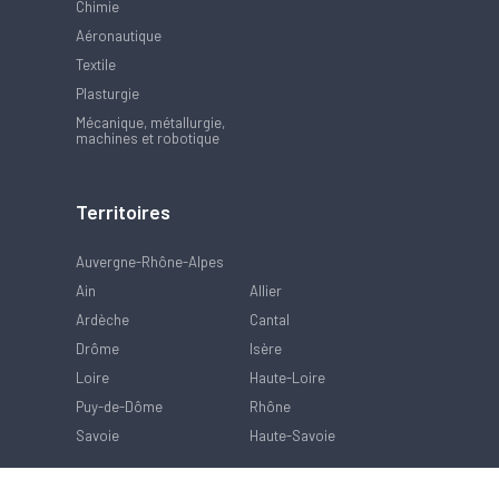
Chimie
Aéronautique
Textile
Plasturgie
Mécanique, métallurgie,
machines et robotique
Territoires
Auvergne-Rhône-Alpes
Ain
Allier
Ardèche
Cantal
Drôme
Isère
Loire
Haute-Loire
Puy-de-Dôme
Rhône
Savoie
Haute-Savoie