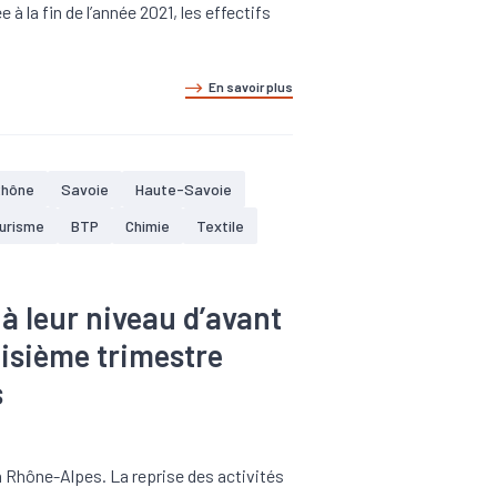
 à la fin de l’année 2021, les effectifs
En savoir plus
Rhône
Savoie
Haute-Savoie
ourisme
BTP
Chimie
Textile
 à leur niveau d’avant
roisième trimestre
s
en Rhône-Alpes. La reprise des activités