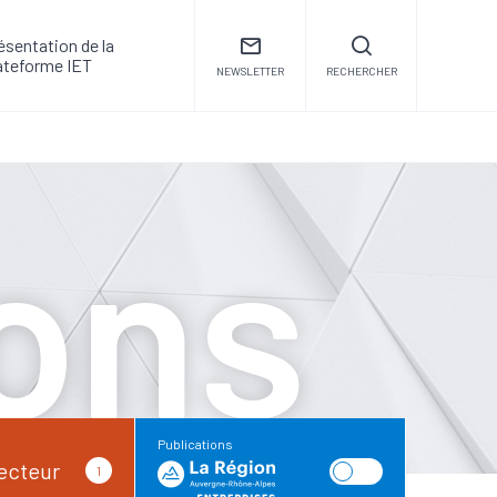
ésentation de la
ateforme IET
NEWSLETTER
RECHERCHER
ions
Publications
ecteur
1