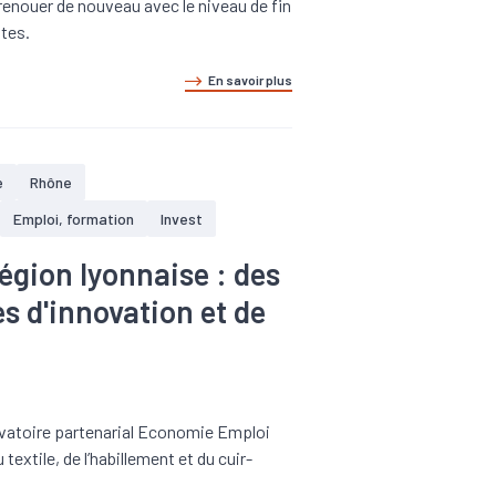
 renouer de nouveau avec le niveau de fin
stes.
En savoir plus
e
Rhône
Emploi, formation
Invest
région lyonnaise : des
s d'innovation et de
servatoire partenarial Economie Emploi
textile, de l’habillement et du cuir-