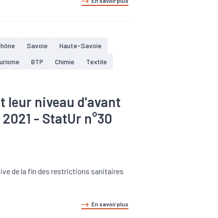
En savoir plus
Rhône
Savoie
Haute-Savoie
ourisme
BTP
Chimie
Textile
t leur niveau d'avant
e 2021 - StatUr n°30
e de la fin des restrictions sanitaires
En savoir plus