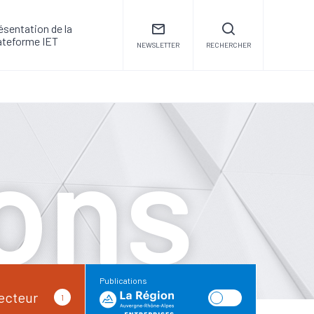
ésentation de la
ateforme IET
NEWSLETTER
RECHERCHER
ions
Publications
ecteur
1