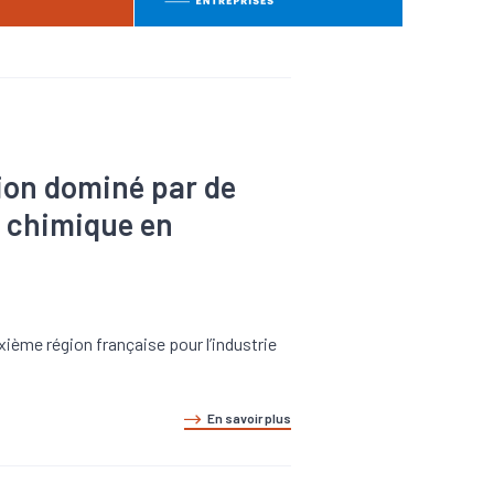
gion dominé par de
e chimique en
xième région française pour l’industrie
En savoir plus