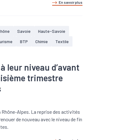
En savoir plus
Rhône
Savoie
Haute-Savoie
ourisme
BTP
Chimie
Textile
 à leur niveau d’avant
roisième trimestre
s
en Rhône-Alpes. La reprise des activités
 renouer de nouveau avec le niveau de fin
stes.