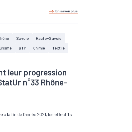
En savoir plus
Rhône
Savoie
Haute-Savoie
ourisme
BTP
Chimie
Textile
nt leur progression
 StatUr n°33 Rhône-
 à la fin de l’année 2021, les effectifs