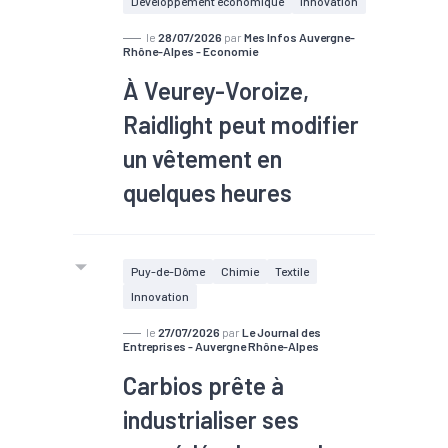
Développement économique
Innovation
les Ateliers Ragot, situés à Arnas, et
dirigés par Brigitte Ragot, ne cessent
le
28/07/2026
par
Mes Infos Auvergne-
Rhône-Alpes - Economie
d’innover. Dernière création en date :
À Veurey-Voroize,
un îlot de fraîcheur pour lutter contre
les canicules. Portrait d’une
Raidlight peut modifier
entreprise familiale.
un vêtement en
quelques heures
Puy-de-Dôme
Chimie
Textile
Innovation
le
27/07/2026
par
Le Journal des
Entreprises - Auvergne Rhône-Alpes
Carbios prête à
industrialiser ses