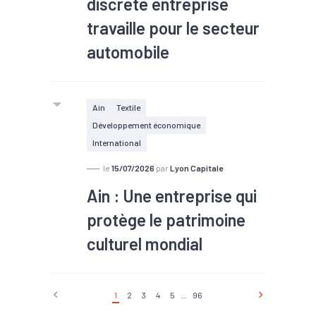
discrète entreprise
travaille pour le secteur
automobile
À Saint-Étienne et dans sa filiale
roumaine, Euro Sandow fabrique
Ain
Textile
chaque jour des milliers de mètres de
Développement économique
cordons, sangles et tendeurs. Elle
International
vient d’investir dans l’internalisation
de l’injection plastique afin de mieux
le
15/07/2026
par
Lyon Capitale
se positionner sur l’exigeant marché
Ain : Une entreprise qui
de l’automobile.
protège le patrimoine
culturel mondial
1
2
3
4
5
...
96