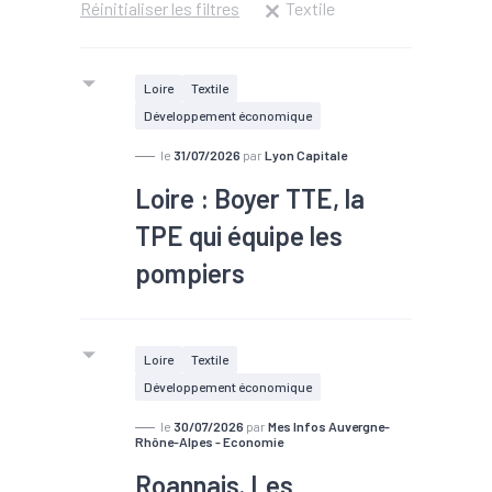
Réinitialiser les filtres
Textile
Loire
Textile
Développement économique
le
31/07/2026
par
Lyon Capitale
Loire : Boyer TTE, la
TPE qui équipe les
pompiers
Pendant que l'industrie stéphanoise
Loire
Textile
de l'habillement s'effondre avec à
Développement économique
peine 174 salariés restants, Boyer
TTE résiste. À Villars, cette TPE de
le
30/07/2026
par
Mes Infos Auvergne-
Rhône-Alpes - Economie
dix personnes équipe désormais les
Roannais. Les
sapeurs-pompiers de la région.