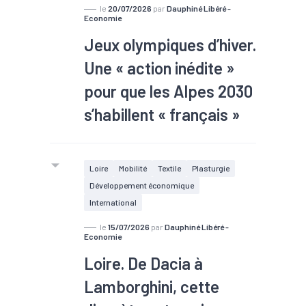
le
20/07/2026
par
Dauphiné Libéré -
Economie
Jeux olympiques d’hiver.
Une « action inédite »
pour que les Alpes 2030
s’habillent « français »
#Opportunités JO
Dans la perspective des Alpes
Loire
Mobilité
Textile
Plasturgie
2030, des équipementiers vont être
Développement économique
choisis pour habiller l’équipe de
International
France, les volontaires, les salariés du
le
15/07/2026
par
Dauphiné Libéré -
comité d’organisation ou encore les
Economie
relayeurs de la flamme. Des
Loire. De Dacia à
industriels plaident pour que la filière
textile française soit au cœur de
Lamborghini, cette
cette démarche.