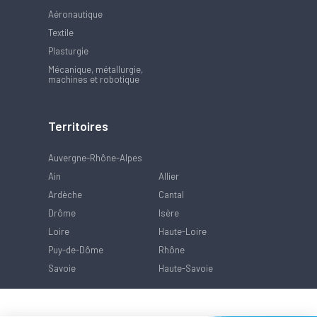
Aéronautique
Textile
Plasturgie
Mécanique, métallurgie,
machines et robotique
Territoires
Auvergne-Rhône-Alpes
Ain
Allier
Ardèche
Cantal
Drôme
Isère
Loire
Haute-Loire
Puy-de-Dôme
Rhône
Savoie
Haute-Savoie