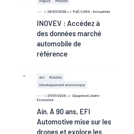
Région
Mobilité
le
29/07/2026
par
PdC CARA - Actualités
INOVEV : Accédez à
des données marché
automobile de
mardi 15
septembre 2026.
référence
Ain
Mobilité
Développement économique
le
27/07/2026
par
Dauphiné Libéré -
Economie
Ain. À 90 ans, EFI
Automotive mise sur les
drones et explore les