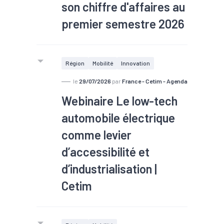
son chiffre d'affaires au
Montceau-les-Mines (Saône-et-
Loire).
premier semestre 2026
#TEE
Région
Mobilité
Innovation
le
29/07/2026
par
France - Cetim - Agenda
Webinaire Le low-tech
automobile électrique
comme levier
d’accessibilité et
d’industrialisation |
Cetim
#TEE