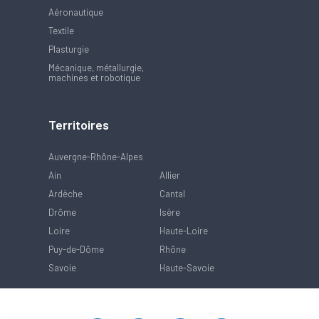
Aéronautique
Textile
Plasturgie
Mécanique, métallurgie,
machines et robotique
Territoires
Auvergne-Rhône-Alpes
Ain
Allier
Ardèche
Cantal
Drôme
Isère
Loire
Haute-Loire
Puy-de-Dôme
Rhône
Savoie
Haute-Savoie