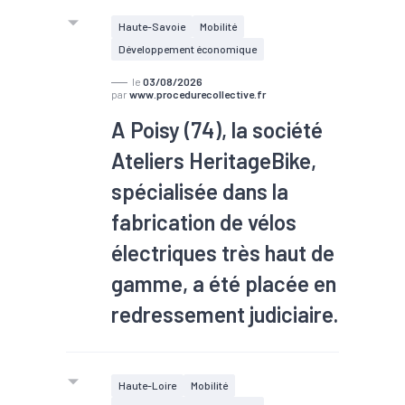
Sébastien Martin, ministre délégué
Haute-Savoie
Mobilité
à l’Industrie, a échangé avec des
Développement économique
entrepreneurs de la vallée de l’Arve
le
03/08/2026
lors de sa visite de l’usine Léman
par
www.procedurecollective.fr
Industrie, à Marignier, ce jeudi 30
A Poisy (74), la société
juillet.
Ateliers HeritageBike,
spécialisée dans la
fabrication de vélos
électriques très haut de
gamme, a été placée en
redressement judiciaire.
Le 12-12-2025, un jugement
d'ouverture en redressement
Haute-Loire
Mobilité
judiciaire de
Ateliers