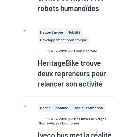
robots humanoïdes
#TEE
Haute-Savoie
Mobilité
À Beynost, l’équipementier
Développement économique
automobile EFI Automotive vient de
le
27/07/2026
par
Lyon Capitale
fêter ses 90 ans. Un anniversaire mais
HeritageBike trouve
aussi un symbole pour cette
entreprise familiale qui se cherche
deux repreneurs pour
aujourd’hui de nouveaux relais de
relancer son activité
croissance du côté des petits
véhicules électriques, des drones et
#Deeptech
explore la robotique humanoïde.
Rhône
Mobilité
Emploi, formation
le
27/07/2026
par
Mes Infos Auvergne-
Rhône-Alpes - Economie
Iveco bus met la réalité