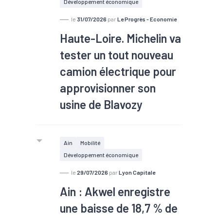
Développement économique
Héritagebike
à
Poisy
(
Haute-
Savoie
)
a été prononcé. Le numéro
le
31/07/2026
par
Le Progrès - Economie
de RCS de cette affaire est le
Haute-Loire. Michelin va
853478162. Cet état des créances est
tester un tout nouveau
déposé au greffe. Aucun rapport n'est
(encore) disponible.
camion électrique pour
approvisionner son
usine de Blavozy
#TEE
À partir de septembre, le
Ain
Mobilité
manufacturier auvergnat va mener
Développement économique
avec Renault Trucks une
le
29/07/2026
par
Lyon Capitale
expérimentation visant à utiliser un
Ain : Akwel enregistre
camion électrique pour assurer la
navette logistique quotidienne entre
une baisse de 18,7 % de
ses usines de Blavozy et de