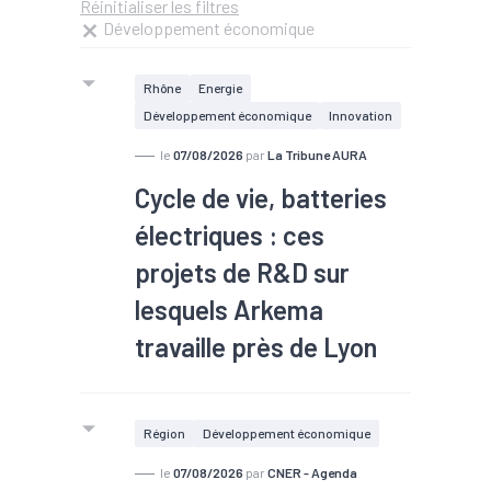
Réinitialiser les filtres
Développement économique
Rhône
Energie
Développement économique
Innovation
le
07/08/2026
par
La Tribune AURA
Cycle de vie, batteries
électriques : ces
projets de R&D sur
lesquels Arkema
travaille près de Lyon
#TEE
Deuxième plus important centre de
Région
Développement économique
R&D du groupe Arkema, le CRRA,
le
07/08/2026
par
CNER - Agenda
situé à Pierre-Bénite, au sud de Lyon,