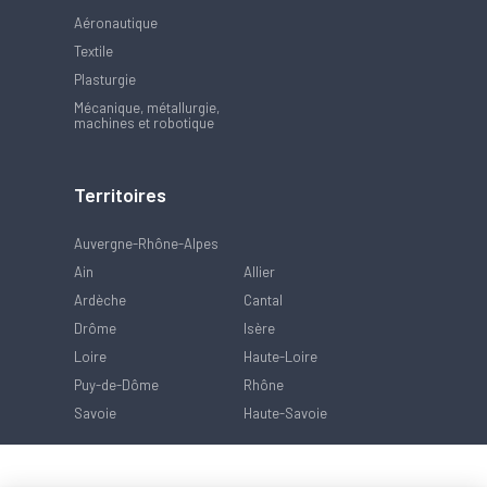
Aéronautique
Textile
Plasturgie
Mécanique, métallurgie,
machines et robotique
Territoires
Auvergne-Rhône-Alpes
Ain
Allier
Ardèche
Cantal
Drôme
Isère
Loire
Haute-Loire
Puy-de-Dôme
Rhône
Savoie
Haute-Savoie