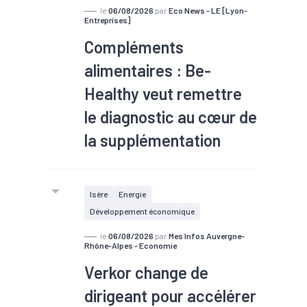
Le Dauphiné libéré
le
06/08/2026
par
Eco News - LE [Lyon-
Entreprises]
Compléments
alimentaires : Be-
Healthy veut remettre
le diagnostic au cœur de
la supplémentation
Isère
Energie
Développement économique
le
06/08/2026
par
Mes Infos Auvergne-
Rhône-Alpes - Economie
Verkor change de
dirigeant pour accélérer