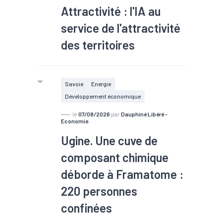
Attractivité : l'IA au
fête ses 20 ans aux mains du
chimiste cette année. Sur le site, une
service de l'attractivité
centaine de projets de recherche sont
des territoires
menés chaque année afin d'améliorer
les produits proposés et de rester
concurrentiel.
Savoie
Energie
Développement économique
le
07/08/2026
par
Dauphiné Libéré -
Economie
Ugine. Une cuve de
composant chimique
déborde à Framatome :
220 personnes
confinées