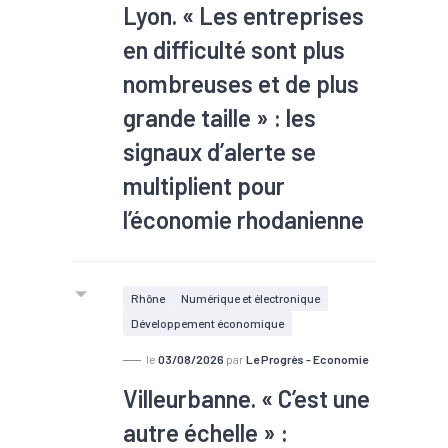
Lyon. « Les entreprises
en difficulté sont plus
nombreuses et de plus
grande taille » : les
signaux d’alerte se
multiplient pour
l’économie rhodanienne
Au Tribunal des activités
économiques de Lyon, les
Rhône
Numérique et électronique
défaillances d’entreprises
Développement économique
progressent de 21 % depuis le début
de l’année. Plus marquant encore, les
le
03/08/2026
par
Le Progrès - Economie
procédures de redressement
Villeurbanne. « C’est une
judiciaire et de sauvegarde
autre échelle » :
bondissent de 44 %, les difficultés