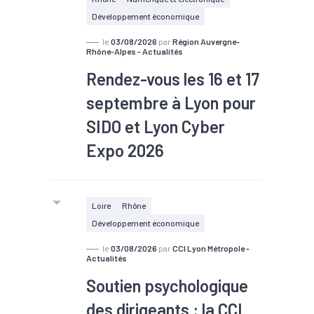
d’affaires) est installé depuis 1988 à
Développement économique
Saint-Genis-Laval, au sud de Lyon.
Cette filiale du Groupe Écotone (ex
le
03/08/2026
par
Région Auvergne-
Rhône-Alpes - Actualités
Wessanen) a réalisé +4,5 % de
Rendez-vous les 16 et 17
croissance en 2025. Interview avec
Benoît Dadolle, directeur général de
septembre à Lyon pour
Bjorg et Compagnie.
SIDO et Lyon Cyber
Expo 2026
SIDO accompagne les entreprises
Loire
Rhône
dans leurs projets de digitalisation en
Développement économique
rassemblant, durant deux jours, plus
de 8 000 professionnels. Depuis
le
03/08/2026
par
CCI Lyon Métropole -
Actualités
2024, SIDO accueille également Lyon
Soutien psychologique
Cyber Expo. Les
16 et 17 septembre à
Lyon.
des dirigeants : la CCI