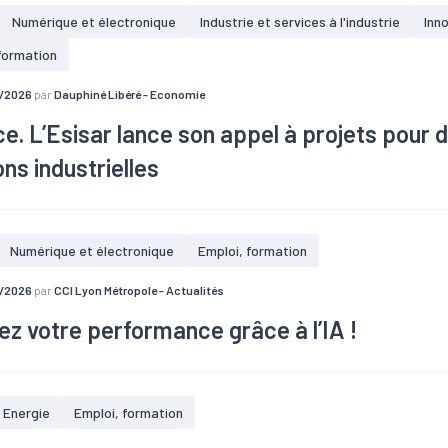
agglomération du Puy-en-Velay, Velay Verres vient d’agrandir ses loca
Numérique et électronique
Industrie et services à l'industrie
Inn
table de coupe, ainsi qu’un robot de manutention des plateaux de ve
formation
7/2026
par
Dauphiné Libéré - Economie
e. L’Esisar lance son appel à projets pour
ons industrielles
Numérique et électronique
Emploi, formation
7/2026
par
CCI Lyon Métropole - Actualités
z votre performance grâce à l’IA !
compagnements CCI recommandés selon votre degré de maturité IA
Energie
Emploi, formation