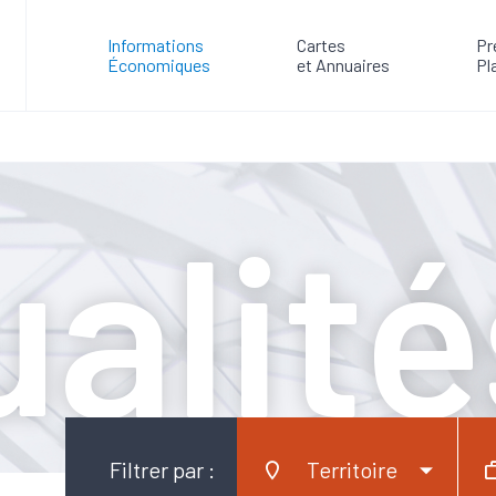
ubert succède à André Bonnavion à la présidence du Pôle formation d
Informations
Cartes
Pr
Économiques
et Annuaires
Pl
alité
Filtrer par :
Territoire