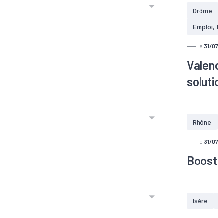
PME de l’
Drôme
deuxième 
Emploi, 
le
31/0
Valenc
soluti
Rhône
le
31/0
Booste
Les ac
Isère