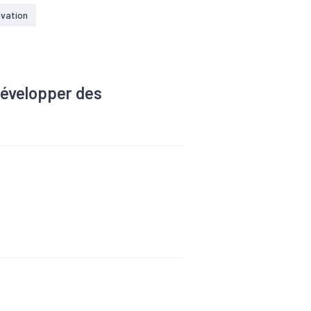
ux et d’acquérir une
ovation
rre.
 développer des
.