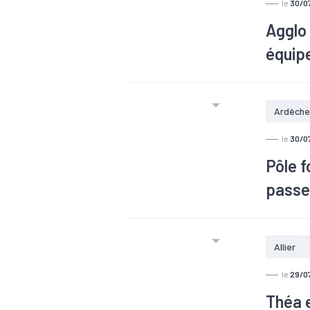
le
30/0
Agglo 
équip
La cent
nous vous
Ardèche
l’activit
Deuxième 
le
30/0
Pôle 
passe
Allier
le
29/0
Théa e