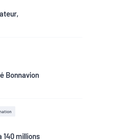
ateur,
 ses 40 ans. À ce titre,
ie 850 salariés et dont
s de millions d’euros.
ré Bonnavion
mation
 140 millions