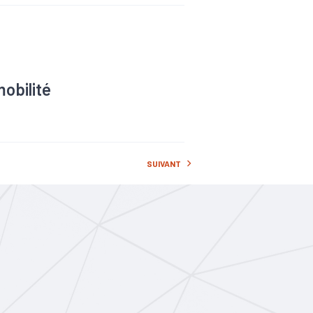
e cuite grâce à sa
la demande après les
ans un contexte où
mobilité
SUIVANT