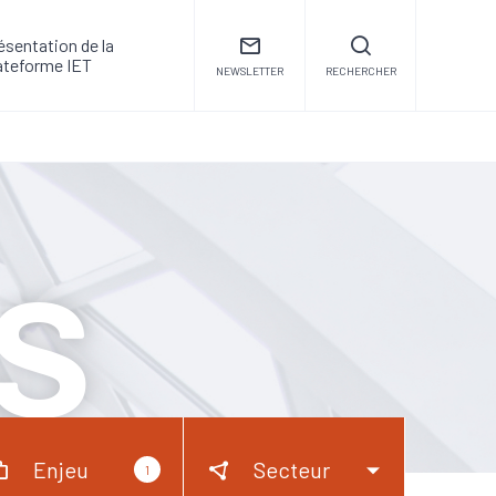
e l'UIMM Loire Drôme Ardèche. Il a été élu en juin dernier.
ésentation de la
ateforme IET
NEWSLETTER
RECHERCHER
s
Enjeu
Secteur
1