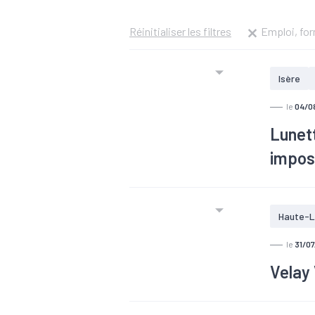
Réinitialiser les filtres
Emploi, fo
Isère
le
04/0
Lunet
impos
#Deepte
Haute-L
le
31/0
Velay 