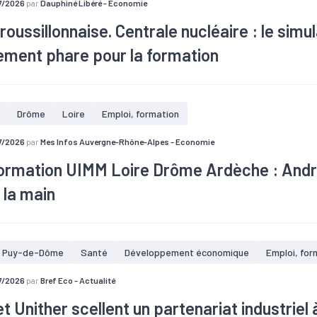
7/2026
par
Dauphiné Libéré - Economie
roussillonnaise. Centrale nucléaire : le simul
ement phare pour la formation
rale nucléaire EDF de Saint-Alban-du-Rhône/Saint-Maurice-l’Exil fête
 proposons une série autour de cet établissement majeur, qui emplo
Drôme
Loire
Emploi, formation
é induit 2 000 emplois, avec des retombées qui se comptent en dizaine
volet autour de la formation.
7/2026
par
Mes Infos Auvergne-Rhône-Alpes - Economie
formation UIMM Loire Drôme Ardèche : And
 la main
Puy-de-Dôme
Santé
Développement économique
Emploi, for
7/2026
par
Bref Eco - Actualité
t Unither scellent un partenariat industriel à