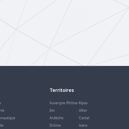
Territoires
e
Auvergne-Rhône-Alpes
mie
Ain
Allier
onautique
Ardèche
Cantal
ile
Drôme
Isère