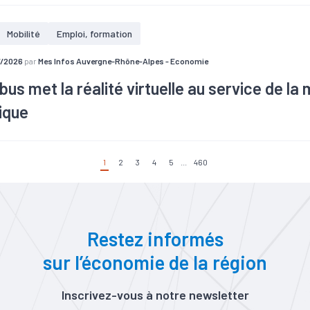
erie Edilians à Sainte-Foy-L’Argentière, qui fabrique des tuiles en terr
située à quelques kilomètres de son usine, s’attend à une hausse de 
Mobilité
Emploi, formation
usés par les orages dans le département. Elle cherche à recruter, d
 est déjà soutenue.
7/2026
par
Mes Infos Auvergne-Rhône-Alpes - Economie
bus met la réalité virtuelle au service de la 
ique
1
2
3
4
5
...
460
Restez informés
sur l’économie de la région
Inscrivez-vous à notre newsletter