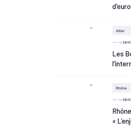
d'eur
Allier
le
29/0
Les Bo
l’inte
Rhône
le
28/0
Rhône.
« L’en