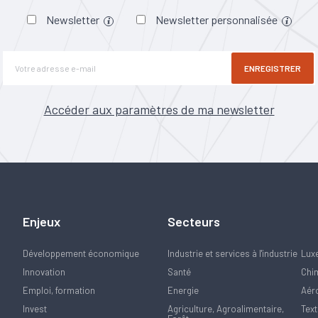
Newsletter
Newsletter personnalisée
ENREGISTRER
Accéder aux paramètres de ma newsletter
Enjeux
Secteurs
Développement économique
Industrie et services à l'industrie
Lux
Innovation
Santé
Chi
Emploi, formation
Energie
Aér
Invest
Agriculture, Agroalimentaire,
Text