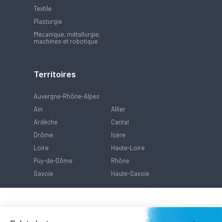
Textile
Plasturgie
Mécanique, métallurgie,
machines et robotique
Territoires
Auvergne-Rhône-Alpes
Ain
Allier
Ardèche
Cantal
Drôme
Isère
Loire
Haute-Loire
Puy-de-Dôme
Rhône
Savoie
Haute-Savoie