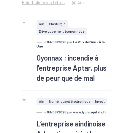
Réinitialiser les filtres
Ain
Ain
Plasturgie
Développement économique
le
03/08/2026
par
La Voix de l'Ain - À la
Une
Oyonnax : incendie à
l'entreprise Aptar, plus
de peur que de mal
Ain
Numérique et électronique
Invest
le
03/08/2026
par
www.lyoncapitale.fr
L’entreprise aindinoise