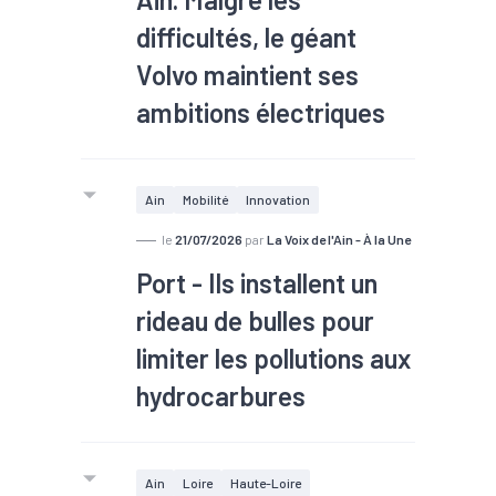
entreprise familiale qui se cherche
difficultés, le géant
aujourd’hui de nouveaux relais de
croissance du côté des petits
Volvo maintient ses
véhicules électriques, des drones et
ambitions électriques
explore la robotique humanoïde.
#TEE
À Belley, l’entreprise suédoise
Ain
Mobilité
Innovation
souhaitait produire une gamme
le
21/07/2026
par
La Voix de l'Ain - À la Une
complète de minipelles électriques
Port - Ils installent un
d’ici 2027. Heurtées aux réalités du
marché, les ambitions de Volvo ont
rideau de bulles pour
pris du retard, mais les dirigeants
limiter les pollutions aux
restent confiants.
hydrocarbures
#TEE
Ain
Loire
Haute-Loire