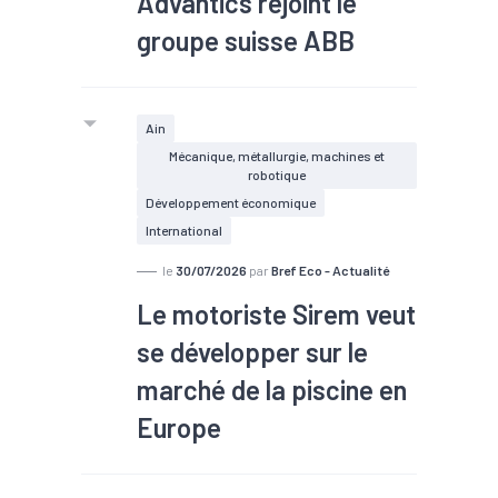
Advantics rejoint le
groupe suisse ABB
#TEE
Ain
L’entreprise aindinoise Advantics,
Mécanique, métallurgie, machines et
robotique
spécialisée dans l’électronique de
Développement économique
puissance en carbure de silicium, va
International
se faire racheter par la société suisse
ABB professionnelle de
le
30/07/2026
par
Bref Eco - Actualité
l’électrification et de
Le motoriste Sirem veut
l’automatisation.
se développer sur le
marché de la piscine en
Europe