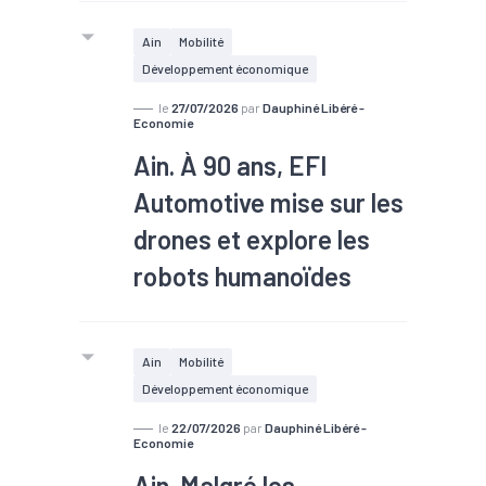
Ain
Mobilité
Développement économique
le
27/07/2026
par
Dauphiné Libéré -
Economie
Ain. À 90 ans, EFI
Automotive mise sur les
drones et explore les
robots humanoïdes
#TEE
Ain
Mobilité
À Beynost, l’équipementier
Développement économique
automobile EFI Automotive vient de
le
22/07/2026
par
Dauphiné Libéré -
fêter ses 90 ans. Un anniversaire mais
Economie
aussi un symbole pour cette
Ain. Malgré les