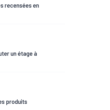
es recensées en
startups en Auvergne-
de mesurer le poids de
uter un étage à
es produits