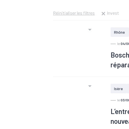
Réinitialiser les filtres
Invest
Rhône
le
04/0
Bosch 
répara
#TEE
Isère
le
03/0
L’entr
nouvea