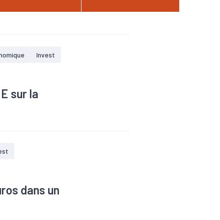
nomique
Invest
E sur la
est
euros dans un