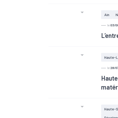
Ain
N
le
03/0
L’entr
#TEE
Haute-L
L’entrepr
le
28/0
va se fair
l’automat
Haute-
matéri
#TEE
Haute-S
Sous-produ
Dévelop