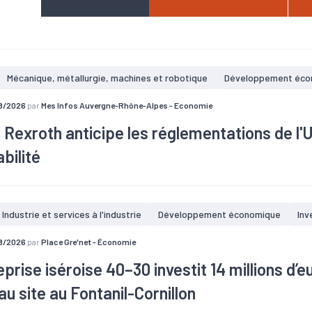
Mécanique, métallurgie, machines et robotique
Développement éco
8/2026
par
Mes Infos Auvergne-Rhône-Alpes - Economie
Rexroth anticipe les réglementations de l'U
bilité
Industrie et services à l'industrie
Développement économique
Inv
8/2026
par
Place Gre'net - Économie
eprise iséroise 40–30 investit 14 millions d’
u site au Fontanil-Cornillon