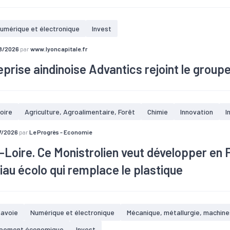
umérique et électronique
Invest
8/2026
par
www.lyoncapitale.fr
eprise aindinoise Advantics rejoint le grou
oire
Agriculture, Agroalimentaire, Forêt
Chimie
Innovation
I
ise aindinoise Advantics, spécialisée dans l’électronique de puissanc
7/2026
par
Le Progrès - Economie
e racheter par la société suisse ABB professionnelle de l’électrificat
isation.
Loire. Ce Monistrolien veut développer en 
au écolo qui remplace le plastique
avoie
Numérique et électronique
Mécanique, métallurgie, machine
it de l’industrie papetière, la lignine est disponible en quantité, uti
pement économique
Invest