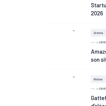
Start
2026
Le mapp
Rhône-Alp
Drôme
cet écosy
le
23/0
Amazon
son si
Rhône
le
23/0
Gattef
d’oléo