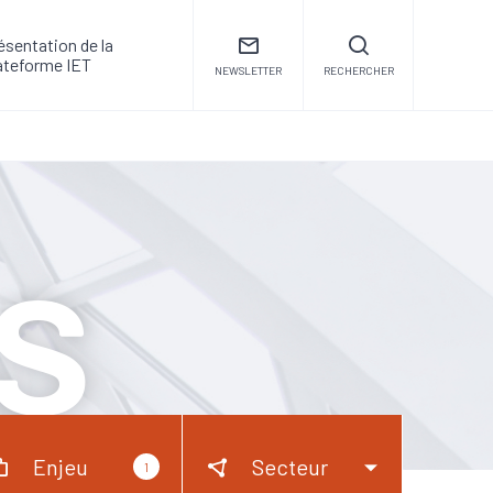
c le Breton Aserti Electronic pour la maintenance de ses équipements
ésentation de la
ateforme IET
NEWSLETTER
RECHERCHER
s
Enjeu
Secteur
1