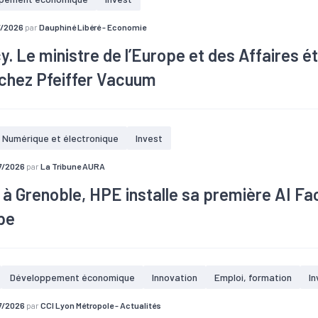
variés, en remplaçant en grande partie les produits d’origine fossile
 matériaux obtenus sont recyclables. Le Monistrolien Édouard Chanteg
7/2026
par
Dauphiné Libéré - Economie
dustries AB, société suédoise, de faire connaître et développer en F
. Le ministre de l’Europe et des Affaires é
 chez Pfeiffer Vacuum
te en Haute-Savoie et avant une rencontre avec les lecteurs du Dauph
pe et des Affaires étrangères Jean-Noël Barrot a rencontré les équi
Numérique et électronique
Invest
ndial des solutions du vide qui joue un rôle stratégique dans la sou
ne.
7/2026
par
La Tribune AURA
 à Grenoble, HPE installe sa première AI Fa
pe
Développement économique
Innovation
Emploi, formation
In
7/2026
par
CCI Lyon Métropole - Actualités