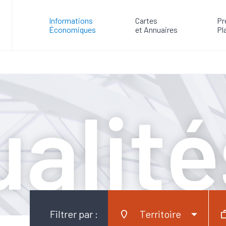
roth, la filiale française du groupe Bosch, signe un partenariat ave
Informations
Cartes
Pr
Économiques
et Annuaires
Pl
alité
Filtrer par :
Territoire