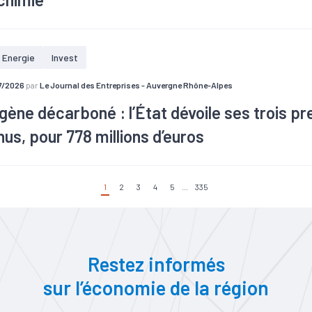
Energie
Invest
7/2026
par
Le Journal des Entreprises - Auvergne Rhône-Alpes
ène décarboné : l’État dévoile ses trois pr
us, pour 778 millions d’euros
1
2
3
4
5
...
335
 cadre de sa politique de soutien à la production d’hydrogène décar
8 millions d’euros à trois projets. Ils doivent voir le jour en Lozère, 
Restez informés
sur l’économie de la région