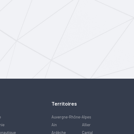
Territoires
e
Auvergne-Rhône-Alpes
mie
Ain
Allier
onautique
Ardèche
Cantal