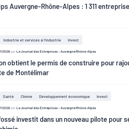
ups Auvergne-Rhône-Alpes : 1 311 entrepris
ing 2026 de France Digitale présente un nouvel état des lieux des 
es. Emplois, financements et implantation territoriale permettent 
Industrie et services à l'industrie
Invest
stème dynamique dans la région.
7/2026
par
Le Journal des Entreprises - Auvergne Rhône-Alpes
 obtient le permis de construire pour rajo
te de Montélimar
Santé
Chimie
Développement économique
Invest
7/2026
par
Le Journal des Entreprises - Auvergne Rhône-Alpes
ossé investit dans un nouveau pilote pour s
chimie