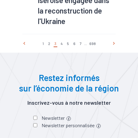
iséroise engagée dans
la reconstruction de
l'Ukraine
#TEE
1
2
3
4
5
6
7
...
698
Elydan, spécialiste de tubes et
canalisations en polyéthylène,
devient chef de file d'un consortium
d'entreprises régionales engagé dans
Restez informés
la reconstruction d'infrastructures
sur l’économie de la région
d'eau potable en Ukraine.
Inscrivez-vous à notre newsletter
Newsletter
Newsletter personnalisée