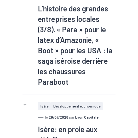
L’histoire des grandes
entreprises locales
(3/8). « Para » pour le
latex d’Amazonie, «
Boot » pour les USA : la
saga iséroise derrière
les chaussures
Paraboot
Chaque mardi de l’été, la rédaction
vous emmène à la découverte des
Isère
Développement économique
grandes sociétés industrielles du
territoire. Aujourd’hui, le chausseur
le
29/07/2026
par
Lyon Capitale
Paraboot, implanté à Saint-Jean-de-
Isère: en proie aux
Moirans, qui confectionne depuis plus