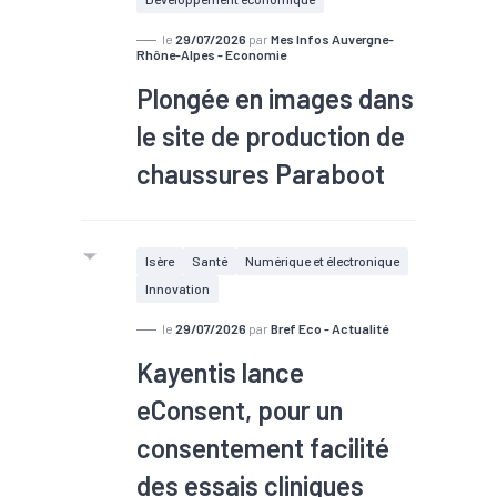
le
29/07/2026
par
Mes Infos Auvergne-
Rhône-Alpes - Economie
Plongée en images dans
le site de production de
chaussures Paraboot
Créé en 1910, le groupe Richard-
Isère
Santé
Numérique et électronique
Pontvert (30 millions d'euros de
Innovation
chiffre d'affaires et 147
collaborateurs) produit chaque année
le
29/07/2026
par
Bref Eco - Actualité
120 000 chaussures de la marque
Kayentis lance
Paraboot à Saint-Jean-de-Moirans.
eConsent, pour un
consentement facilité
des essais cliniques