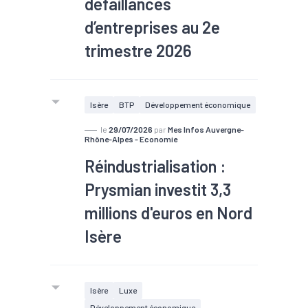
défaillances
d’un siècle des chaussures conçues
pour un usage durable et qui sont peu
d’entreprises au 2e
à peu devenues des pièces
trimestre 2026
incontournables des garde-robes à
travers le monde.
Allianz Trade a enregistré 2 418
Isère
BTP
Développement économique
défaillances d’entreprises en
Auvergne-Rhône-Alpes pour le 2e
le
29/07/2026
par
Mes Infos Auvergne-
Rhône-Alpes - Economie
trimestre 2026. En Isère, elles
Réindustrialisation :
sont 360 à souffrir de fragilités
économiques, en hausse de +30%.
Prysmian investit 3,3
millions d'euros en Nord
Isère
Isère
Luxe
Développement économique