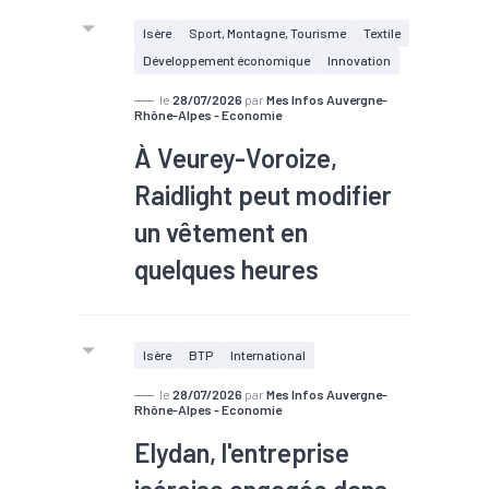
lieu du 6 au 7 octobre 2026, à
Isère
Sport, Montagne, Tourisme
Textile
Grenoble.
À Montalieu-Vercieu, la plus grande
Développement économique
Innovation
cimenterie de France rejette chaque
le
28/07/2026
par
Mes Infos Auvergne-
année plus d'un million de tonnes de
Rhône-Alpes - Economie
CO2. Le groupe familial isérois Vicat
À Veurey-Voroize,
veut capter ce carbone et l'enterrer
Raidlight peut modifier
sous la Méditerranée.
un vêtement en
quelques heures
Isère
BTP
International
le
28/07/2026
par
Mes Infos Auvergne-
Rhône-Alpes - Economie
Elydan, l'entreprise