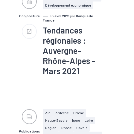
#Emploi
#Equipement
Développement économique
#Gros oeuvre
#Industrie
#Informatique
#Ingénierie
Conjoncture
en
avril 2021
par
Banque de
#Interim
#Logistique
France
#Machines
#Métallurgie
Tendances
#Pharmacie
#Plasturgie
#Second oeuvre
régionales :
#Services
#Tendance
économique
#Tourisme
Auvergne-
#Travaux publics
Rhône-Alpes -
Mars 2021
#Agroalimentaire
#Bois
#Commande
#Conjoncture
#Construction
#Covid-19
#Electrique
#Electronique
#Emploi
#Equipement
Ain
Ardèche
Drôme
#Gros oeuvre
#Industrie
Haute-Savoie
Isère
Loire
#Machines
#Métallurgie
#Pharmacie
#Plasturgie
Région
Rhône
Savoie
Publications
#Production
#Second