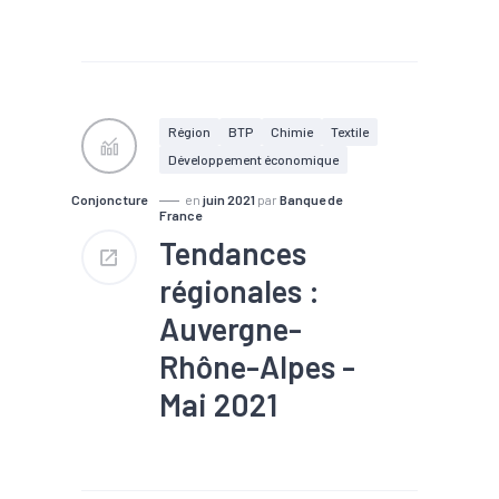
#Agroalimentaire
#Bois
#Commerce
#Construction
#Covid-19
#Croissance
#Electrique
#Electronique
#Embauche
#Emploi
Région
BTP
Chimie
Textile
#Industrie
#Informatique
Développement économique
#Interim
#Métallurgie
#Pharmacie
#Plasturgie
Conjoncture
en
juin 2021
par
Banque de
#Reprise
#Services
France
#Tertiaire
#Zone d'emploi
Tendances
régionales :
Auvergne-
Rhône-Alpes -
Mai 2021
#Agroalimentaire
#Bois
#BTP
#Chiffre d'affaires
#Commande
#Commerce