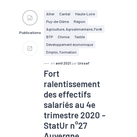
#Croissance
#Electrique
#Electronique
#Embauche
#Emploi
Allier
Cantal
Haute-Loire
#Industrie
#Informatique
Puy-de-Dôme
Région
#Interim
#Métallurgie
#Pharmacie
#Plasturgie
Agriculture, Agroalimentaire, Forêt
Publications
#Services
#Tertiaire
BTP
Chimie
Textile
#Zone d'emploi
Développement économique
Emploi, formation
en
avril 2021
par
Urssaf
Fort
ralentissement
des effectifs
salariés au 4e
trimestre 2020 -
StatUr n°27
Auvergne