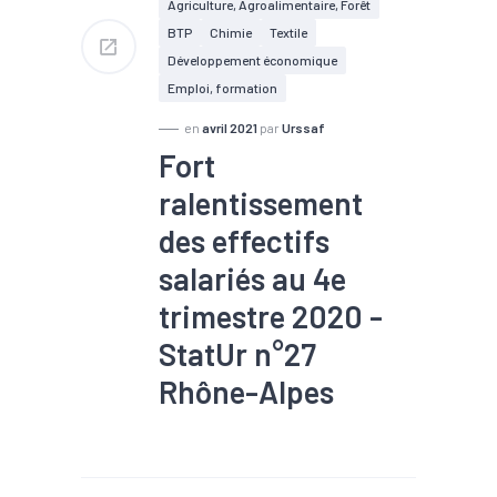
Agriculture, Agroalimentaire, Forêt
oeuvre
#Services
BTP
Chimie
Textile
#Tendance économique
#Travaux publics
Développement économique
Emploi, formation
en
avril 2021
par
Urssaf
Fort
ralentissement
des effectifs
salariés au 4e
trimestre 2020 -
StatUr n°27
Rhône-Alpes
#Agroalimentaire
#Bois
#Commerce
#Construction