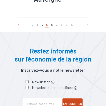
#Agroalimentaire
#Bois
#Commerce
#Construction
#Croissance
#Electrique
1
2
3
4
5
6
7
8
9
10
11
#Electronique
#Embauche
#Emploi
#Industrie
#Informatique
#Interim
#Métallurgie
#Pharmacie
#Plasturgie
#Services
#Tertiaire
Restez informés
#Zone d'emploi
sur l’économie de la région
Inscrivez-vous à notre newsletter
Newsletter
Newsletter personnalisée
ENREGISTRER