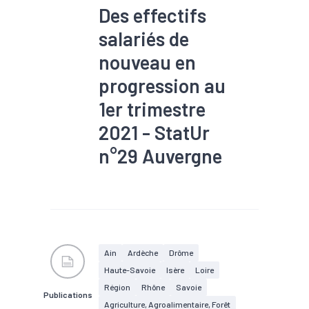
Des effectifs
salariés de
nouveau en
progression au
1er trimestre
2021 - StatUr
n°29 Auvergne
#Agroalimentaire
#Bois
#Commerce
#Construction
#Covid-19
#Croissance
#Electrique
#Electronique
#Embauche
#Emploi
Ain
Ardèche
Drôme
#Industrie
#Informatique
Haute-Savoie
Isère
Loire
#Interim
#Métallurgie
#Pharmacie
#Plasturgie
Région
Rhône
Savoie
Publications
#Services
#Tertiaire
Agriculture, Agroalimentaire, Forêt