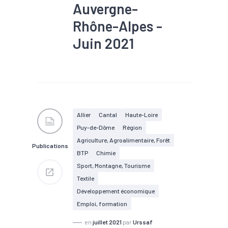
Auvergne-
Rhône-Alpes -
Juin 2021
#Agroalimentaire
#Bois
#BTP
#Chiffre d'affaires
#Commande
#Commerce
#Conjoncture
#Construction
#Covid-19
#Electrique
#Electronique
Allier
Cantal
Haute-Loire
#Emploi
#Equipement
Puy-de-Dôme
Région
#Gros oeuvre
#Industrie
#Informatique
#Ingénierie
Agriculture, Agroalimentaire, Forêt
Publications
#Interim
#Logistique
BTP
Chimie
#Machines
#Métallurgie
Sport, Montagne, Tourisme
#Pharmacie
#Plasturgie
#Second oeuvre
Textile
#Services
#Tendance
Développement économique
économique
#Tourisme
#Travaux publics
Emploi, formation
en
juillet 2021
par
Urssaf