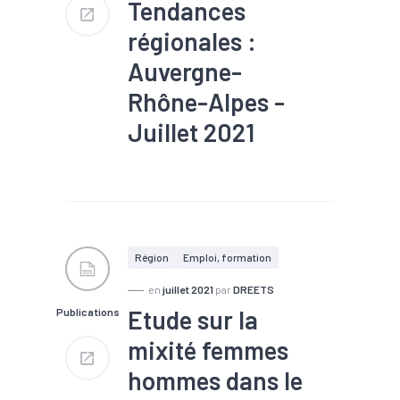
Tendances
régionales :
Auvergne-
Rhône-Alpes -
Juillet 2021
#Agroalimentaire
#Bois
#BTP
#Chiffre d'affaires
#Commande
#Commerce
#Conjoncture
#Construction
#Covid-19
#Electrique
#Electronique
Région
Emploi, formation
#Emploi
#Equipement
#Gros oeuvre
#Industrie
en
juillet 2021
par
DREETS
#Informatique
#Ingénierie
Etude sur la
Publications
#Interim
#Logistique
#Machines
#Métallurgie
mixité femmes
#Pharmacie
#Plasturgie
#Second oeuvre
hommes dans le
#Services
#Tendance
économique
#Tourisme