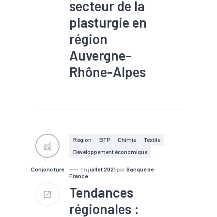
secteur de la
#Travaux publics
plasturgie en
région
Auvergne-
Rhône-Alpes
#Alternance
#Apprentissage
#Chômage
#Compétences
#Embauche
#Emploi
#Formation
#Industrie
Région
BTP
Chimie
Textile
#Interim
#Marché du
Développement économique
travail
#Métier
#Plasturgie
#Population
Conjoncture
en
juillet 2021
par
Banque de
active
#Salaire
France
Tendances
régionales :