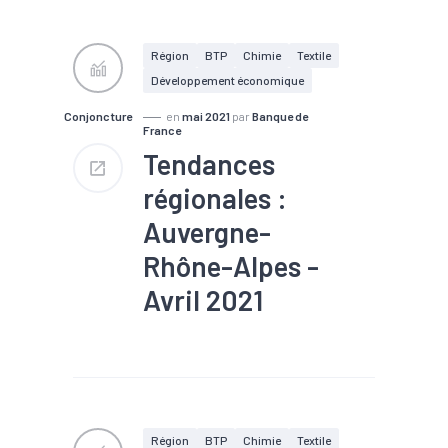
#Conjoncture
#Construction
#Covid-19
#Electrique
#Electronique
Région
BTP
Chimie
Textile
#Emploi
#Equipement
Développement économique
#Gros oeuvre
#Industrie
#Informatique
#Ingénierie
Conjoncture
en
mai 2021
par
Banque de
#Interim
#Logistique
France
#Machines
#Métallurgie
Tendances
#Pharmacie
#Plasturgie
#Second oeuvre
régionales :
#Services
#Tendance
économique
#Tourisme
Auvergne-
#Travaux publics
Rhône-Alpes -
Avril 2021
#Agroalimentaire
#Bois
#BTP
#Chiffre d'affaires
#Commande
#Commerce
#Conjoncture
#Construction
#Covid-19
#Electrique
#Electronique
Région
BTP
Chimie
Textile