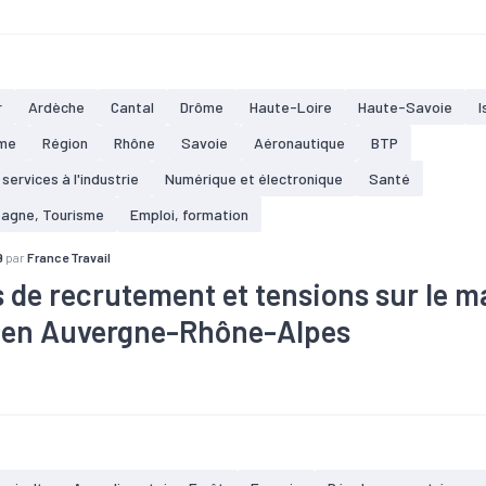
#Electrique
#Embauche
#Emploi
#Marché du travail
#Méti
nt
lissements en France
 000 salariés en France
riés en région
r
Ardèche
Cantal
Drôme
Haute-Loire
Haute-Savoie
I
ches sur un an (hors intérim)
ojets de recrutement jugés difficiles par les entreprises du secteur
me
Région
Rhône
Savoie
Aéronautique
BTP
 services à l'industrie
Numérique et électronique
Santé
tagne, Tourisme
Emploi, formation
9
par
France Travail
s de recrutement et tensions sur le 
l en Auvergne-Rhône-Alpes
ômage
#Commerce
#Compétences
#Embauche
#Emploi
#Marché du travail
#Métallurgie
#Métier
#Nucléaire
#Numér
#Recrutement
#Salaire
#Santé
#Tourisme
#Transports
jets de recrutement, +13 % par rapport à 2018
ment sur 3 envisage de recruter