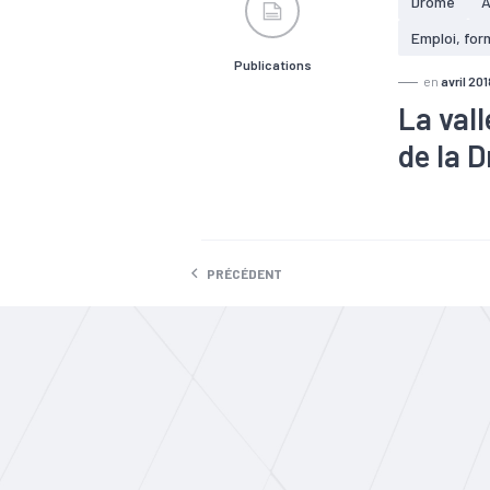
Drôme
A
226 400 pr
Emploi, for
Publications
en
avril 201
La val
de la 
#Chômage
PRÉCÉDENT