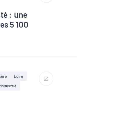
té : une
les 5 100
Industrie
omique
#Zone
sère
Loire
'industrie