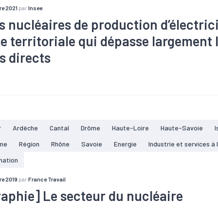
e 2021
par
Insee
s nucléaires de production d’électrici
e territoriale qui dépasse largement 
s directs
#Emploi
#Energies renouvelables
#Impacts économiques
#
#Production
#Stockage d'énergie
#Territoires
#Tissu écon
r
Ardèche
Cantal
Drôme
Haute-Loire
Haute-Savoie
I
me
Région
Rhône
Savoie
Energie
Industrie et services à l
mation
e 2019
par
France Travail
raphie] Le secteur du nucléaire