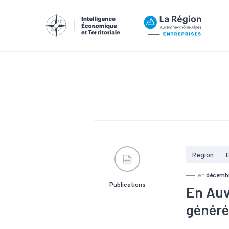
Région
en
décemb
Publications
En Auv
générés