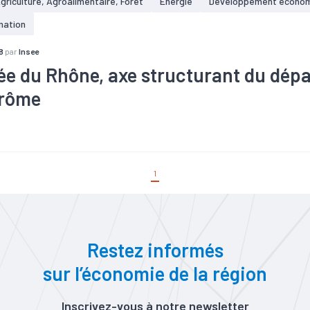
griculture, Agroalimentaire, Forêt
Energie
Développement écono
ojets concentrés dans 13 secteurs
mation
8
par
Insee
lée du Rhône, axe structurant du dép
Drôme
#Démographie
#Emploi
#Industrie
#Nucléaire
1
Restez informés
sur l’économie de la région
Inscrivez-vous à notre newsletter