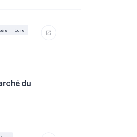
er
#Nucléaire
sère
Loire
marché du
#Formation
ique