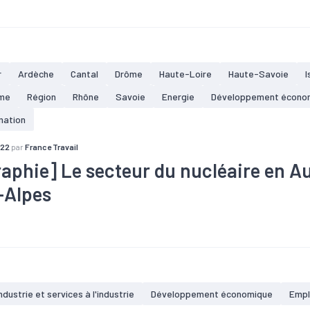
Filière
#Industrie
#Nucléaire
#Tissu économique
#Zone d'e
r
Ardèche
Cantal
Drôme
Haute-Loire
Haute-Savoie
I
me
Région
Rhône
Savoie
Energie
Développement écono
mation
022
par
France Travail
raphie] Le secteur du nucléaire en A
-Alpes
#Emploi
#Filière
#Industrie
#Marché du travail
#Métier
crutement
#Tissu économique
prises en Auvergne-Rhône-Alpes (pour 3 000 entreprises en France)
ariés en Auvergne-Rhône-Alpes (pour 222 000 salariés en France)
es en Auvergne-Rhône-Alpes identifiées de 2020-2023 (8 000 emba
ndustrie et services à l'industrie
Développement économique
Empl