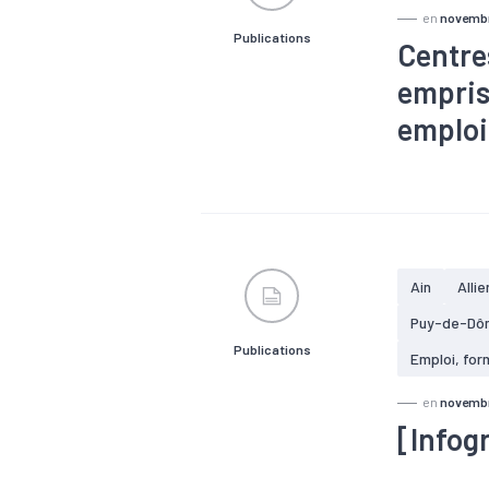
en
novembr
Publications
Centre
empris
emploi
#Electrique
#Nucléaire
d'emploi
Ain
Allie
Puy-de-Dô
Publications
Emploi, for
en
novembr
[Infog