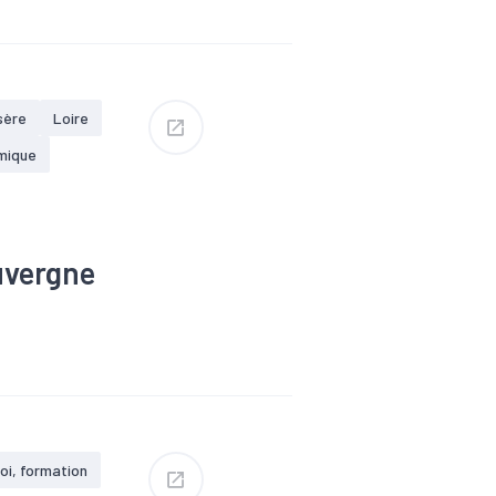
mploi
sère
Loire
mique
uvergne
#Nucléaire
uches par an en
oi, formation