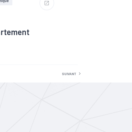
mique
artement
SUIVANT