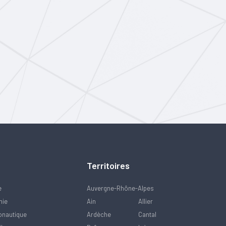
Territoires
e
Auvergne-Rhône-Alpes
mie
Ain
Allier
onautique
Ardèche
Cantal