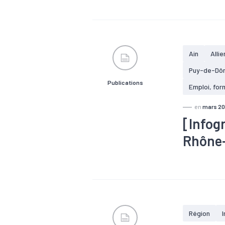
#Emploi
#
Ain
Allie
Puy-de-Dô
Publications
Emploi, for
en
mars 2
[Infog
Rhône
#Embauche
#R&D
#Re
1200 entre
48 000 sal
3000 prévu
Région
I
France)