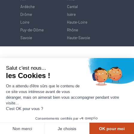
Ardèche
Cantal
Drôme
Isère
Loire
Haute-Loire
Puy-de-Dôme
Rhône
Savoie
Haute-Savoie
Salut c'est nous...
les Cookies !
On a attendu d'être sûrs que le contenu de
ce site vous intéresse avant de vous
déranger, mais on aimerait bien vous accompagner pendant votre
visite...
C'est OK pour vous ?
Consentements certifiés par
Contact
Mentions Légales
Politique de
protection des données
Non merci
Je choisis
OK pour moi