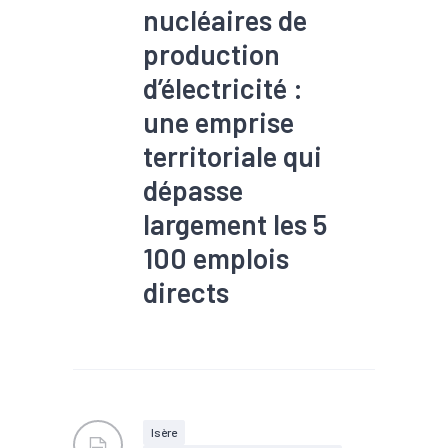
nucléaires de
production
d’électricité :
une emprise
territoriale qui
dépasse
largement les 5
100 emplois
directs
#Electrique
#Emploi
#Energies renouvelables
#Impacts économiques
#Industrie
#Nucléaire
#Production
#Stockage
d'énergie
#Territoires
Isère
#Tissu économique
#Zone