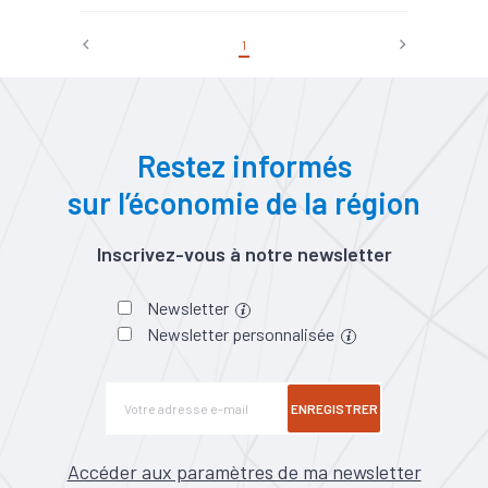
territoriale
#Emploi
#Energies renouvelables
1
#Filière
#Hydroélectricité
#Hydrogène
#Industrie
#Production
#Ressources
#Solaire
#Stockage d'énergie
#Transition énergétique
Restez informés
sur l’économie de la région
Inscrivez-vous à notre newsletter
Newsletter
Newsletter personnalisée
ENREGISTRER
Accéder aux paramètres de ma newsletter