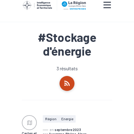
#Stockage
d'énergie
3 résultats
Région
Energie
en
septembre 2023
Cartes et
par
Auvergne-Rhône-Alpes