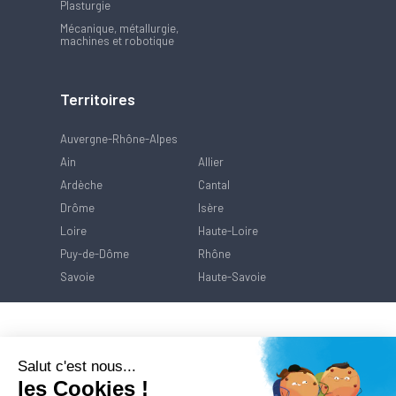
Plasturgie
Mécanique, métallurgie,
machines et robotique
Territoires
Auvergne-Rhône-Alpes
Ain
Allier
Ardèche
Cantal
Drôme
Isère
Loire
Haute-Loire
Puy-de-Dôme
Rhône
Savoie
Haute-Savoie
Salut c'est nous...
les Cookies !