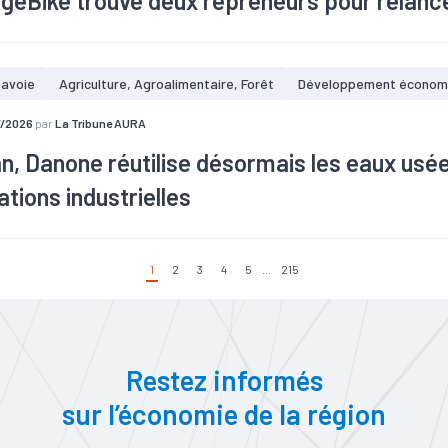
geBike trouve deux repreneurs pour relance
ch
avoie
Agriculture, Agroalimentaire, Forêt
Développement économ
7/2026
par
La Tribune AURA
n, Danone réutilise désormais les eaux usé
lations industrielles
1
2
3
4
5
...
215
Restez informés
sur l’économie de la région