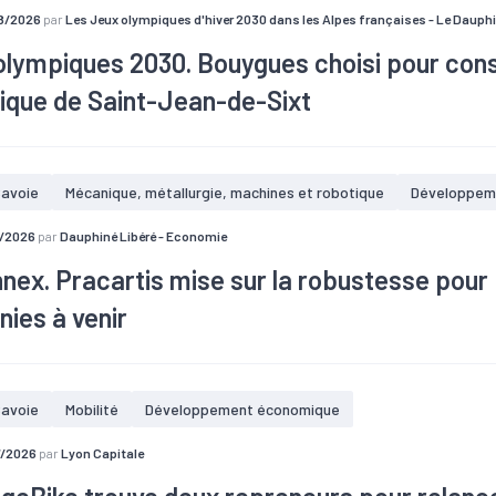
8/2026
par
Les Jeux olympiques d'hiver 2030 dans les Alpes françaises - Le Dauphi
lympiques 2030. Bouygues choisi pour constr
ique de Saint-Jean-de-Sixt
nités JO
s Immobilier a été choisi pour mener le chantier du village olympiq
avoie
Mécanique, métallurgie, machines et robotique
Développem
s Jeux des Alpes 2030. Près de 1 000 lits seront créés pour accueillir
7/2026
par
Dauphiné Libéré - Economie
ski de fond et biathlon) avant d’être transformés, par la suite, en lo
 l’année prochaine.
nnex. Pracartis mise sur la robustesse pour
ies à venir
e expertise mondialement reconnue et 50 ans d’ancrage local, l’entr
e Chambet maintient le cap sur l’innovation et la diversification pour
avoie
Mobilité
Développement économique
7/2026
par
Lyon Capitale