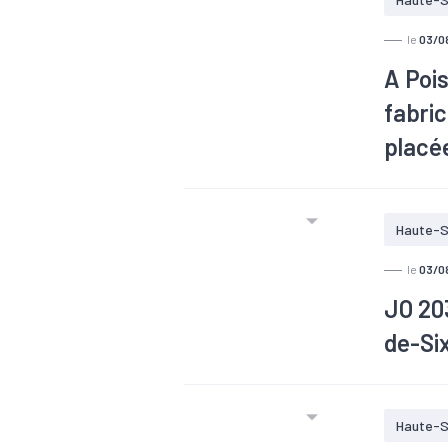
le
03/0
A Pois
fabric
placée
Le 12-1
Héritage
Haute-S
853478162
le
03/0
JO 203
de-Six
#Opportu
Le grou
Haute-S
village o