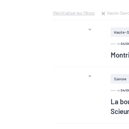
Réinitialiser les filtres
Haute-Savo
Haute-S
le
04/0
Montri
La créa
se limite
Savoie
le
04/0
La bo
Scieur