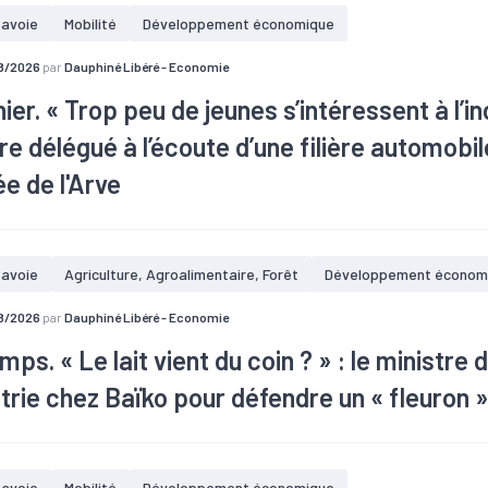
avoie
Mobilité
Développement économique
8/2026
par
Dauphiné Libéré - Economie
ier. « Trop peu de jeunes s’intéressent à l’ind
re délégué à l’écoute d’une filière automobi
lée de l'Arve
en Martin, ministre délégué à l’Industrie, a échangé avec des entrepr
avoie
Agriculture, Agroalimentaire, Forêt
Développement économ
s de sa visite de l’usine Léman Industrie, à Marignier, ce jeudi 30 juillet
8/2026
par
Dauphiné Libéré - Economie
ps. « Le lait vient du coin ? » : le ministre 
strie chez Baïko pour défendre un « fleuron »
n Martin a visité la laiterie Baïko à Archamps ce jeudi 30 juillet. Le 
e a salué une PME qui innove.
avoie
Mobilité
Développement économique