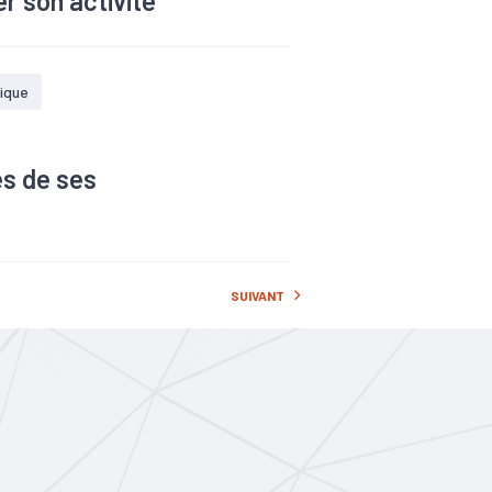
r son activité
ique
es de ses
SUIVANT