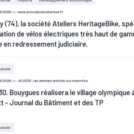
8/2026
par
www.procedurecollective.fr
y (74), la société Ateliers HeritageBike, spé
ation de vélos électriques très haut de gam
 en redressement judiciaire.
2-2025, un jugement d'ouverture en redressement judiciaire de
Ateli
bike
à
Poisy
(
Haute-Savoie
)
a été prononcé. Le numéro de RCS de c
avoie
. Cet état des créances est déposé au greffe. Aucun rapport n'est (
8/2026
par
JO 2030 : les derniers articles sur mesinfos
0. Bouygues réalisera le village olympique
t - Journal du Bâtiment et des TP
nités JO
pement mené par Bouygues immobilier vient d'être sélectionné par la 
avoie
lympique des Aravis, dans le cadre des JO 2030.