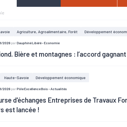
ie
avoie
Agriculture, Agroalimentaire, Forêt
Développement économ
8/2026
par
Dauphiné Libéré - Economie
ond. Bière et montagnes : l’accord gagnant
tion de la bière Ibex est née de plusieurs hasards successifs. Une a
 plus aux massifs haut-savoyards.
Haute-Savoie
Développement économique
8/2026
par
Pôle Excellence Bois - Actualités
urse d'échanges Entreprises de Travaux For
s est lancée !