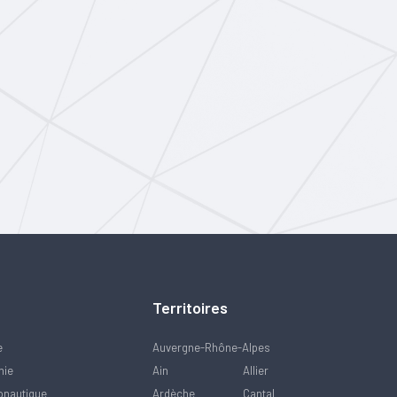
Territoires
e
Auvergne-Rhône-Alpes
mie
Ain
Allier
onautique
Ardèche
Cantal