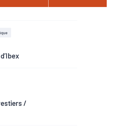
ique
 d’Ibex
venture qui désormais ne
estiers /