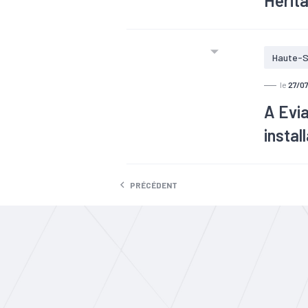
Herita
#Deepte
Haute-S
le
27/0
A Evia
instal
#TEE
PRÉCÉDENT