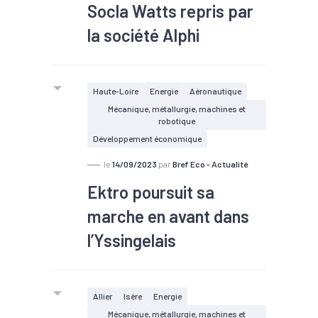
Socla Watts repris par
la société Alphi
Nous avons appris que le site de
Socla Watts serait repris par la
Haute-Loire
Energie
Aéronautique
société Alphi, qui prévoit notamment
Mécanique, métallurgie, machines et
d’y installer une chaudronnerie. De
robotique
petites surfaces sont toutefois
Développement économique
encore disponibles dans le périmètre
le
14/09/2023
par
Bref Eco - Actualité
laissé vacant. Ils pourraient être
utilisés par des entrepreneurs de
Ektro poursuit sa
Savoie Technolac.
marche en avant dans
l’Yssingelais
Allier
Isère
Energie
Mécanique, métallurgie, machines et