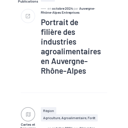
Publications
en
octobre 2024
par
Auvergne-
Rhône-Alpes Entreprises
Portrait de
filière des
industries
agroalimentaires
en Auvergne-
Rhône-Alpes
#Agro-écologie/alimentation
durable/agriculture
#Agroalimentaire
#Compétences
#Emploi
#Filière
#Tissu
économique
Région
Agriculture, Agroalimentaire, Forêt
Cartes et
Annuaires
en
octobre 2024
par
Alimentec