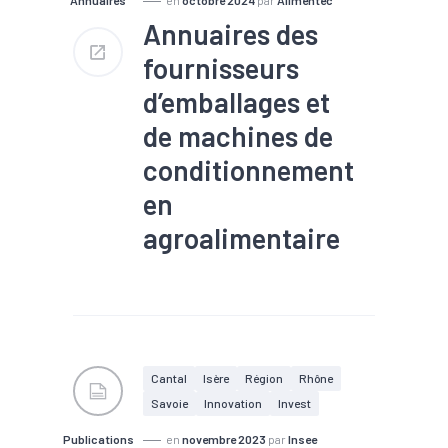
Annuaires des
fournisseurs
d’emballages et
de machines de
conditionnement
en
agroalimentaire
#Agro-écologie/alimentation
durable/agriculture
#Agroalimentaire
#Compétences
#Filière
#Machines
#Territoires
Cantal
Isère
Région
Rhône
Savoie
Innovation
Invest
Publications
en
novembre 2023
par
Insee