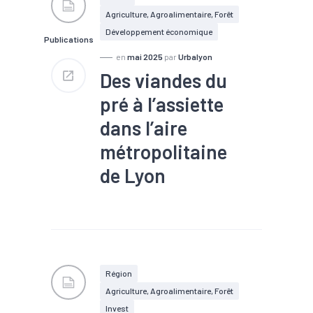
Agriculture, Agroalimentaire, Forêt
Développement économique
Publications
en
mai 2025
par
Urbalyon
Des viandes du
pré à l’assiette
dans l’aire
métropolitaine
de Lyon
#Agro-écologie/alimentation
durable/agriculture
#Agroalimentaire
#Filière
#Industrie
#Métier
#Métropole
Région
Agriculture, Agroalimentaire, Forêt
Invest