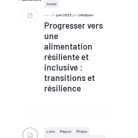
Invest
en
juin 2023
par
Urbalyon
Progresser vers
une
alimentation
résiliente et
inclusive :
transitions et
résilience
#Agriculture
#Agro-
écologie/alimentation
durable/agriculture
#Agroalimentaire
#Création
#Ecologie
industrielle et territoriale
Loire
Région
Rhône
#Entrepreneuriat