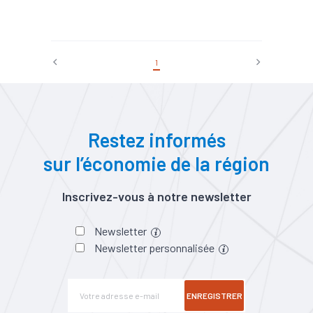
#Agriculture
#Agro-
écologie/alimentation
durable/agriculture
#Agroalimentaire
1
#Création
#Ecologie
industrielle et territoriale
#Entrepreneuriat
#Foncier
#Métropole
Restez informés
sur l’économie de la région
Inscrivez-vous à notre newsletter
Newsletter
Newsletter personnalisée
ENREGISTRER