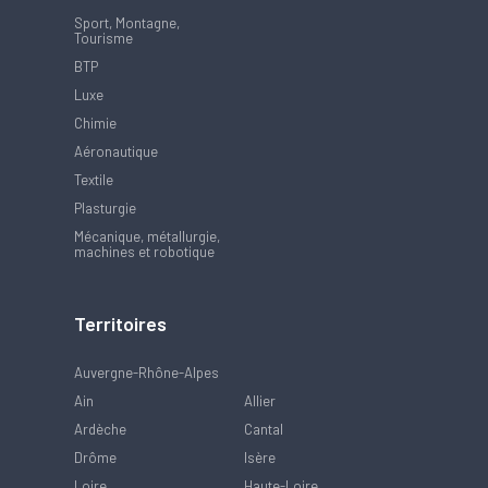
Sport, Montagne,
Tourisme
BTP
Luxe
Chimie
Aéronautique
Textile
Plasturgie
Mécanique, métallurgie,
machines et robotique
Territoires
Auvergne-Rhône-Alpes
Ain
Allier
Ardèche
Cantal
Drôme
Isère
Loire
Haute-Loire