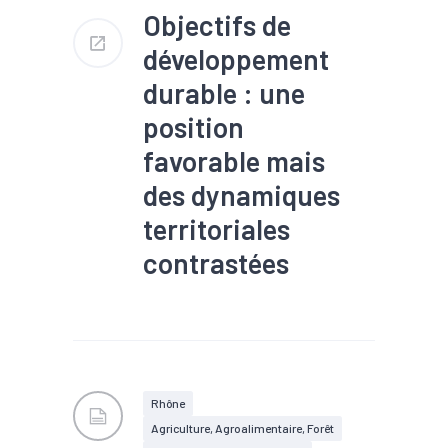
Objectifs de
développement
durable : une
position
favorable mais
des dynamiques
territoriales
contrastées
#Agro-écologie/alimentation
durable/agriculture
#Démographie
#Développement durable
#Territoires
#Transition
énergétique
Rhône
Agriculture, Agroalimentaire, Forêt