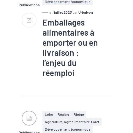
Développement économique
Publications
en
juillet 2023
par
Urbalyon
Emballages
alimentaires à
emporter ou en
livraison :
l’enjeu du
réemploi
#Agro-écologie/alimentation
durable/agriculture
#Agroalimentaire
#Commerce
#Compétences
#Economie
circulaire
#Economie de
Loire
Région
Rhône
proximité
#Filière
Agriculture, Agroalimentaire, Forêt
Développement économique
Publications