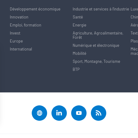
Développement économique
Industrie et services à l'industrie
Lux
Innovation
Santé
Chi
Emploi, formation
Energie
Aér
Invest
Agriculture, Agroalimentaire,
Text
Forêt
Europe
Plas
Numérique et électronique
International
Méca
Mobilité
mac
Sport, Montagne, Tourisme
BTP
rantissant la conformité avec les réglementations. Personnalisez vos préférences pour contrôler 