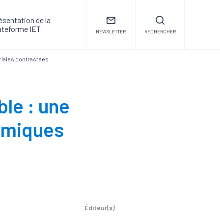
ésentation de la
ateforme IET
NEWSLETTER
RECHERCHER
riales contrastées
le : une
amiques
Éditeur(s)