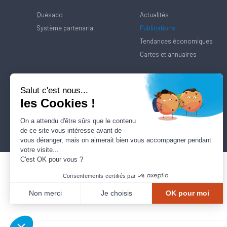
Quésaco
Actualités
Système partenarial
Publications
Tendances économiques
Cartes et annuaires
Salut c'est nous...
les Cookies !
On a attendu d'être sûrs que le contenu
de ce site vous intéresse avant de
vous déranger, mais on aimerait bien vous accompagner pendant
votre visite...
C'est OK pour vous ?
Consentements certifiés par
Non merci
Je choisis
OK pour moi
Axeptio consent
Plateforme de Gestion du Consentement : Personnalisez vos Options
Notre plateforme vous permet d'adapter et de gérer vos paramètres de confidentialité, en ga