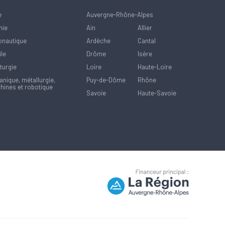
e
Auvergne-Rhône-Alpes
mie
Ain
Allier
onautique
Ardèche
Cantal
ile
Drôme
Isère
turgie
Loire
Haute-Loire
nique, métallurgie,
Puy-de-Dôme
Rhône
hines et robotique
Savoie
Haute-Savoie
la manière dont vos informations sont manipulées.