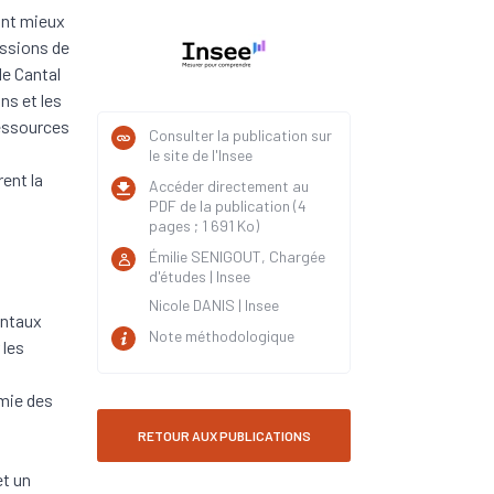
ont mieux
issions de
le Cantal
ns et les
ressources
Consulter la publication sur
le site de l'Insee
rent la
Accéder directement au
PDF de la publication (4
pages ; 1 691 Ko)
Émilie SENIGOUT, Chargée
d'études | Insee
Nicole DANIS | Insee
entaux
Note méthodologique
 les
omie des
RETOUR AUX PUBLICATIONS
et un