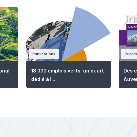
Publications
Public
onal
18 000 emplois verts, un quart
Des e
dédié à l...
Auver