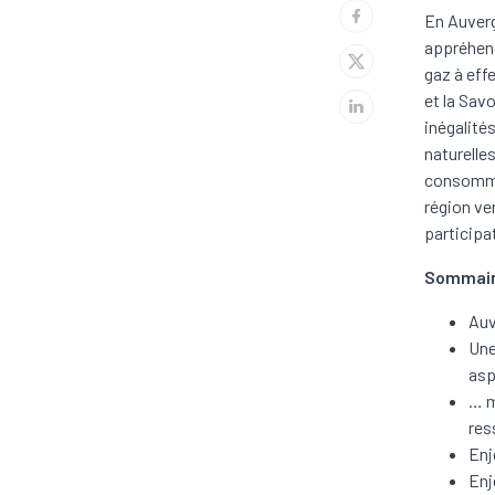
En Auverg
appréhend
gaz à eff
et la Savo
inégalité
naturelle
consommat
région ver
participa
Sommai
Auv
Une
asp
… m
res
Enj
Enj