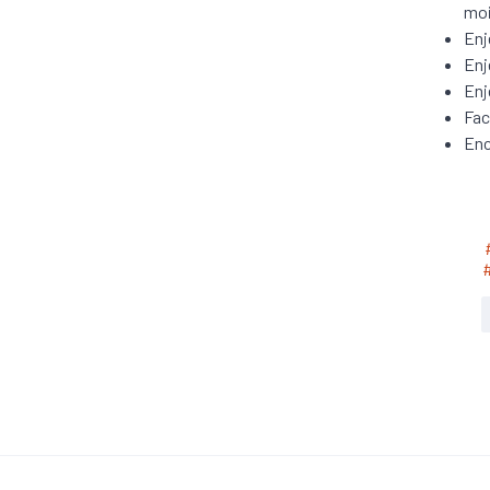
moi
Enj
Enj
Enje
Fac
Enc