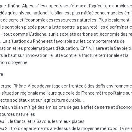
ne-Rhône-Alpes, si les aspects sociétaux et l’agriculture durable s
és qu’au niveau national, le bilan est plus mitigé concernant les ém
et de serre et l’économie des ressources naturelles. Plus localement, 
ie sont bien placés pour la lutte contre la pauvreté, les discriminatio
s ; tout comme l’Ardèche, sur la sobriété carbone et l’économie des 
s. La situation du Rhône est favorable sur les comportements de
ion et les problématiques d’éducation. Enfin, l’Isère et la Savoie ti
s le haut sur l’innovation, la lutte contre la fracture territoriale et la
tion citoyenne.
re
ergne-Rhône-Alpes davantage confrontée à des défis environnem
 situation régionale meilleure que celle de France métropolitaine sur
ects sociétaux et sur l’agriculture durable…
ais un bilan mitigé des émissions de gaz à effet de serre et d’écon
sources naturelles
eu 1 : le Cantal et la Savoie, les mieux placés
eu 2 : trois départements au-dessus de la moyenne métropolitaine 