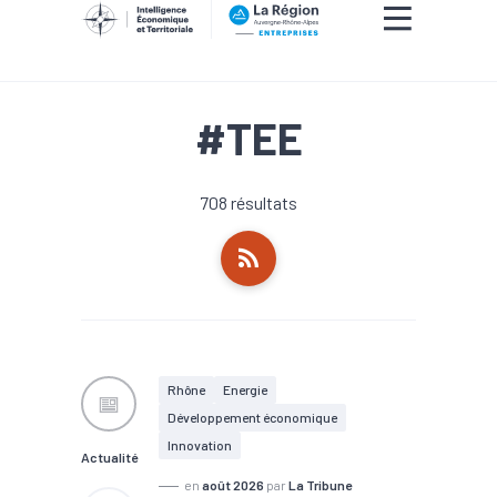
Bosch Rexroth, la filiale française du groupe 
partenariat avec le Breton Aserti Electronic 
ses équipements d’automation industrielle ins
#TEE
708 résultats
Rhône
Energie
Développement économique
Innovation
Actualité
en
août 2026
par
La Tribune