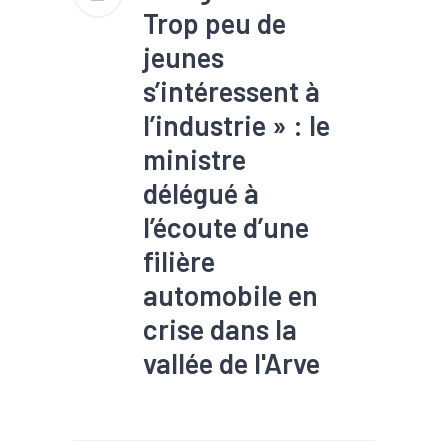
l’optimisation et la
Trop peu de
diversification de son
activité, elle espère redresser
jeunes
la barre et assurer la pérennité
de ses sites, dont celui de
s’intéressent à
Grenoble.
l’industrie » : le
ministre
délégué à
l’écoute d’une
filière
automobile en
crise dans la
vallée de l'Arve
#TEE
Sébastien Martin, ministre