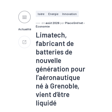
délégué à l’Industrie, a
échangé avec des
entrepreneurs de la vallée de
Isère
Energie
Innovation
l’Arve lors de sa visite de
l’usine Léman Industrie, à
en
août 2026
par
Place Gre'net -
Marignier, ce jeudi 30 juillet.
Économie
Actualité
Limatech,
fabricant de
batteries de
nouvelle
génération pour
l’aéronautique
né à Grenoble,
vient d’être
liquidé