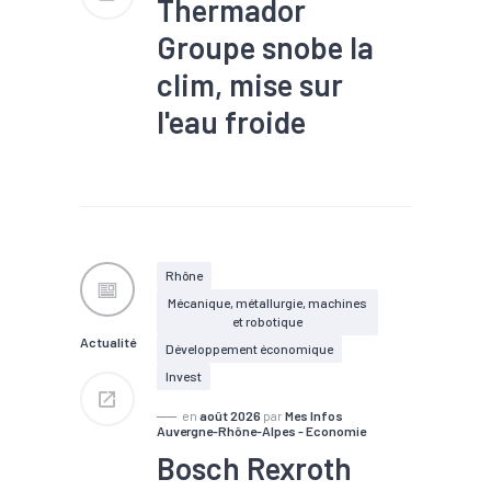
Thermador
Groupe snobe la
clim, mise sur
l'eau froide
#TEE
Les canicules de juin ont fait
s'envoler les ventes
d'équipements de
rafraîchissement. Le
Rhône
distributeur isérois
Mécanique, métallurgie, machines
Thermador Groupe refuse
et robotique
pourtant d'investir ce marché.
Actualité
Une prudence qui interroge en
Développement économique
pleine adaptation climatique.
Invest
en
août 2026
par
Mes Infos
Auvergne-Rhône-Alpes - Economie
Bosch Rexroth