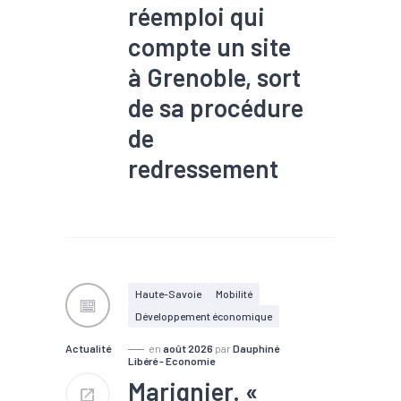
réemploi qui
compte un site
à Grenoble, sort
de sa procédure
de
redressement
#TEE
Le tribunal des affaires
économiques de Lyon a validé
le plan de continuation
d’activité de l’association
Haute-Savoie
Mobilité
Envie Rhône-Alpes. La
Développement économique
structure était sous le coup
d’une procédure de
Actualité
en
août 2026
par
Dauphiné
redressement judiciaire
Libéré - Economie
depuis plus d’un an. Forte
Marignier. «
d’une stratégie basée sur