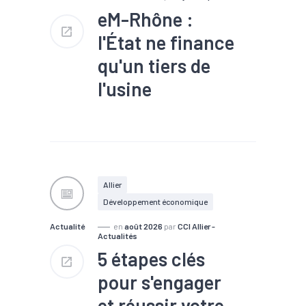
de recherche sont menés
chaque année afin d'améliorer
eM-Rhône :
les produits proposés et de
rester concurrentiel.
l'État ne finance
qu'un tiers de
l'usine
#TEE
Allier
Développement économique
Actualité
en
août 2026
par
CCI Allier -
Actualités
5 étapes clés
pour s'engager
et réussir votre