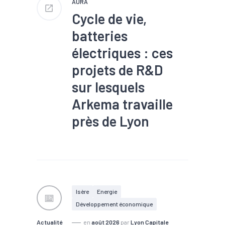
AURA
Cycle de vie,
batteries
électriques : ces
projets de R&D
sur lesquels
Arkema travaille
près de Lyon
#TEE
Deuxième plus important
centre de R&D du groupe
Arkema, le CRRA, situé à
Pierre-Bénite, au sud de Lyon,
Isère
Energie
fête ses 20 ans aux mains du
Développement économique
chimiste cette année. Sur le
site, une centaine de projets
Actualité
en
août 2026
par
Lyon Capitale