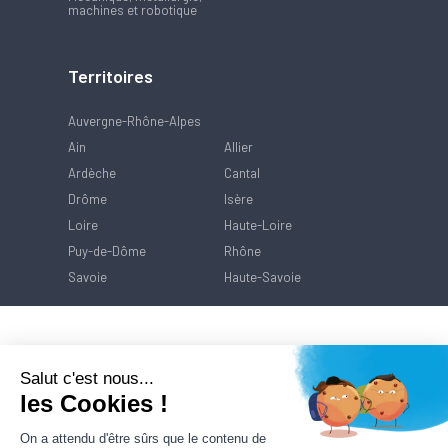
machines et robotique
Territoires
Auvergne-Rhône-Alpes
Ain
Allier
Ardèche
Cantal
Drôme
Isère
Loire
Haute-Loire
Puy-de-Dôme
Rhône
Savoie
Haute-Savoie
Salut c'est nous...
les Cookies !
On a attendu d'être sûrs que le contenu de