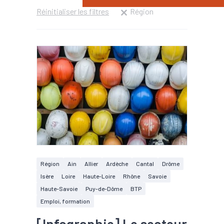
Réinitialiser les filtres
Région
Région
Ain
Allier
Ardèche
Cantal
Drôme
Isère
Loire
Haute-Loire
Rhône
Savoie
Haute-Savoie
Puy-de-Dôme
BTP
Emploi, formation