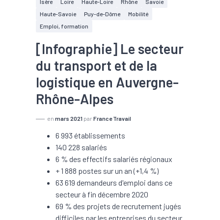
Isère
Loire
Haute-Loire
Rhône
Savoie
Haute-Savoie
Puy-de-Dôme
Mobilité
Emploi, formation
[Infographie] Le secteur
du transport et de la
logistique en Auvergne-
Rhône-Alpes
en
mars 2021
par
France Travail
6 993 établissements
140 228 salariés
6 % des effectifs salariés régionaux
+ 1 888 postes sur un an (+1,4 %)
63 619 demandeurs d'emploi dans ce
secteur à fin décembre 2020
69 % des projets de recrutement jugés
difficiles par les entreprises du secteur