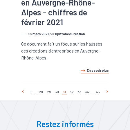
en Auvergne-Rhône-
Alpes – chiffres de
février 2021
en
mars 2021
par
Bpifrance Création
Ce document fait un focus sur les hausses
des créations d'entreprises en Auvergne-
Rhône-Alpes.
En savoir plus
1
...
28
29
30
31
32
33
34
...
45
Restez informés