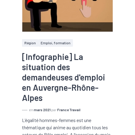
Région
Emploi, formation
[Infographie] La
situation des
demandeuses d'emploi
en Auvergne-Rhône-
Alpes
en
mars 2021
par
France Travail
L’égalité hommes-femmes est une
thématique qui anime au quotidien tous les
acteurs de Pôle emploi. A l’occasion du mois