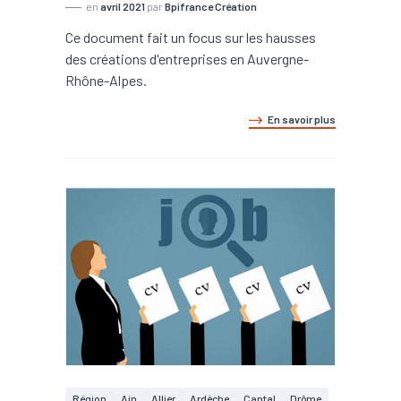
en
avril 2021
par
Bpifrance Création
Ce document fait un focus sur les hausses
des créations d'entreprises en Auvergne-
Rhône-Alpes.
En savoir plus
Région
Ain
Allier
Ardèche
Cantal
Drôme