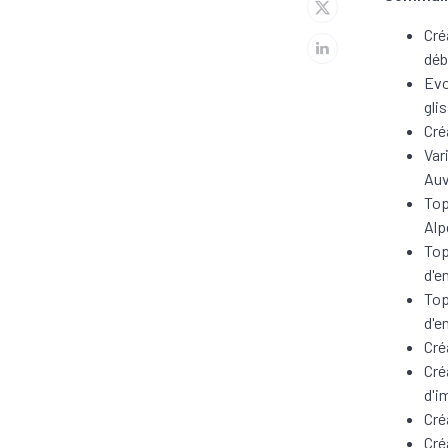
Cré
déb
Evo
gli
Cré
Var
Auv
Top
Alp
Top
d'e
Top
d'e
Cré
Cré
d'i
Cré
Cré