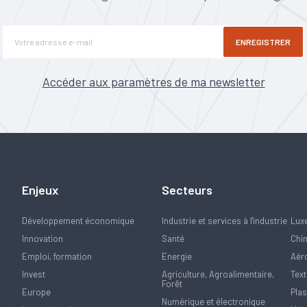
ENREGISTRER
Accéder aux paramètres de ma newsletter
Enjeux
Secteurs
Développement économique
Industrie et services à l'industrie
Lux
Innovation
Santé
Chi
Emploi, formation
Energie
Aér
Invest
Agriculture, Agroalimentaire,
Text
Forêt
Europe
Plas
Numérique et électronique