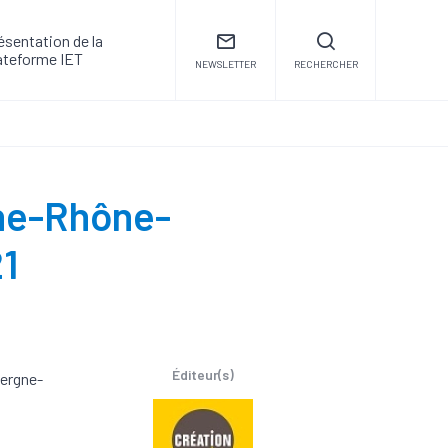
ésentation de la
ateforme IET
NEWSLETTER
RECHERCHER
gne-Rhône-
21
Éditeur(s)
vergne-