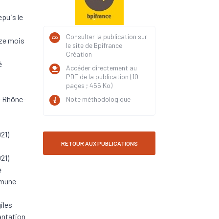
puis le
Consulter la publication sur
uze mois
le site de Bpifrance
Création
é
Accéder directement au
n
PDF de la publication (10
pages ; 455 Ko)
e-Rhône-
Note méthodologique
21)
RETOUR AUX PUBLICATIONS
21)
e
mmune
iles
antation