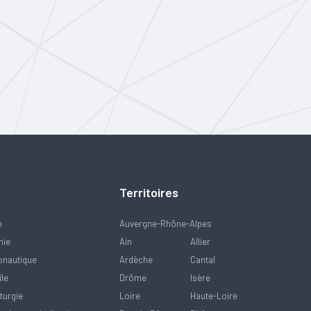
Territoires
e
Auvergne-Rhône-Alpes
mie
Ain
Allier
onautique
Ardèche
Cantal
ile
Drôme
Isère
turgie
Loire
Haute-Loire