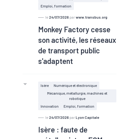
l’Europe et des Affaires étrangères
Emploi, formation
Jean-Noël Barrot a rencontré les
équipes de Pfeiffer Vacuum, leader
le
24/07/2026
par
www.transbus.org
mondial des solutions du vide qui joue
Monkey Factory cesse
un rôle stratégique dans la
son activité, les réseaux
souveraineté technologique
européenne.
de transport public
s'adaptent
Isère
Numérique et électronique
Mécanique, métallurgie, machines et
robotique
Innovation
Emploi, formation
le
24/07/2026
par
Lyon Capitale
Isère : faute de