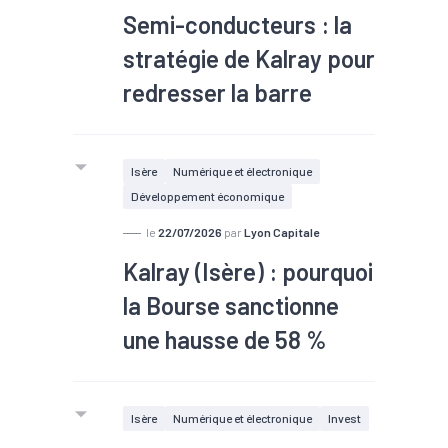
Semi-conducteurs : la
stratégie de Kalray pour
redresser la barre
Le spécialiste isérois des semi-
conducteurs poursuit sa
Isère
Numérique et électronique
transformation. Au premier semestre
Développement économique
2026, Kalray enregistre un chiffre
d'affaires de 8,5 millions d'euros, en
le
22/07/2026
par
Lyon Capitale
hausse de 58 % à périmètre
Kalray (Isère) : pourquoi
comparable, grâce à son nouveau
la Bourse sanctionne
modèle économique.
une hausse de 58 %
Isère
Numérique et électronique
Invest