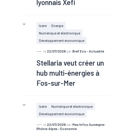
lyonnais Xefi
entreprise
Isère
Energie
Numérique et électronique
groupe
Développement économique
Xefi
le
22/07/2026
par
Bref Eco - Actualité
Stellaria veut créer un
hub multi-énergies à
PME
Fos-sur-Mer
#TEE
Isère
Numérique et électronique
Développement économique
le
22/07/2026
par
Mes Infos Auvergne-
Rhône-Alpes - Economie