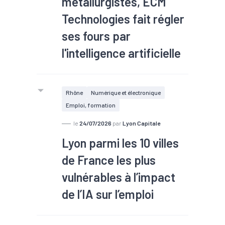
métallurgistes, ECM
Technologies fait régler
ses fours par
l'intelligence artificielle
Le fabricant grenoblois de fours
Rhône
Numérique et électronique
industriels a reçu la ministre chargée
Emploi, formation
de l'Intelligence artificielle le 10 juillet.
Derrière une démonstration
le
24/07/2026
par
Lyon Capitale
technologique se cache une pénurie
Lyon parmi les 10 villes
que l'industrie française préfère
de France les plus
éviter.
vulnérables à l’impact
de l’IA sur l’emploi