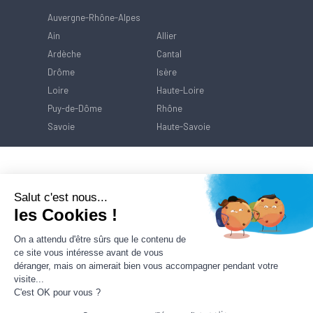
Auvergne-Rhône-Alpes
Ain
Allier
Ardèche
Cantal
Drôme
Isère
Loire
Haute-Loire
Puy-de-Dôme
Rhône
Savoie
Haute-Savoie
Salut c'est nous...
les Cookies !
On a attendu d'être sûrs que le contenu de
ce site vous intéresse avant de vous
déranger, mais on aimerait bien vous accompagner pendant votre
visite...
C'est OK pour vous ?