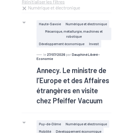
Réinitialiser les filtres
Numérique et électronique
Haute-Savoie
Numérique et électronique
Mécanique, métallurgie, machines et
robotique
Développement économique
Invest
le
27/07/2026
par
Dauphiné Libéré -
Economie
Annecy. Le ministre de
l’Europe et des Affaires
étrangères en visite
chez Pfeiffer Vacuum
En visite en Haute-Savoie et avant
une rencontre avec les lecteurs du
Puy-de-Dôme
Numérique et électronique
Dauphiné Libéré, le ministre de
Mobilité
Développement économique