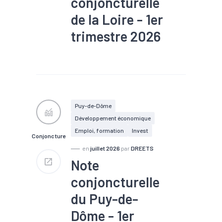
conjoncturelle
de la Loire - 1er
trimestre 2026
#Chiffre d'affaires
#Chômage
#Conjoncture
#Construction
#Création
#Défaillance
#Emploi
#Investissement
#Logement
#PIB
Puy-de-Dôme
#Tourisme
Développement économique
Emploi, formation
Invest
Conjoncture
en
juillet 2026
par
DREETS
Note
conjoncturelle
du Puy-de-
Dôme - 1er