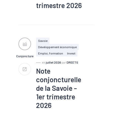
trimestre 2026
#Chiffre d'affaires
#Chômage
#Conjoncture
#Construction
#Création
#Défaillance
#Emploi
#Investissement
#Logement
#PIB
Savoie
#Tourisme
Développement économique
Emploi, formation
Invest
Conjoncture
en
juillet 2026
par
DREETS
Note
conjoncturelle
de la Savoie -
1er trimestre
2026