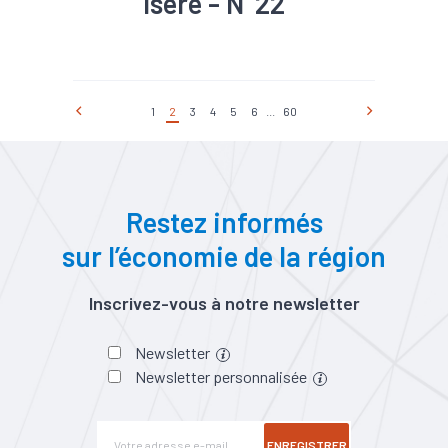
Isère - N°22
#Chômage
#Commerce
#Conjoncture
#Création
#Défaillance
#Economie de
proximité
#Emploi
1
2
3
4
5
6
...
60
#Population
#Tendance
économique
Restez informés
sur l’économie de la région
Inscrivez-vous à notre newsletter
Newsletter
Newsletter personnalisée
ENREGISTRER