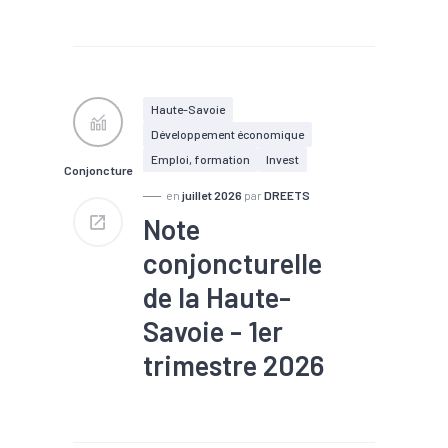
#Chiffre d'affaires
#Chômage
#Conjoncture
#Construction
#Création
#Défaillance
#Emploi
#Investissement
#Logement
#PIB
Haute-Savoie
#Tourisme
Développement économique
Emploi, formation
Invest
Conjoncture
en
juillet 2026
par
DREETS
Note
conjoncturelle
de la Haute-
Savoie - 1er
trimestre 2026
#Chiffre d'affaires
#Chômage
#Conjoncture