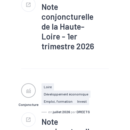
Note
conjoncturelle
de la Haute-
Loire - 1er
trimestre 2026
#Chiffre d'affaires
#Chômage
#Conjoncture
#Construction
#Création
#Défaillance
#Emploi
#Investissement
#Logement
#PIB
Loire
#Tourisme
Développement économique
Emploi, formation
Invest
Conjoncture
en
juillet 2026
par
DREETS
Note