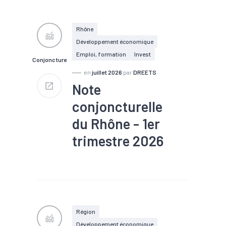
#Construction
#Création
#Défaillance
#Emploi
#Investissement
#Logement
#PIB
Rhône
#Tourisme
Développement économique
Emploi, formation
Invest
Conjoncture
en
juillet 2026
par
DREETS
Note
conjoncturelle
du Rhône - 1er
trimestre 2026
#Chiffre d'affaires
#Chômage
#Conjoncture
#Construction
#Création
#Défaillance
#Emploi
#Investissement
#Logement
#PIB
Région
#Tourisme
Développement économique