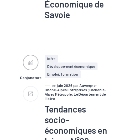
Économique de
Savoie
#Artisanat
#BTP
#Chiffre
d'affaires
#Chômage
#Conjoncture
#Création
#Défaillance
#Emploi
#Industrie
#Investissement
Isère
#Services
#Tendance
Développement économique
économique
#Tourisme
Emploi, formation
Conjoncture
en
juin 2026
par
Auvergne-
Rhône-Alpes Entreprises ; Grenoble-
Alpes Métropole ; Le Département de
l'Isère
Tendances
socio-
économiques en