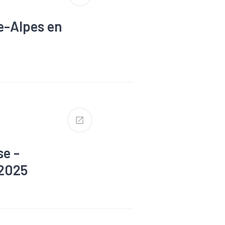
e-Alpes en
se -
 2025
mploi