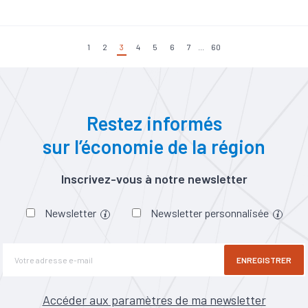
Investissement
#Logement
#PIB
#Tourisme
1
2
3
4
5
6
7
...
60
Restez informés
sur l’économie de la région
Inscrivez-vous à notre newsletter
Newsletter
Newsletter personnalisée
ENREGISTRER
Accéder aux paramètres de ma newsletter