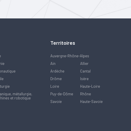
Territoires
e
Auvergne-Rhône-Alpes
mie
Ain
Allier
onautique
Ardèche
Cantal
ile
Drôme
Isère
turgie
Loire
Haute-Loire
nique, métallurgie,
Puy-de-Dôme
Rhône
hines et robotique
Savoie
Haute-Savoie