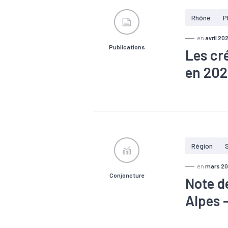
Rhône
P
en
avril 20
Publications
Les cr
en 20
#Création
Région
en
mars 2
Conjoncture
Note d
Alpes 
#Chômage