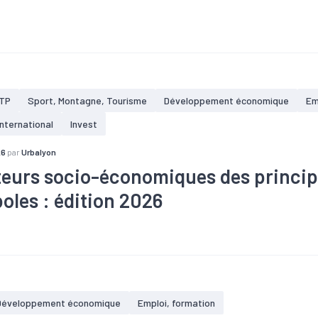
#Artisanat
#BTP
#Commerce
#Conjoncture
#Création
#Tissu économique
#Tourisme
TP
Sport, Montagne, Tourisme
Développement économique
Em
International
Invest
26
par
Urbalyon
teurs socio-économiques des princip
oles : édition 2026
re
#Création
#Défaillance
#Démographie
#Economie sociale 
Immobilier
#Industrie
#Marché du travail
#Métropole
#Popu
#Tourisme
Développement économique
Emploi, formation