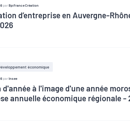
26
par
Bpifrance Création
ation d’entreprise en Auvergne-Rhôn
2026
re
#Création
#Défaillance
#Territoires
Développement économique
26
par
Insee
n d'année à l'image d'une année moro
se annuelle économique régionale -
#Conjoncture
#Construction
#Création
#Démographie
#E
#Services
#Tendance économique
#Tourisme