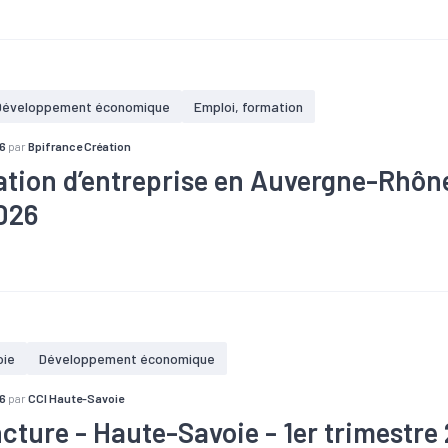
#Emploi
#IDE
#Implantation
#Industrie
#Investissement
Développement économique
Emploi, formation
6
par
Bpifrance Création
ation d’entreprise en Auvergne-Rhôn
2026
re
#Création
#Défaillance
#Territoires
oie
Développement économique
6
par
CCI Haute-Savoie
cture - Haute-Savoie - 1er trimestre