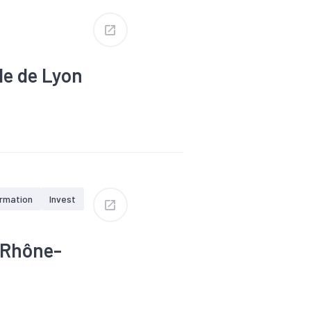
le de Lyon
ormation
Invest
-Rhône-
#Embauche