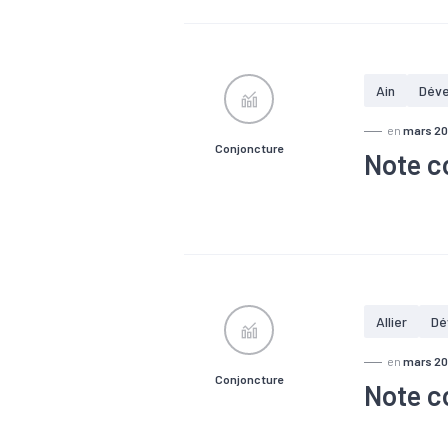
#Emploi
#
Ain
Dév
en
mars 2
Conjoncture
Note c
#Chiffre d'a
#Embauche
#Tourisme
Allier
Dé
en
mars 2
Conjoncture
Note co
#Chiffre d'a