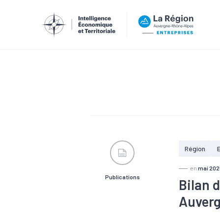
Région
en
mai 202
Publications
Bilan 
Auverg