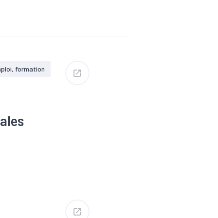
#Emploi
ploi, formation
ales
et solidaire
lation