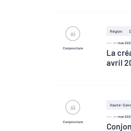
#Création
Région
en
mai 202
Conjoncture
La cré
avril 
#Conjonctu
Haute-Sav
en
mai 202
Conjoncture
Conjon