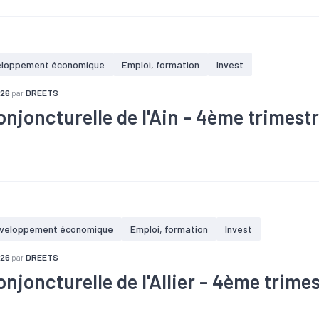
Investissement
#PIB
#RSA
eloppement économique
Emploi, formation
Invest
026
par
DREETS
onjoncturelle de l'Ain - 4ème trimest
ffaires
#Chômage
#Conjoncture
#Construction
#Création
#Emploi
#Fiscalité
#Investissement
#Logement
#PIB
veloppement économique
Emploi, formation
Invest
026
par
DREETS
njoncturelle de l'Allier - 4ème trime
ffaires
#Chômage
#Conjoncture
#Construction
#Création