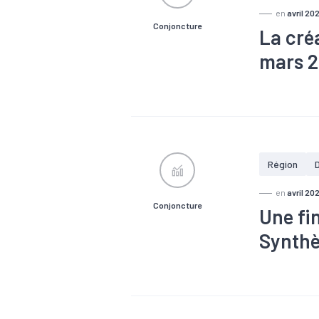
en
avril 20
Conjoncture
La cré
mars 
#Conjonctu
Région
en
avril 20
Conjoncture
Une fi
Synthè
#Chômage
#Industrie