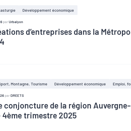
lasturgie
Développement économique
26
par
Urbalyon
éations d’entreprises dans la Métropo
24
#Entrepreneuriat
#Population active
#Zone d'activités
Sport, Montagne, Tourisme
Développement économique
Emploi, f
026
par
DREETS
e conjoncture de la région Auvergne
- 4ème trimestre 2025
#Commerce extérieur
#Conjoncture
#Création
#Défaillance