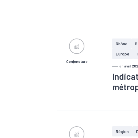
#Agriculture
#Industrie
Rhône
B
Europe
Conjoncture
en
avril 20
Indica
métrop
#Conjonctu
#Emploi
#
#Services
Région