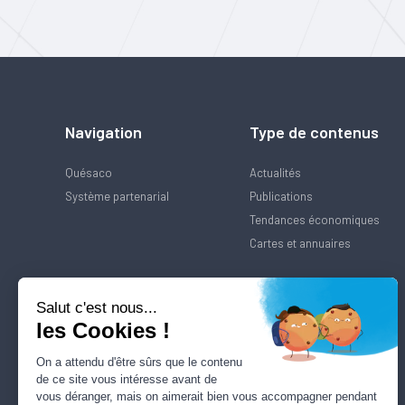
Navigation
Type de contenus
Quésaco
Actualités
Système partenarial
Publications
Tendances économiques
Cartes et annuaires
Salut c'est nous...
les Cookies !
On a attendu d'être sûrs que le contenu
de ce site vous intéresse avant de
vous déranger, mais on aimerait bien vous accompagner pendant