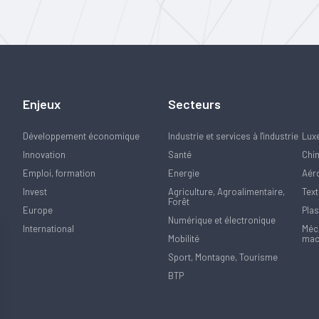
Enjeux
Secteurs
Développement économique
Industrie et services à l'industrie
Lux
Innovation
Santé
Chi
Emploi, formation
Energie
Aér
Invest
Agriculture, Agroalimentaire,
Text
Forêt
Europe
Plas
Numérique et électronique
International
Méca
Mobilité
mac
Sport, Montagne, Tourisme
BTP