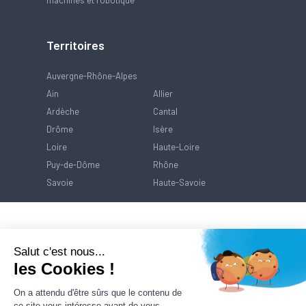
machines et robotique
Territoires
Auvergne-Rhône-Alpes
Ain
Allier
Ardèche
Cantal
Drôme
Isère
Loire
Haute-Loire
Puy-de-Dôme
Rhône
Savoie
Haute-Savoie
Salut c'est nous...
les Cookies !
On a attendu d'être sûrs que le contenu de
ce site vous intéresse avant de vous