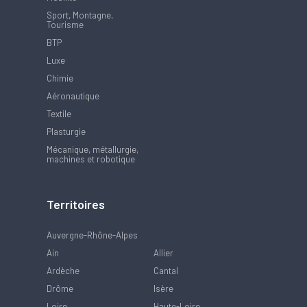
Sport, Montagne,
Tourisme
BTP
Luxe
Chimie
Aéronautique
Textile
Plasturgie
Mécanique, métallurgie,
machines et robotique
Territoires
Auvergne-Rhône-Alpes
Ain
Allier
Ardèche
Cantal
Drôme
Isère
Loire
Haute-Loire