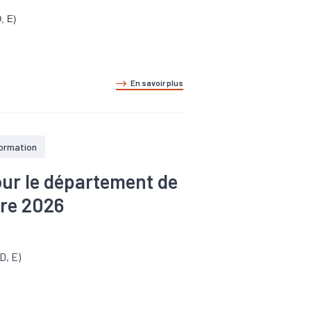
D, E)
En savoir plus
formation
our le département de
tre 2026
D, E)