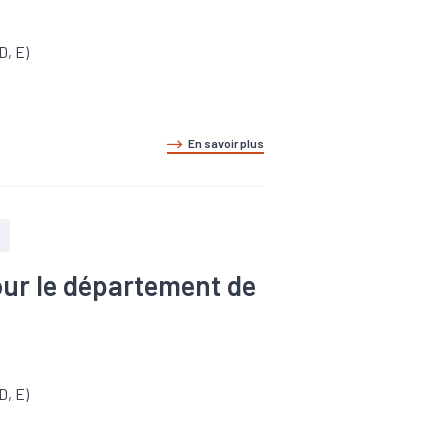
D, E)
En savoir plus
our le département de
D, E)