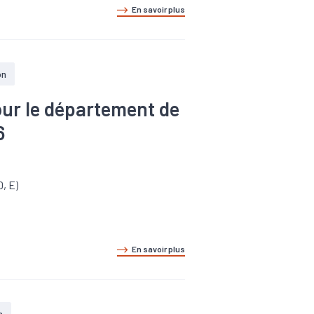
En savoir plus
on
our le département de
6
D, E)
En savoir plus
n