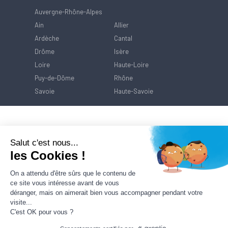
Auvergne-Rhône-Alpes
Ain
Allier
Ardèche
Cantal
Drôme
Isère
Loire
Haute-Loire
Puy-de-Dôme
Rhône
Savoie
Haute-Savoie
Salut c'est nous...
les Cookies !
On a attendu d'être sûrs que le contenu de
ce site vous intéresse avant de vous
déranger, mais on aimerait bien vous accompagner pendant votre
visite...
C'est OK pour vous ?