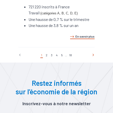
721 220 inscrits à France
Travail
(catégories A, B, C, D, E)
Une hausse de 0,7 % sur le trimestre
Une hausse de 3,8 % sur un an
En savoir plus
1
2
3
4
5
...
18
Restez informés
sur l’économie de la région
Inscrivez-vous à notre newsletter