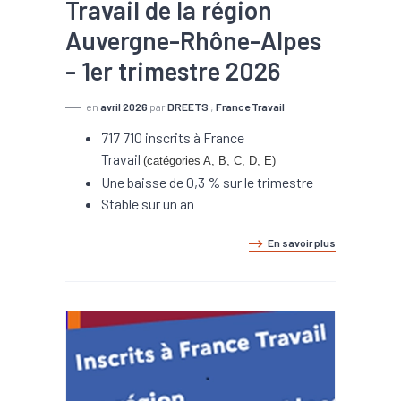
Travail de la région
Auvergne-Rhône-Alpes
- 1er trimestre 2026
en
avril 2026
par
DREETS
;
France Travail
717 710 inscrits à France
Travail
(catégories A, B, C, D, E)
Une baisse de 0,3 % sur le trimestre
Stable sur un an
En savoir plus