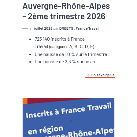
Auvergne-Rhône-Alpes
- 2ème trimestre 2026
en
juillet 2026
par
DREETS
;
France Travail
725 140 inscrits à France
Travail
(catégories A, B, C, D, E)
Une hausse de 1,0 % sur le trimestre
Une hausse de 2,3 % sur un an
En savoir plus