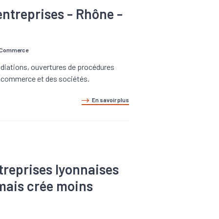
ntreprises - Rhône -
de Commerce
radiations, ouvertures de procédures
du commerce et des sociétés.
En savoir plus
treprises lyonnaises
e mais crée moins