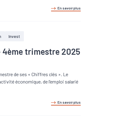
En savoir plus
n
Invest
- 4ème trimestre 2025
estre de ses « Chiffres clés ». Le
tivité économique, de l’emploi salarié
En savoir plus