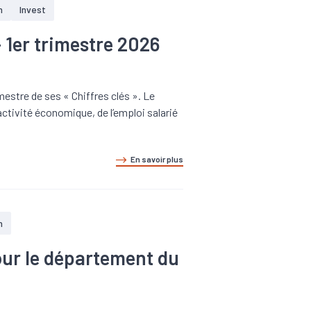
n
Invest
 1er trimestre 2026
estre de ses « Chiffres clés ». Le
tivité économique, de l’emploi salarié
En savoir plus
n
pour le département du