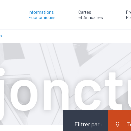
Informations
Cartes
Pr
Économiques
et Annuaires
Pl
es
jonct
Filtrer par :
T