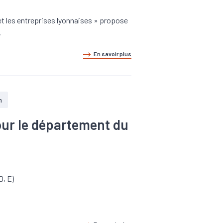
et les entreprises lyonnaises » propose
.
En savoir plus
n
pour le département du
D, E)