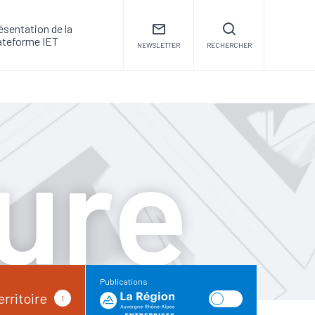
ésentation de la
ateforme IET
NEWSLETTER
RECHERCHER
ure
Publications
erritoire
1