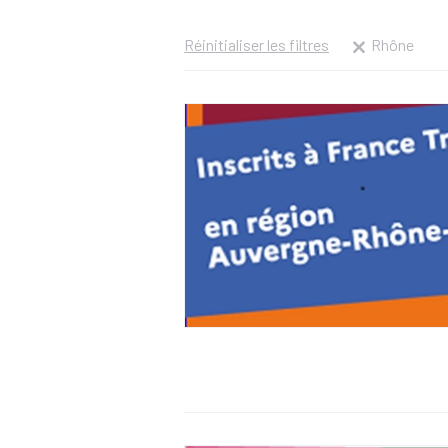
Réinitialiser les filtres
Rhône