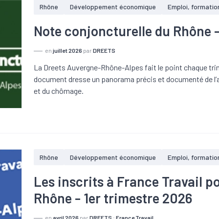
Rhône
Développement économique
Emploi, formatio
Note conjoncturelle du Rhône -
en
juillet 2026
par
DREETS
La Dreets Auvergne-Rhône-Alpes fait le point chaque trim
document dresse un panorama précis et documenté de l’ac
et du chômage.
Rhône
Développement économique
Emploi, formatio
Les inscrits à France Travail 
Rhône - 1er trimestre 2026
en
avril 2026
par
DREETS
;
France Travail