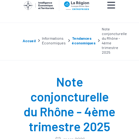
Note
conjoncturelle
Informations
Tendances
du Rhône -
Accueil
Économiques
économiques
4ème
trimestre
2025
Note
conjoncturelle
du Rhône - 4ème
trimestre 2025