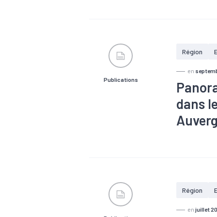
#Alternance
#Economie so
travail
#Po
Région
en
septemb
Publications
Panora
dans l
Auver
#Alternance
entraide, sol
#Logement
#Santé
#Z
Région
en
juillet 2