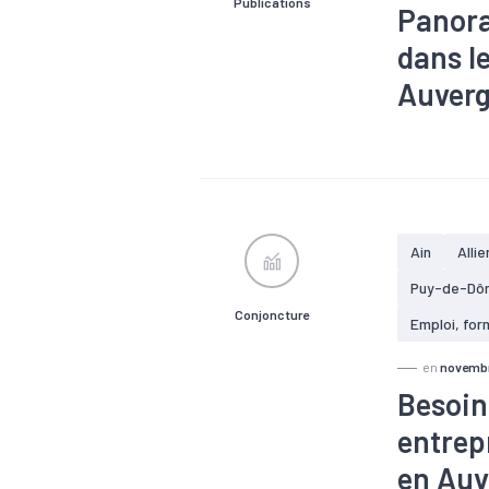
Publications
Panora
dans l
Auverg
#Alternance
entraide, sol
#Logement
#Santé
#Z
Ain
Allie
Puy-de-Dô
Conjoncture
Emploi, for
en
novembr
Besoin
entrep
en Auv