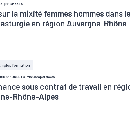
021
par
DREETS
sur la mixité femmes hommes dans le
plasturgie en région Auvergne-Rhône
#Apprentissage
#Chômage
#Compétences
#Embauche
#Industrie
#Interim
#Marché du travail
#Métier
#Plasturg
laire
Emploi, formation
2019
par
DREETS ; Via Compétences
rnance sous contrat de travail en régi
gne-Rhône-Alpes
#Emploi
#Formation
1