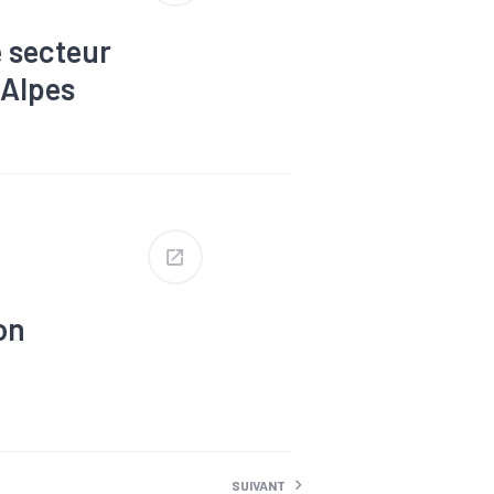
 secteur
-Alpes
#Emploi
ie
#Population
on
SUIVANT