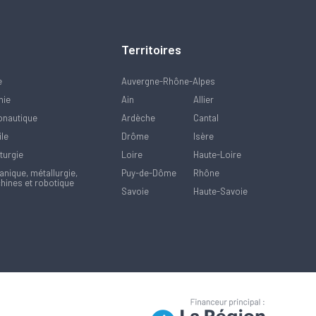
Territoires
e
Auvergne-Rhône-Alpes
mie
Ain
Allier
onautique
Ardèche
Cantal
ile
Drôme
Isère
turgie
Loire
Haute-Loire
nique, métallurgie,
Puy-de-Dôme
Rhône
hines et robotique
Savoie
Haute-Savoie