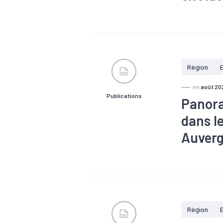
#Alternance
19
#Croiss
sociétaux
#Métier
#P
#Reprise
Région
en
août 20
Publications
Panora
dans l
Auverg
#Alternance
entraide, sol
#Logement
#Santé
#Z
Région