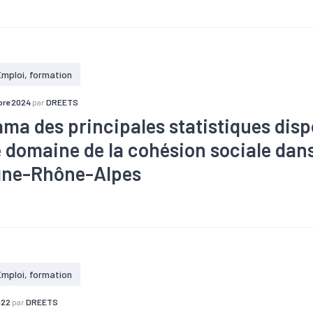
#Apprentissage
#Chômage
#Démographie
#Dons, entraide
ciale et solidaire
#Emploi
#Fiscalité
#Formation
#Logem
pulation
#Qualité de vie
#RSA
#Santé
#Zone d'emploi
Emploi, formation
re 2024
par
DREETS
ma des principales statistiques disp
e domaine de la cohésion sociale dans
gne-Rhône-Alpes
#Apprentissage
#Chômage
#Démographie
#Département
idarité
#Economie sociale et solidaire
#Emploi
#Fiscalité
#
#Marché du travail
#Métier
#Population
#Qualité de vie
#
one d'emploi
Emploi, formation
022
par
DREETS