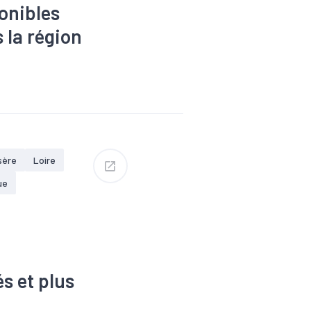
onibles
 la région
s
#Dons,
Formation
Revenu
#RSA
sère
Loire
ue
s et plus