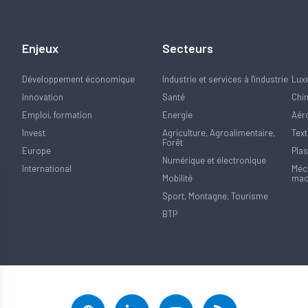
Enjeux
Secteurs
Développement économique
Industrie et services à l'industrie
Lux
Innovation
Santé
Chi
Emploi, formation
Energie
Aér
Invest
Agriculture, Agroalimentaire,
Text
Forêt
Europe
Plas
Numérique et électronique
International
Méca
Mobilité
mac
Sport, Montagne, Tourisme
BTP