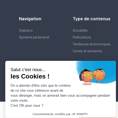
Navigation
Type de contenus
Quésaco
Actualités
Système partenarial
Publications
Tendances économiques
Cartes et annuaires
Salut c'est nous...
les Cookies !
On a attendu d'être sûrs que le contenu
de ce site vous intéresse avant de
vous déranger, mais on aimerait bien vous accompagner pendant
votre visite...
C'est OK pour vous ?
Consentements certifiés par