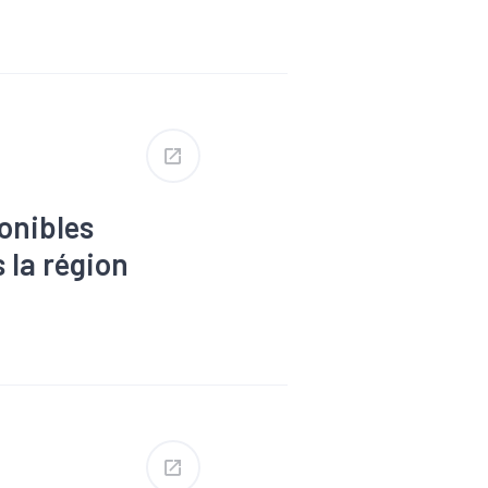
uction
#Covid-
x
#Enjeux
hé du travail
ion & labels
i
onibles
 la région
s
#Dons,
Formation
Revenu
#RSA