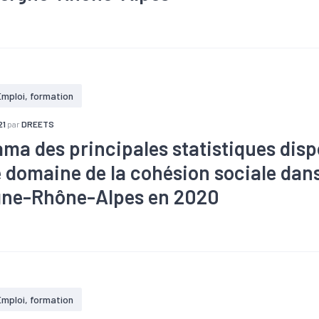
#Apprentissage
#Communication
#Compétences
#Constr
ance
#Emploi
#Emploi saisonnier
#Enjeux environnementau
#Enjeux technologiques
#Filière
#Formation
#Interim
#Marc
opulation active
#Qualité de vie
#Recrutement
#Réglementat
#Ressources
#Salaire
#Tendance économique
#Zone d'emplo
Emploi, formation
21
par
DREETS
ma des principales statistiques disp
e domaine de la cohésion sociale dans
ne-Rhône-Alpes en 2020
#Apprentissage
#Chômage
#Démographie
#Département
idarité
#Economie sociale et solidaire
#Emploi
#Fiscalité
#
#Marché du travail
#Métier
#Population
#Qualité de vie
#
one d'emploi
Emploi, formation