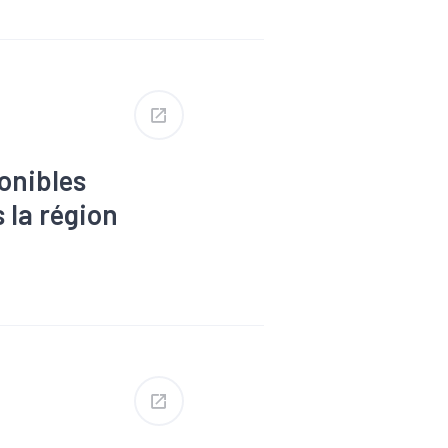
, solidarité
ent
#Marché du
onibles
 la région
s
#Dons,
Formation
Revenu
#RSA