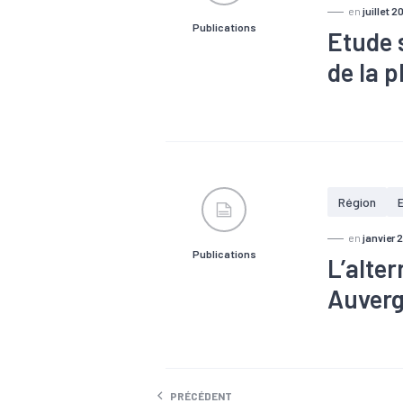
en
juillet 2
Publications
Etude 
de la 
#Alternance
#Formation
active
#Sa
Région
en
janvier 
Publications
L’alte
Auver
#Alternance
PRÉCÉDENT