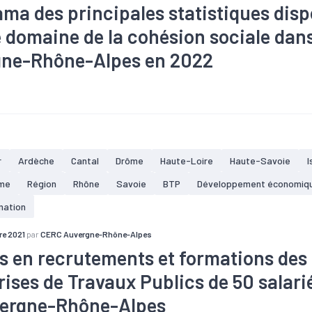
ma des principales statistiques disp
e domaine de la cohésion sociale dans
ne-Rhône-Alpes en 2022
#Apprentissage
#Chômage
#Démographie
#Département
idarité
#Economie sociale et solidaire
#Emploi
#Fiscalité
#
#Marché du travail
#Métier
#Population
#Qualité de vie
#
one d'emploi
r
Ardèche
Cantal
Drôme
Haute-Loire
Haute-Savoie
I
me
Région
Rhône
Savoie
BTP
Développement économiq
mation
e 2021
par
CERC Auvergne-Rhône-Alpes
s en recrutements et formations des
rises de Travaux Publics de 50 salarié
ergne-Rhône-Alpes