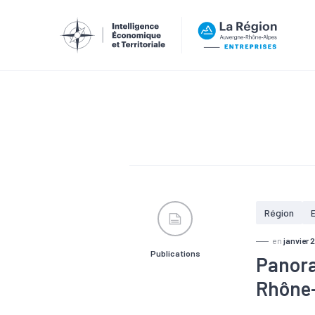
Région
en
janvier 
Publications
Panora
Rhône