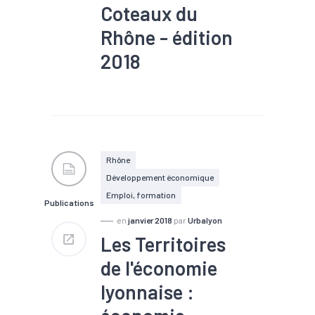
Coteaux du
Rhône - édition
2018
#Artisanat
#Commerce
#Création
#Démographie
#Emploi
#Immobilier
#Insertion
#Marché du
travail
#Population
#Zone
d'activités
Rhône
Développement économique
Emploi, formation
Publications
en
janvier 2018
par
Urbalyon
Les Territoires
de l'économie
lyonnaise :