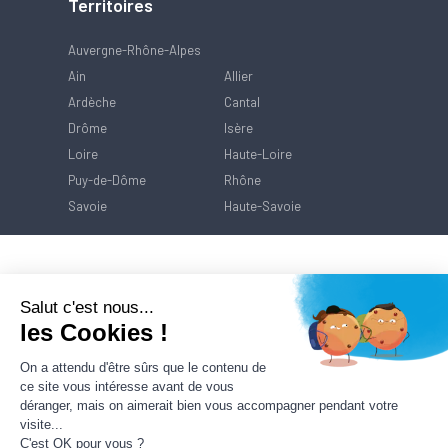
Territoires
Auvergne-Rhône-Alpes
Ain
Allier
Ardèche
Cantal
Drôme
Isère
Loire
Haute-Loire
Puy-de-Dôme
Rhône
Savoie
Haute-Savoie
Salut c'est nous...
les Cookies !
On a attendu d'être sûrs que le contenu de
ce site vous intéresse avant de vous
déranger, mais on aimerait bien vous accompagner pendant votre
visite...
C'est OK pour vous ?