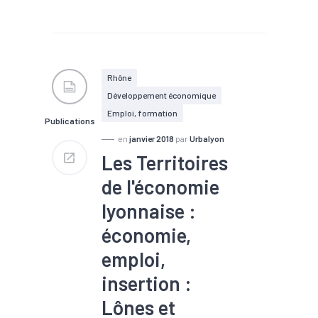
#Artisanat
#Commerce
#Création
#Démographie
#Emploi
#Immobilier
#Insertion
#Marché du
travail
#Population
#Zone
d'activités
Rhône
Développement économique
Emploi, formation
Publications
en
janvier 2018
par
Urbalyon
Les Territoires
de l'économie
lyonnaise :
économie,
emploi,
insertion :
Lônes et