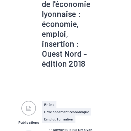
de l'économie
lyonnaise :
économie,
emploi,
insertion :
Ouest Nord -
édition 2018
#Artisanat
#Commerce
#Création
#Démographie
#Emploi
#Immobilier
#Insertion
#Marché du
travail
#Population
#Zone
d'activités
Rhône
Développement économique
Emploi, formation
Publications
en
janvier 2018
par
Urbalyon