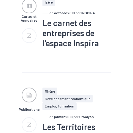
#Zone d'activités
Isère
en
octobre 2018
par
INSPIRA
Cartes et
Le carnet des
Annuaires
entreprises de
l'espace Inspira
#Territoires
#Zone
d'activités
Rhône
Développement économique
Emploi, formation
Publications
en
janvier 2018
par
Urbalyon
Les Territoires