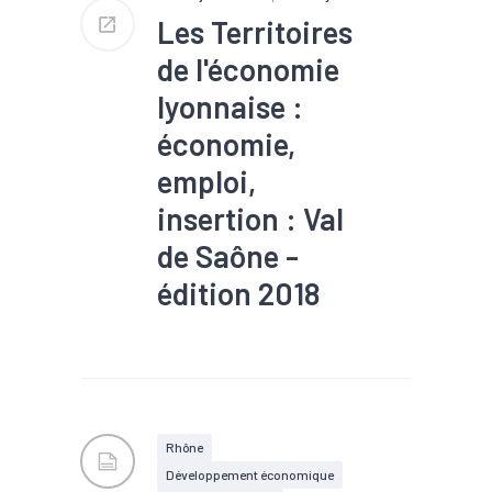
Les Territoires
de l'économie
lyonnaise :
économie,
emploi,
insertion : Val
de Saône -
édition 2018
#Artisanat
#Commerce
#Création
#Démographie
#Emploi
#Immobilier
#Insertion
#Population
#Zone d'activités
Rhône
Développement économique