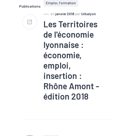
Emploi, formation
Publications
en
janvier 2018
par
Urbalyon
Les Territoires
de l'économie
lyonnaise :
économie,
emploi,
insertion :
Rhône Amont -
édition 2018
#Artisanat
#Commerce
#Création
#Démographie
#Emploi
#Immobilier
#Insertion
#Marché du
travail
#Population
#Zone