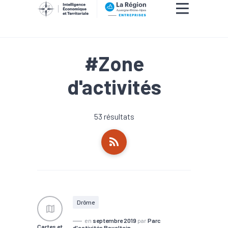
#Zone
d'activités
53 résultats
Drôme
en
septembre 2019
par
Parc
Cartes et
d'activités Rovaltain