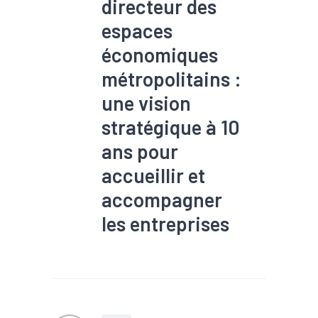
directeur des
espaces
économiques
métropolitains :
une vision
stratégique à 10
ans pour
accueillir et
accompagner
les entreprises
#Chômage
#Commerce
#Emploi
#Foncier
#Immobilier
#Implantation
#Industrie
#Métropole
#Population