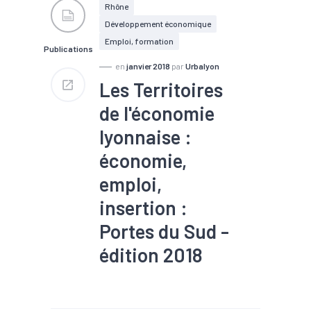
d'activités
Rhône
Développement économique
Emploi, formation
Publications
en
janvier 2018
par
Urbalyon
Les Territoires
de l'économie
lyonnaise :
économie,
emploi,
insertion :
Portes du Sud -
édition 2018
#Artisanat
#Commerce
#Création
#Démographie