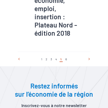
économie,
emploi,
insertion :
Plateau Nord -
édition 2018
#Artisanat
#Commerce
#Création
#Démographie
#Emploi
#Immobilier
#Insertion
#Marché du
1
2
3
4
5
6
travail
#Population
#Zone
d'activités
Restez informés
sur l’économie de la région
Inscrivez-vous à notre newsletter