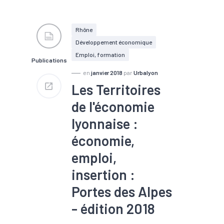
#Emploi
#Immobilier
#Insertion
#Marché du
travail
#Population
#Zone
d'activités
Rhône
Développement économique
Emploi, formation
Publications
en
janvier 2018
par
Urbalyon
Les Territoires
de l'économie
lyonnaise :
économie,
emploi,
insertion :
Portes des Alpes
- édition 2018