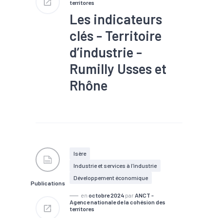
territores
Les indicateurs
clés - Territoire
d’industrie -
Rumilly Usses et
Rhône
#Industrie
#Infrastructure
#Population active
#Territoires
#Zone
d'activités
#Zone d'emploi
Isère
Industrie et services à l'industrie
Développement économique
Publications
en
octobre 2024
par
ANCT -
Agence nationale de la cohésion des
territores