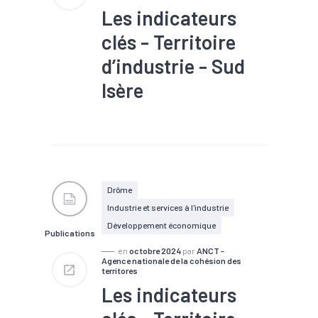
Les indicateurs
clés - Territoire
d’industrie - Sud
Isère
#Industrie
#Infrastructure
#Population active
#Territoires
#Zone
d'activités
#Zone d'emploi
Drôme
Industrie et services à l'industrie
Développement économique
Publications
en
octobre 2024
par
ANCT -
Agence nationale de la cohésion des
territores
Les indicateurs