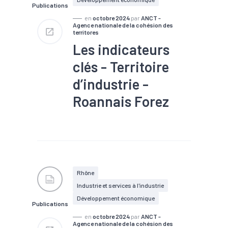
Publications
en
octobre 2024
par
ANCT -
Agence nationale de la cohésion des
territores
Les indicateurs
clés - Territoire
d’industrie -
Roannais Forez
#Industrie
#Infrastructure
#Population active
#Territoires
#Zone
d'activités
#Zone d'emploi
Rhône
Industrie et services à l'industrie
Développement économique
Publications
en
octobre 2024
par
ANCT -
Agence nationale de la cohésion des