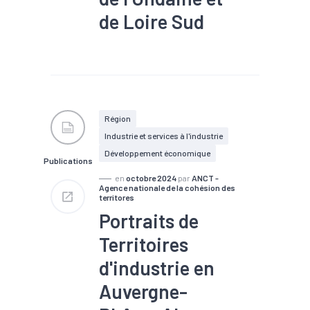
de Loire Sud
#Industrie
#Infrastructure
#Population active
#Territoires
#Zone
d'activités
#Zone d'emploi
Région
Industrie et services à l'industrie
Développement économique
Publications
en
octobre 2024
par
ANCT -
Agence nationale de la cohésion des
territores
Portraits de
Territoires
d'industrie en
Auvergne-