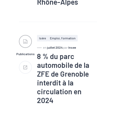
Rhône-Alpes
#Industrie
#Infrastructure
#Population active
#Territoires
#Zone
d'activités
#Zone d'emploi
Isère
Emploi, formation
en
juillet 2024
par
Insee
8 % du parc
Publications
automobile de la
ZFE de Grenoble
interdit à la
circulation en
2024
#Démographie
#Gestion de