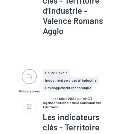
clés - Territoire
d’industrie -
Valence Romans
Agglo
#Industrie
#Infrastructure
#Population active
#Territoires
#Zone
d'activités
#Zone d'emploi
Haute-Savoie
Industrie et services à l'industrie
Développement économique
Publications
en
octobre 2024
par
ANCT -
Agence nationale de la cohésion des
territores
Les indicateurs
clés - Territoire