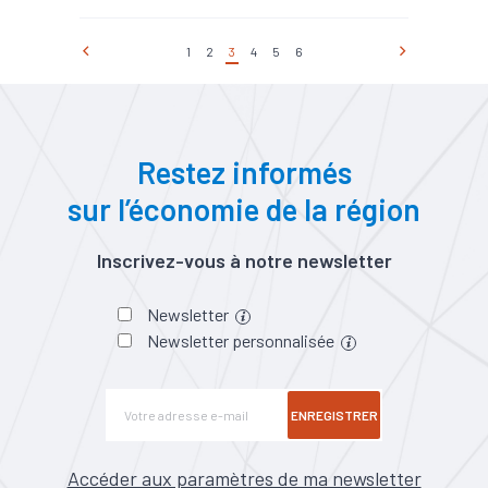
la mobilité et des réseaux
#Mobilité
#Population
active
#Territoires
#Zone
1
2
3
4
5
6
d'activités
Restez informés
sur l’économie de la région
Inscrivez-vous à notre newsletter
Newsletter
Newsletter personnalisée
ENREGISTRER
Accéder aux paramètres de ma newsletter