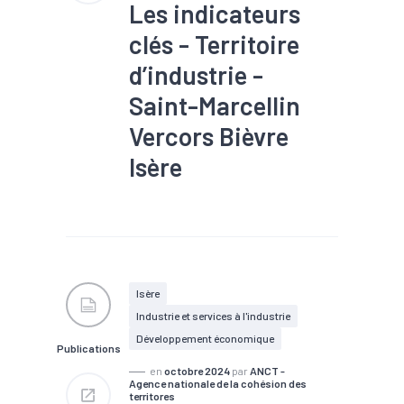
Les indicateurs
clés - Territoire
d’industrie -
Saint-Marcellin
Vercors Bièvre
Isère
#Industrie
#Infrastructure
#Population active
#Territoires
#Zone
d'activités
#Zone d'emploi
Isère
Industrie et services à l'industrie
Développement économique
Publications
en
octobre 2024
par
ANCT -
Agence nationale de la cohésion des
territores