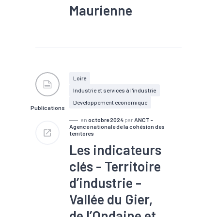
Maurienne
#Industrie
#Infrastructure
#Population active
#Territoires
#Zone
d'activités
#Zone d'emploi
Loire
Industrie et services à l'industrie
Développement économique
Publications
en
octobre 2024
par
ANCT -
Agence nationale de la cohésion des
territores
Les indicateurs
clés - Territoire
d’industrie -
Vallée du Gier,
de l’Ondaine et