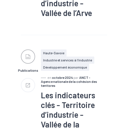
d’industrie -
Vallée de l’Arve
#Industrie
#Infrastructure
#Population active
#Territoires
#Zone
d'activités
#Zone d'emploi
Haute-Savoie
Industrie et services à l'industrie
Développement économique
Publications
en
octobre 2024
par
ANCT -
Agence nationale de la cohésion des
territores
Les indicateurs
clés - Territoire
d’industrie -
Vallée de la