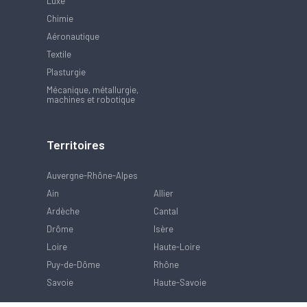
Luxe
Chimie
Aéronautique
Textile
Plasturgie
Mécanique, métallurgie,
machines et robotique
Territoires
Auvergne-Rhône-Alpes
Ain
Allier
Ardèche
Cantal
Drôme
Isère
Loire
Haute-Loire
Puy-de-Dôme
Rhône
Savoie
Haute-Savoie