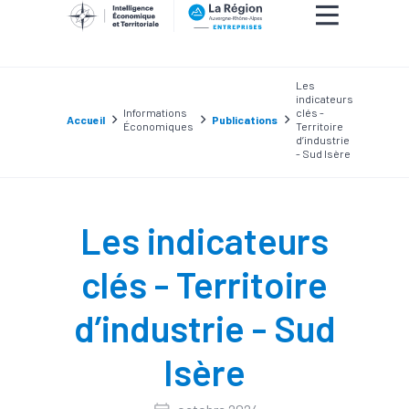
Les
indicateurs
Informations
clés -
Accueil
Publications
Économiques
Territoire
d’industrie
- Sud Isère
Les indicateurs
clés - Territoire
d’industrie - Sud
Isère