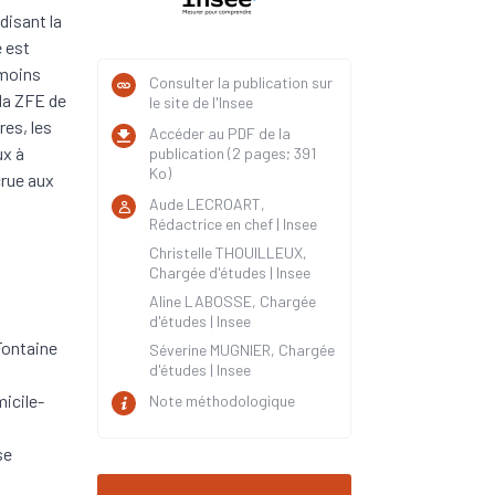
rdisant la
e est
 moins
Consulter la publication sur
la ZFE de
le site de l'Insee
res, les
Accéder au PDF de la
ux à
publication (2 pages; 391
Ko)
crue aux
Aude LECROART,
Rédactrice en chef | Insee
Christelle THOUILLEUX,
Chargée d'études | Insee
Aline LABOSSE, Chargée
d'études | Insee
Fontaine
Séverine MUGNIER, Chargée
d'études | Insee
micile-
Note méthodologique
se