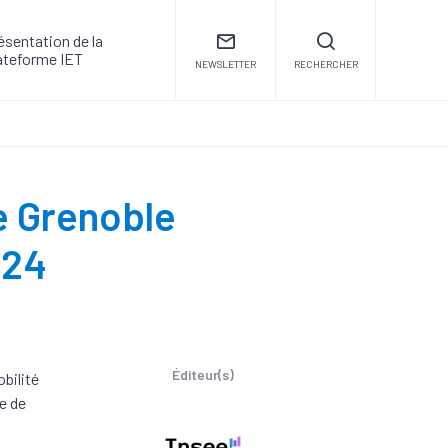
ésentation de la
ateforme IET
NEWSLETTER
RECHERCHER
e Grenoble
024
Éditeur(s)
obilité
e de