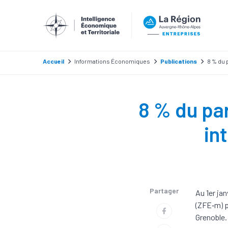
Accueil
Informations Économiques
Publications
8 % du 
8 % du pa
in
Partager
Au 1er ja
(ZFE‑m) p
Grenoble.