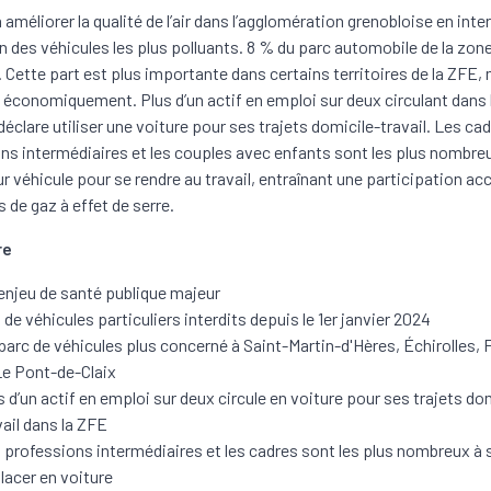
à améliorer la qualité de l’air dans l’agglomération grenobloise en inte
on des véhicules les plus polluants. 8 % du parc automobile de la zon
 Cette part est plus importante dans certains territoires de la ZFE,
 économiquement. Plus d’un actif en emploi sur deux circulant dans 
éclare utiliser une voiture pour ses trajets domicile-travail. Les cad
ns intermédiaires et les couples avec enfants sont les plus nombre
eur véhicule pour se rendre au travail, entraînant une participation ac
 de gaz à effet de serre.
re
enjeu de santé publique majeur
 de véhicules particuliers interdits depuis le 1er janvier 2024
parc de véhicules plus concerné à Saint-Martin-d'Hères, Échirolles, 
Le Pont-de-Claix
s d’un actif en emploi sur deux circule en voiture pour ses trajets do
vail dans la ZFE
 professions intermédiaires et les cadres sont les plus nombreux à 
lacer en voiture