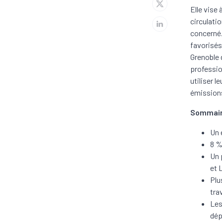
Elle vise 
circulati
concerné.
favorisés
Grenoble d
professio
utiliser l
émissions
Sommai
Un 
8 %
Un 
et 
Plu
tra
Les
dép