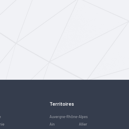
Territoires
e
Auvergne-Rhône-Alpes
mie
Ain
Allier