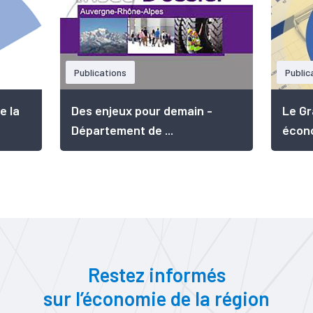
Publications
Public
e la
Des enjeux pour demain -
Le Gr
Département de ...
écono
Restez informés
sur l’économie de la région