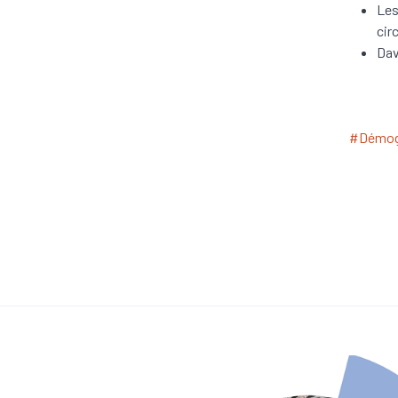
Les
cir
Dav
#Démog