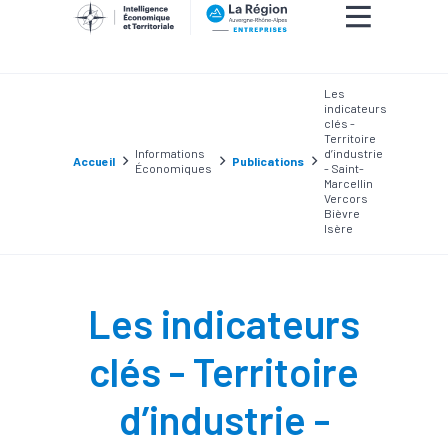
Les
indicateurs
clés -
Territoire
Informations
d’industrie
Accueil
Publications
Économiques
- Saint-
Marcellin
Vercors
Bièvre
Isère
Les indicateurs
clés - Territoire
d’industrie -