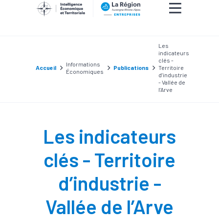
Les
indicateurs
clés -
Informations
Accueil
Publications
Territoire
Économiques
d’industrie
- Vallée de
l’Arve
Les indicateurs
clés - Territoire
d’industrie -
Vallée de l’Arve