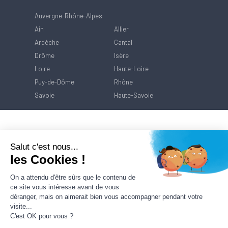
Auvergne-Rhône-Alpes
Ain
Allier
Ardèche
Cantal
Drôme
Isère
Loire
Haute-Loire
Puy-de-Dôme
Rhône
Savoie
Haute-Savoie
Salut c'est nous...
les Cookies !
On a attendu d'être sûrs que le contenu de
ce site vous intéresse avant de vous
déranger, mais on aimerait bien vous accompagner pendant votre
visite...
C'est OK pour vous ?