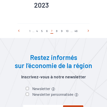
2023
#Chiffre d'affaires
#Chômage
#Conjoncture
#Construction
#Création
#Défaillance
#Emploi
1
...
4
5
6
7
8
9
10
...
46
#Export
#Interim
#Investissement
#PIB
#Tourisme
Restez informés
sur l’économie de la région
Inscrivez-vous à notre newsletter
Newsletter
Newsletter personnalisée