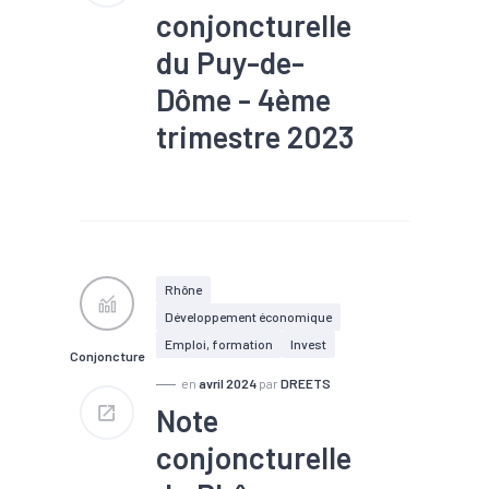
conjoncturelle
du Puy-de-
Dôme - 4ème
trimestre 2023
#Chiffre d'affaires
#Chômage
#Conjoncture
#Construction
#Création
#Défaillance
#Emploi
#Export
#Interim
#Investissement
#PIB
Rhône
#Tourisme
Développement économique
Emploi, formation
Invest
Conjoncture
en
avril 2024
par
DREETS
Note
conjoncturelle