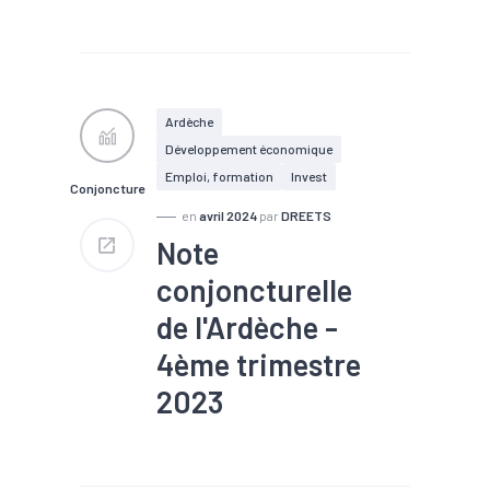
#Chiffre d'affaires
#Chômage
#Conjoncture
#Construction
#Création
#Défaillance
#Embauche
#Emploi
#Export
#Fiscalité
#Immobilier
Ardèche
#Interim
#Investissement
Développement économique
#Logement
#PIB
#RSA
#Tourisme
Emploi, formation
Invest
Conjoncture
en
avril 2024
par
DREETS
Note
conjoncturelle
de l'Ardèche -
4ème trimestre
2023
#Chiffre d'affaires
#Chômage
#Conjoncture