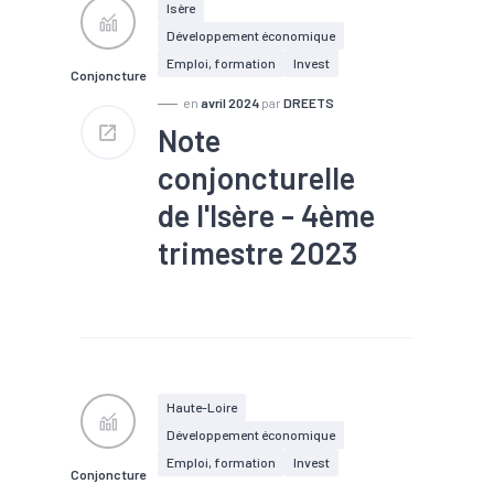
#Fiscalité
#Immobilier
Isère
#Interim
#Investissement
Développement économique
#Logement
#PIB
#RSA
#Tourisme
Emploi, formation
Invest
Conjoncture
en
avril 2024
par
DREETS
Note
conjoncturelle
de l'Isère - 4ème
trimestre 2023
#Chiffre d'affaires
#Chômage
#Conjoncture
#Construction
#Création
#Défaillance
#Embauche
#Emploi
#Export
#Fiscalité
#Immobilier
Haute-Loire
#Interim
#Investissement
Développement économique
#Logement
#PIB
#RSA
#Tourisme
Emploi, formation
Invest
Conjoncture