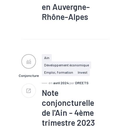
en Auvergne-
Rhône-Alpes
#Conjoncture
#Embauche
#Emploi
#Industrie
#Interim
#Main d'oeuvre
#Recrutement
Ain
Développement économique
Emploi, formation
Invest
Conjoncture
en
avril 2024
par
DREETS
Note
conjoncturelle
de l'Ain - 4ème
trimestre 2023