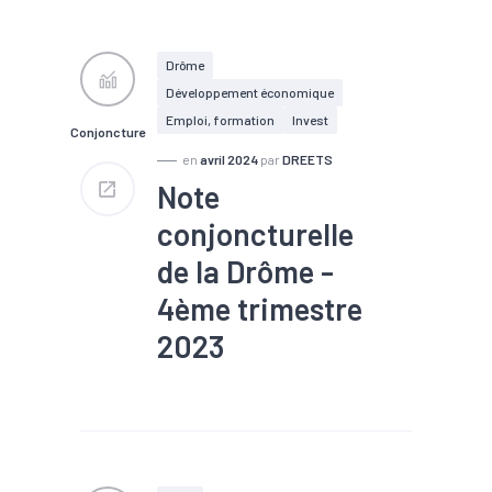
#Construction
#Création
#Défaillance
#Embauche
#Emploi
#Export
#Fiscalité
#Immobilier
Drôme
#Interim
#Investissement
Développement économique
#Logement
#PIB
#RSA
#Tourisme
Emploi, formation
Invest
Conjoncture
en
avril 2024
par
DREETS
Note
conjoncturelle
de la Drôme -
4ème trimestre
2023
#Chiffre d'affaires
#Chômage
#Conjoncture
#Construction
#Création
#Défaillance
#Embauche
#Emploi
#Export