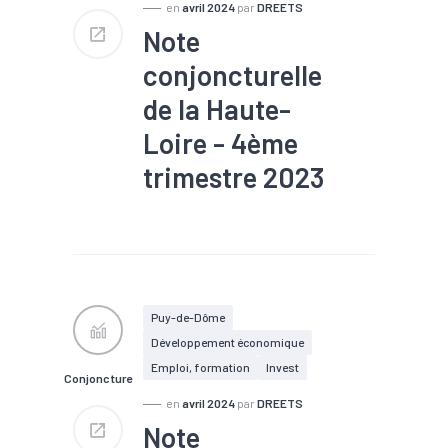
en
avril 2024
par
DREETS
Note
conjoncturelle
de la Haute-
Loire - 4ème
trimestre 2023
#Chiffre d'affaires
#Chômage
#Conjoncture
#Construction
#Création
#Défaillance
#Embauche
#Emploi
#Export
#Fiscalité
#Immobilier
Puy-de-Dôme
#Interim
#Investissement
Développement économique
#Logement
#PIB
#RSA
#Tourisme
Emploi, formation
Invest
Conjoncture
en
avril 2024
par
DREETS
Note