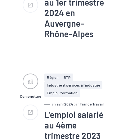
au 1er trimestre
2024 en
Auvergne-
Rhône-Alpes
#Conjoncture
#Embauche
#Emploi
#Interim
#Main
d'oeuvre
#Recrutement
Région
BTP
Industrie et services à l'industrie
Emploi, formation
Conjoncture
en
avril 2024
par
France Travail
L'emploi salarié
au 4ème
trimestre 2023