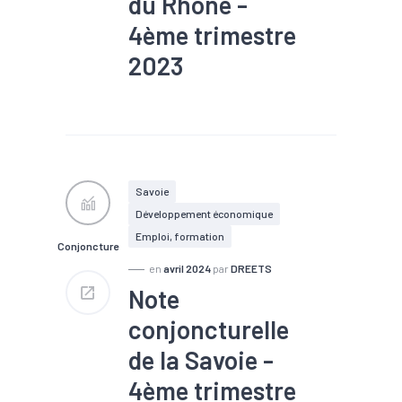
du Rhône -
4ème trimestre
2023
#Chiffre d'affaires
#Chômage
#Conjoncture
#Construction
#Création
#Défaillance
#Embauche
#Emploi
#Export
#Fiscalité
#Immobilier
Savoie
#Interim
#Investissement
Développement économique
#Logement
#PIB
#RSA
#Tourisme
Emploi, formation
Conjoncture
en
avril 2024
par
DREETS
Note
conjoncturelle
de la Savoie -
4ème trimestre