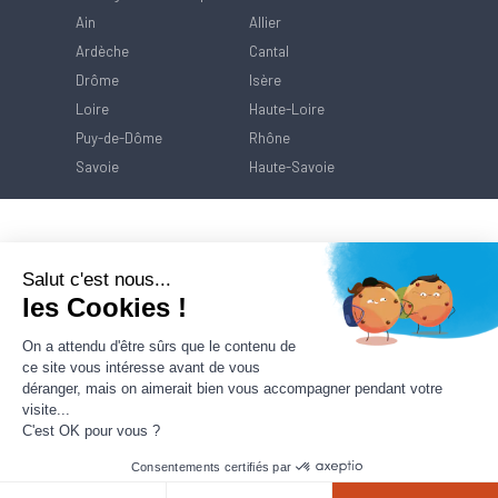
Ain
Allier
Ardèche
Cantal
Drôme
Isère
Loire
Haute-Loire
Puy-de-Dôme
Rhône
Savoie
Haute-Savoie
Salut c'est nous...
les Cookies !
On a attendu d'être sûrs que le contenu de
ce site vous intéresse avant de vous
déranger, mais on aimerait bien vous accompagner pendant votre
visite...
C'est OK pour vous ?
Consentements certifiés par
Contact
Mentions Légales
Politique de