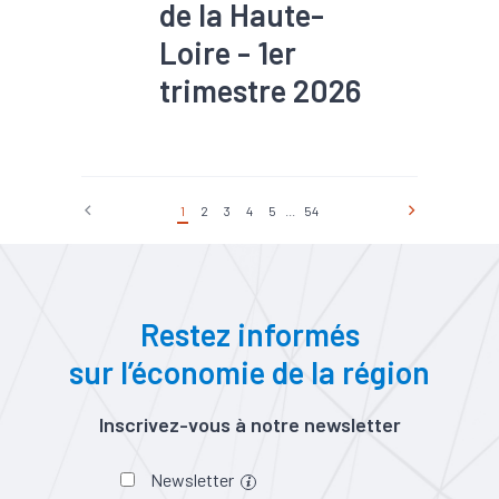
de la Haute-
Loire - 1er
trimestre 2026
#Chiffre d'affaires
#Chômage
#Conjoncture
#Construction
#Création
#Défaillance
#Emploi
1
2
3
4
5
...
54
#Investissement
#Logement
#PIB
#Tourisme
Restez informés
sur l’économie de la région
Inscrivez-vous à notre newsletter
Newsletter