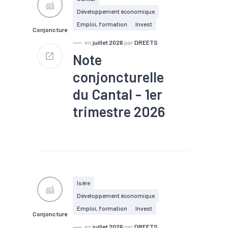
#Tourisme
Développement économique
Emploi, formation
Invest
Conjoncture
en
juillet 2026
par
DREETS
Note
conjoncturelle
du Cantal - 1er
trimestre 2026
#Chiffre d'affaires
#Chômage
#Conjoncture
#Construction
#Création
#Défaillance
#Emploi
#Investissement
#Logement
#PIB
Isère
#Tourisme
Développement économique
Emploi, formation
Invest
Conjoncture
en
juillet 2026
par
DREETS