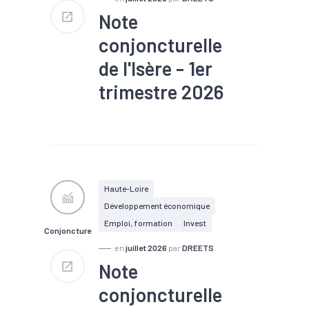
Note
conjoncturelle
de l'Isère - 1er
trimestre 2026
#Chiffre d'affaires
#Chômage
#Conjoncture
#Construction
#Création
#Défaillance
#Emploi
#Investissement
#Logement
#PIB
Haute-Loire
#Tourisme
Développement économique
Emploi, formation
Invest
Conjoncture
en
juillet 2026
par
DREETS
Note
conjoncturelle