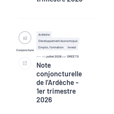
#Chiffre d'affaires
#Chômage
#Conjoncture
#Construction
#Création
#Défaillance
#Emploi
#Investissement
#Logement
#PIB
Ardèche
#Tourisme
Développement économique
Emploi, formation
Invest
Conjoncture
en
juillet 2026
par
DREETS
Note
conjoncturelle
de l’Ardèche -
1er trimestre
2026
#Chiffre d'affaires