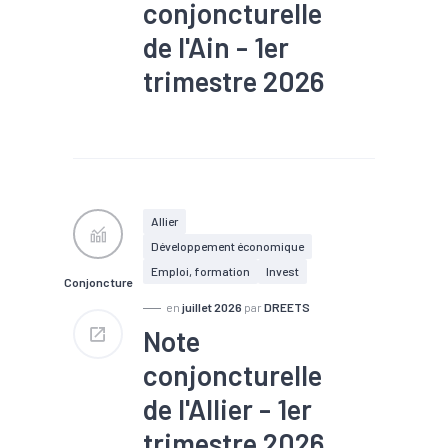
conjoncturelle
de l'Ain - 1er
trimestre 2026
#Chiffre d'affaires
#Chômage
#Conjoncture
#Construction
#Création
#Défaillance
#Embauche
#Emploi
#Fiscalité
#Investissement
Allier
#Logement
#PIB
#RSA
Développement économique
#Tourisme
Emploi, formation
Invest
Conjoncture
en
juillet 2026
par
DREETS
Note
conjoncturelle
de l'Allier - 1er
trimestre 2026