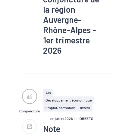
la région
Auvergne-
Rhône-Alpes -
1er trimestre
2026
#Chômage
#Commerce
extérieur
#Conjoncture
#Création
#Défaillance
#Embauche
#Emploi
#Investissement
#PIB
#RSA
Ain
Développement économique
Emploi, formation
Invest
Conjoncture
en
juillet 2026
par
DREETS
Note