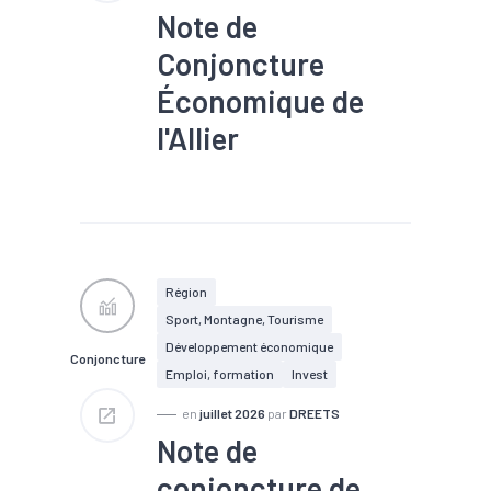
Note de
Conjoncture
Économique de
l'Allier
#Agroalimentaire
#Artisanat
#Chiffre
d'affaires
#Chômage
#Conjoncture
#Création
#Défaillance
#Emploi
#Industrie
Région
#Investissement
Sport, Montagne, Tourisme
#Mécanique
#Métallurgie
#Tendance économique
Développement économique
Conjoncture
Emploi, formation
Invest
en
juillet 2026
par
DREETS
Note de
conjoncture de