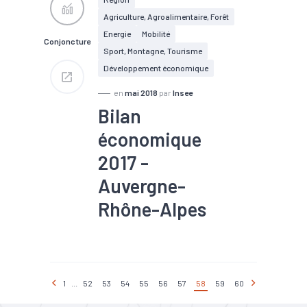
Agriculture, Agroalimentaire, Forêt
Energie
Mobilité
Conjoncture
Sport, Montagne, Tourisme
Développement économique
en
mai 2018
par
Insee
Bilan
économique
2017 -
Auvergne-
Rhône-Alpes
#Agriculture
#Chômage
#Conjoncture
#Création
#Emploi
#Industrie
#Interim
#Services
1
...
52
53
54
55
56
57
58
59
60
#Tendance économique
#Tourisme