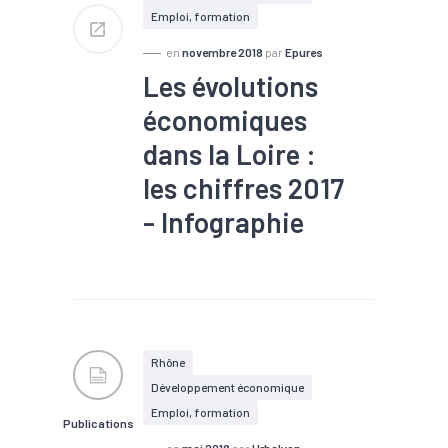
Emploi, formation
en
novembre 2018
par
Epures
Les évolutions
économiques
dans la Loire :
les chiffres 2017
- Infographie
#Artisanat
#Commerce
extérieur
#Création
#Emploi
#Export
#Industrie
#Recrutement
#Services
Rhône
Développement économique
Emploi, formation
Publications
en
mai 2018
par
Urbalyon