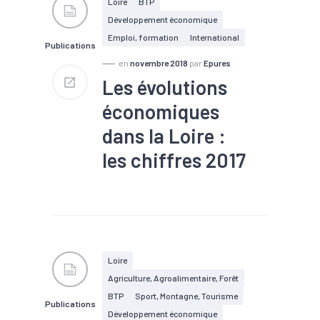
Loire
BTP
24 250 demandeurs d'emploi
Développement économique
ont bénéficié d'une aide
financière de la part de Pôle
Emploi, formation
International
Publications
emploi Auvergne-Rhône-
Alpes en 2016-2017
en
novembre 2018
par
Epures
93 % des entreprises crées
Les évolutions
sont toujours actives en avril
2018
économiques
Secteurs : 18 % "Autres
commerces", 15 % "BTP,
dans la Loire :
Construction", 14 % "Services
aux entreprises", 3 %
les chiffres 2017
"Industrie"
#Artisanat
#Commerce
#Commerce extérieur
#Construction
#Création
#Emploi
#Export
#Industrie
#Services
Loire
Agriculture, Agroalimentaire, Forêt
BTP
Sport, Montagne, Tourisme
Publications
Développement économique