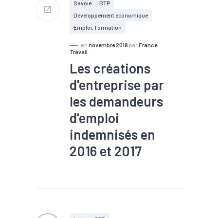
Savoie
BTP
Développement économique
Emploi, formation
en
novembre 2018
par
France
Travail
Les créations
d'entreprise par
les demandeurs
d'emploi
indemnisés en
2016 et 2017
#Chômage
#Commerce
#Construction
#Création
#Emploi
#Industrie
#Marché du travail
#Métier
#Services