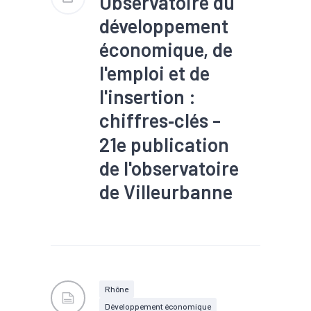
Observatoire du
développement
économique, de
l'emploi et de
l'insertion :
chiffres‐clés -
21e publication
de l'observatoire
de Villeurbanne
#Création
#Démographie
#Emploi
#Insertion
#Mobilité
#Population
#Tissu économique
Rhône
Développement économique