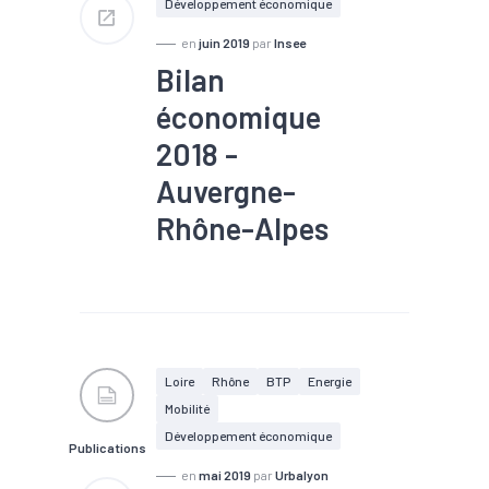
Développement économique
en
juin 2019
par
Insee
Bilan
économique
2018 -
Auvergne-
Rhône-Alpes
#Agriculture
#Chômage
#Conjoncture
#Création
#Emploi
#Industrie
#Interim
#Services
#Tendance économique
#Tourisme
Loire
Rhône
BTP
Energie
Mobilité
Développement économique
Publications
en
mai 2019
par
Urbalyon