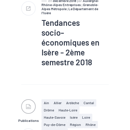
en
décembre 2018
par
Auvergne-
Rhône-Alpes Entreprises ; Grenoble-
Alpes Métropole ; Le Département de
l'Isère
Tendances
socio-
économiques en
Isère - 2ème
semestre 2018
#Chômage
#Conjoncture
#Création
#Défaillance
#Economie de proximité
#Emploi
#Industrie
#RSA
#Tendance
économique
#Tourisme
Ain
Allier
Ardèche
Cantal
Drôme
Haute-Loire
Haute-Savoie
Isère
Loire
Publications
Puy-de-Dôme
Région
Rhône