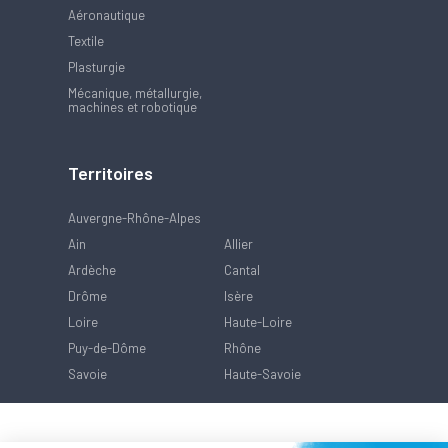
Aéronautique
Textile
Plasturgie
Mécanique, métallurgie,
machines et robotique
Territoires
Auvergne-Rhône-Alpes
Ain
Allier
Ardèche
Cantal
Drôme
Isère
Loire
Haute-Loire
Puy-de-Dôme
Rhône
Savoie
Haute-Savoie