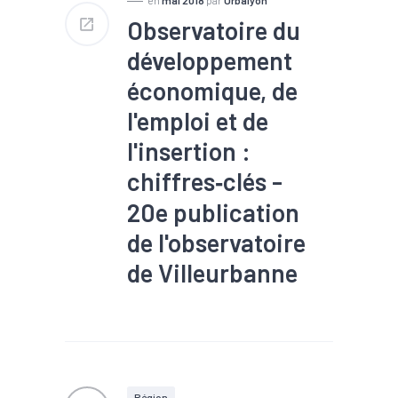
Observatoire du
développement
économique, de
l'emploi et de
l'insertion :
chiffres‐clés -
20e publication
de l'observatoire
de Villeurbanne
#Création
#Démographie
#Emploi
#Insertion
#Mobilité
#Population
#Tissu économique
Région