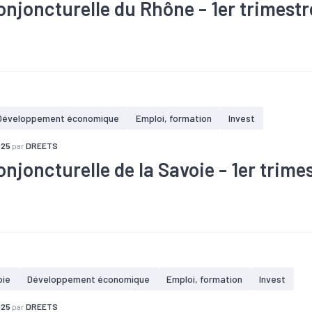
onjoncturelle du Rhône - 1er trimest
ffaires
#Chômage
#Conjoncture
#Construction
#Création
Investissement
#Logement
#PIB
#Tourisme
Développement économique
Emploi, formation
Invest
025
par
DREETS
onjoncturelle de la Savoie - 1er trime
ffaires
#Chômage
#Conjoncture
#Construction
#Création
Investissement
#Logement
#PIB
#Tourisme
oie
Développement économique
Emploi, formation
Invest
025
par
DREETS