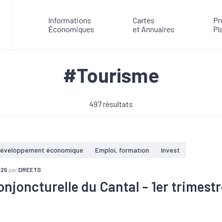
Informations
Cartes
Pr
Économiques
et Annuaires
Pl
#Tourisme
497 résultats
éveloppement économique
Emploi, formation
Invest
025
par
DREETS
onjoncturelle du Cantal - 1er trimest
ffaires
#Chômage
#Conjoncture
#Construction
#Création
Investissement
#Logement
#PIB
#Tourisme