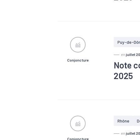
#Chiffre d'a
#Emploi
#
Puy-de-Dô
en
juillet 2
Conjoncture
Note c
2025
#Chiffre d'a
#Emploi
#
Rhône
D
en
juillet 2
Conjoncture