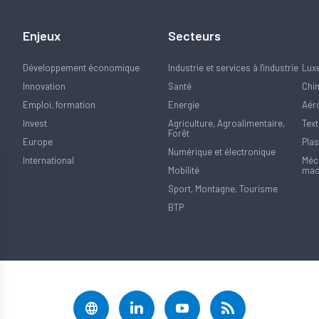
Enjeux
Secteurs
Développement économique
Industrie et services à l'industrie
Lux
Innovation
Santé
Chi
Emploi, formation
Energie
Aér
Invest
Agriculture, Agroalimentaire,
Text
Forêt
Europe
Plas
Numérique et électronique
International
Méca
Mobilité
mac
Sport, Montagne, Tourisme
BTP