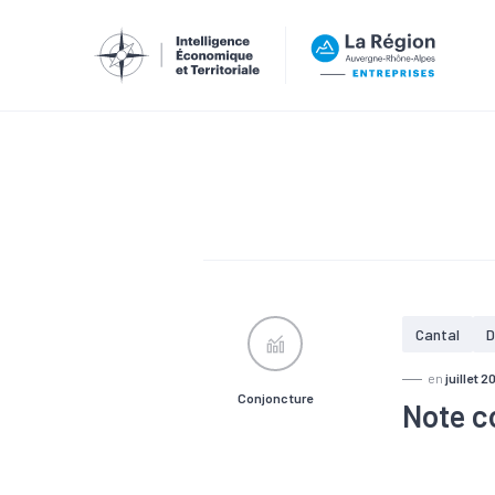
Cantal
D
en
juillet 2
Conjoncture
Note c
#Chiffre d'a
#Emploi
#