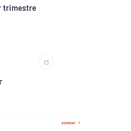
r trimestre
#Défaillance
r
#Défaillance
SUIVANT