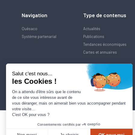
Navigation
Type de contenus
Quésaco
Actualités
Système partenarial
Publications
Tendances économiques
Cartes et annuaires
Salut c'est nous...
les Cookies !
On a attendu d'être sûrs que le contenu
de ce site vous intéresse avant de
vous déranger, mais on aimerait bien vous accompagner pendant
votre visite...
C'est OK pour vous ?
Consentements certifiés par
Non merci
Je choisis
OK pour moi