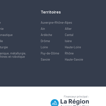
Territoires
e
Auvergne-Rhône-Alpes
mie
Ain
Allier
onautique
Ardèche
Cantal
ile
Drôme
Isère
turgie
Loire
Haute-Loire
nique, métallurgie,
Puy-de-Dôme
Rhône
hines et robotique
Savoie
Haute-Savoie