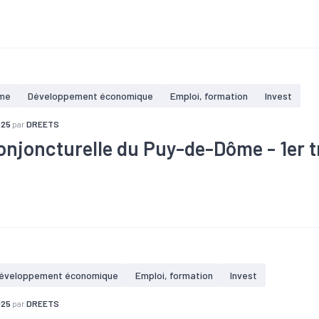
ffaires
#Chômage
#Conjoncture
#Construction
#Création
Investissement
#Logement
#PIB
#Tourisme
me
Développement économique
Emploi, formation
Invest
025
par
DREETS
onjoncturelle du Puy-de-Dôme - 1er t
ffaires
#Chômage
#Conjoncture
#Construction
#Création
Investissement
#Logement
#PIB
#Tourisme
éveloppement économique
Emploi, formation
Invest
025
par
DREETS