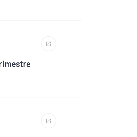
#Défaillance
rimestre
#Défaillance