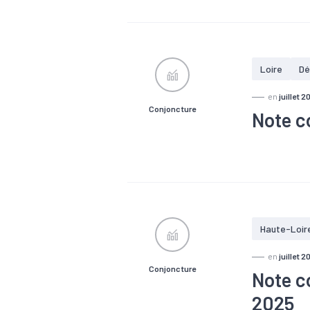
#Emploi
#
Loire
Dé
en
juillet 2
Conjoncture
Note co
#Chiffre d'a
#Emploi
#
Haute-Loir
en
juillet 2
Conjoncture
Note c
2025