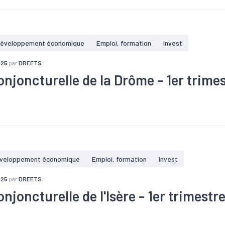
éveloppement économique
Emploi, formation
Invest
025
par
DREETS
onjoncturelle de la Drôme - 1er trime
ffaires
#Chômage
#Conjoncture
#Construction
#Création
Investissement
#Logement
#PIB
#Tourisme
veloppement économique
Emploi, formation
Invest
025
par
DREETS
njoncturelle de l'Isère - 1er trimestr
ffaires
#Chômage
#Conjoncture
#Construction
#Création