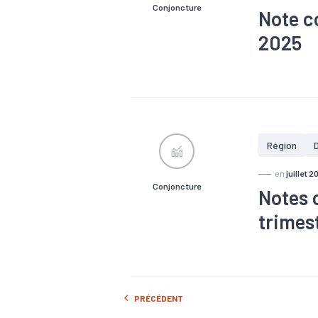
Conjoncture
Note c
2025
#Chiffre d'a
#Emploi
#
Région
en
juillet 2
Conjoncture
Notes 
trimes
#Chiffre d'a
#Emploi
#
PRÉCÉDENT