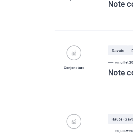
Note c
#Chiffre d'a
#Emploi
#
Savoie
en
juillet 2
Conjoncture
Note c
#Chiffre d'a
#Emploi
#
Haute-Sav
en
juillet 2