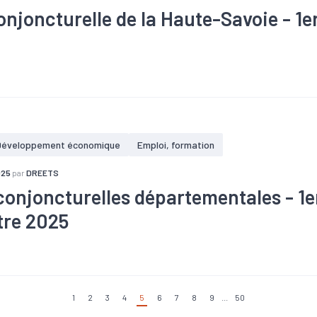
onjoncturelle de la Haute-Savoie - 1e
ffaires
#Chômage
#Conjoncture
#Construction
#Création
Investissement
#Logement
#PIB
#Tourisme
Développement économique
Emploi, formation
025
par
DREETS
conjoncturelles départementales - 1e
tre 2025
ffaires
#Chômage
#Conjoncture
#Construction
#Création
Export
#Fiscalité
#Investissement
#Logement
#Tourisme
1
2
3
4
5
6
7
8
9
...
50