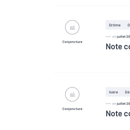
Drôme
D
en
juillet 2
Conjoncture
Note c
#Chiffre d'a
#Emploi
#
Isère
Dé
en
juillet 2
Conjoncture
Note co
#Chiffre d'a