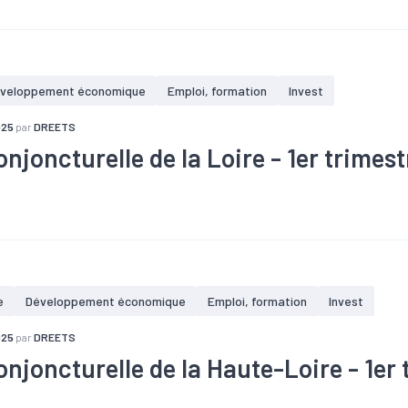
Investissement
#Logement
#PIB
#Tourisme
veloppement économique
Emploi, formation
Invest
025
par
DREETS
njoncturelle de la Loire - 1er trimes
ffaires
#Chômage
#Conjoncture
#Construction
#Création
Investissement
#Logement
#PIB
#Tourisme
e
Développement économique
Emploi, formation
Invest
025
par
DREETS
onjoncturelle de la Haute-Loire - 1er 