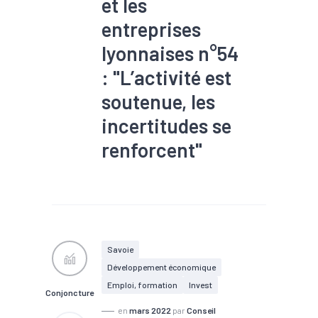
et les
entreprises
lyonnaises n°54
: "L’activité est
soutenue, les
incertitudes se
renforcent"
#Chômage
#Commande
#Commerce extérieur
#Communication
#Conjoncture
#Covid-19
#Défaillance
#Emploi
#Export
#Immobilier
Savoie
#Implantation
#Industrie
Développement économique
#Insertion
#Interim
#Investissement
#Marché
Emploi, formation
Invest
Conjoncture
du travail
#Métropole
#Production
#Revenu
en
mars 2022
par
Conseil