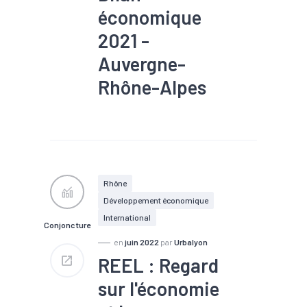
économique
2021 -
Auvergne-
Rhône-Alpes
#Agriculture
#Automobile
#Chômage
#Conjoncture
#Construction
#Covid-19
#Création
#Démographie
#Emploi
#Industrie
#Interim
#Logement
Rhône
#Santé financière
Développement économique
#Services
#Tendance
économique
#Tourisme
International
Conjoncture
#Transports
en
juin 2022
par
Urbalyon
REEL : Regard
sur l'économie