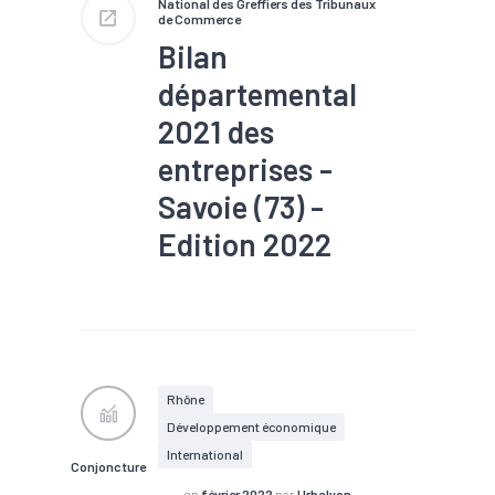
National des Greffiers des Tribunaux
#RSA
#Santé financière
de Commerce
#Tendance économique
Bilan
départemental
2021 des
entreprises -
Savoie (73) -
Edition 2022
#Conjoncture
#Création
#Défaillance
#Santé
financière
Rhône
Développement économique
International
Conjoncture
en
février 2022
par
Urbalyon