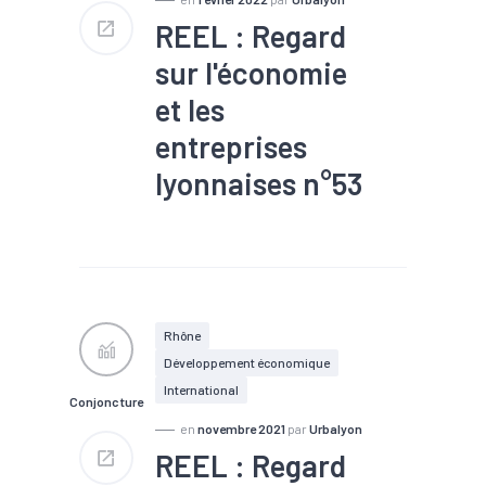
REEL : Regard
sur l'économie
et les
entreprises
lyonnaises n°53
#Chômage
#Commande
#Commerce extérieur
#Communication
#Conjoncture
#Covid-19
#Défaillance
#Emploi
#Export
#Immobilier
Rhône
#Implantation
#Industrie
Développement économique
#Insertion
#Interim
#Investissement
#Marché
International
Conjoncture
du travail
#Métropole
#Production
#Revenu
en
novembre 2021
par
Urbalyon
#RSA
#Santé financière
REEL : Regard
#Tendance économique