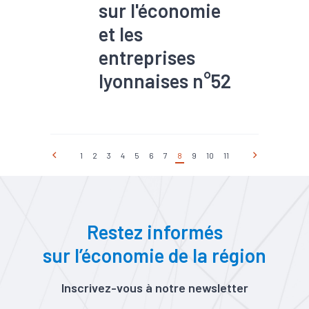
sur l'économie
et les
entreprises
lyonnaises n°52
#Chômage
#Commande
#Commerce extérieur
#Conjoncture
#Covid-19
#Défaillance
#Emploi
1
2
3
4
5
6
7
8
9
10
11
#Export
#Immobilier
#Implantation
#Industrie
#Insertion
#Interim
#Investissement
#Marché
du travail
#Métropole
#Production
#Revenu
Restez informés
#RSA
#Santé financière
sur l’économie de la région
#Tendance économique
Inscrivez-vous à notre newsletter