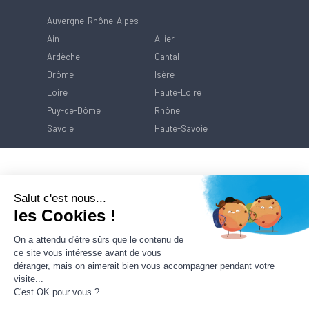
Auvergne-Rhône-Alpes
Ain
Allier
Ardèche
Cantal
Drôme
Isère
Loire
Haute-Loire
Puy-de-Dôme
Rhône
Savoie
Haute-Savoie
Salut c'est nous...
les Cookies !
On a attendu d'être sûrs que le contenu de
ce site vous intéresse avant de vous
déranger, mais on aimerait bien vous accompagner pendant votre
visite...
C'est OK pour vous ?