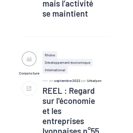
mais l’activité
se maintient
#Chômage
#Commande
#Commerce extérieur
#Communication
#Conjoncture
#Défaillance
#Emploi
#Export
#Immobilier
Rhône
#Implantation
#Industrie
Développement économique
#Insertion
#Interim
#Investissement
#Marché
International
Conjoncture
du travail
#Métropole
#Production
#Revenu
en
septembre 2022
par
Urbalyon
#RSA
#Santé financière
REEL : Regard
#Tendance économique
sur l'économie
et les
entreprises
lyonnaises n°55