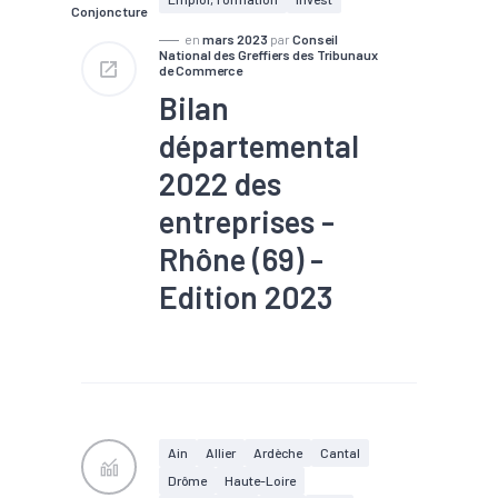
Conjoncture
en
mars 2023
par
Conseil
National des Greffiers des Tribunaux
de Commerce
Bilan
départemental
2022 des
entreprises -
Rhône (69) -
Edition 2023
#Conjoncture
#Création
#Défaillance
#Santé
financière
Ain
Allier
Ardèche
Cantal
Drôme
Haute-Loire