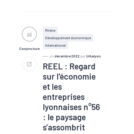
#Chômage
#Construction
#Emploi
#Industrie
#Revenu
#Salaire
#Santé
financière
#Tendance
économique
Rhône
Emplois salariés privés :
Développement économique
+0,1 % par rapport au 2e
trimestre 2022
International
Conjoncture
Taux de chômage : 7,3 %
Salaire moyen mensuel brut :
en
décembre 2022
par
Urbalyon
2 555 €
REEL : Regard
30 514 demandeurs d’emploi
en fin de mois
sur l'économie
et les
entreprises
lyonnaises n°56
: le paysage
s’assombrit