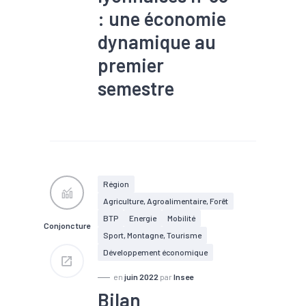
: une économie
dynamique au
premier
semestre
#Chômage
#Commande
#Commerce extérieur
#Communication
#Conjoncture
#Covid-19
#Défaillance
#Emploi
#Export
#Immobilier
Région
#Implantation
#Industrie
Agriculture, Agroalimentaire, Forêt
#Insertion
#Interim
#Investissement
#Marché
BTP
Energie
Mobilité
Conjoncture
du travail
#Métropole
Sport, Montagne, Tourisme
#Production
#Revenu
Développement économique
#RSA
#Santé financière
#Tendance économique
en
juin 2022
par
Insee
Bilan