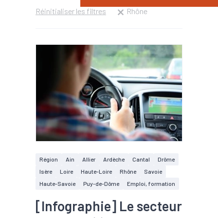
Réinitialiser les filtres
Rhône
Région
Ain
Allier
Ardèche
Cantal
Drôme
Isère
Loire
Haute-Loire
Rhône
Savoie
Haute-Savoie
Puy-de-Dôme
Emploi, formation
[Infographie] Le secteur