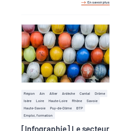
En savoir plus
Région
Ain
Allier
Ardèche
Cantal
Drôme
Isère
Loire
Haute-Loire
Rhône
Savoie
Haute-Savoie
Puy-de-Dôme
BTP
Emploi, formation
[Infographie] Le secteur