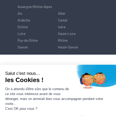
Auvergne-Rhône-Alpes
Ain
Allier
Ardèche
Cantal
Drôme
Isère
Loire
Haute-Loire
Puy-de-Dôme
Rhône
Savoie
Haute-Savoie
Salut c'est nous...
les Cookies !
On a attendu d'être sûrs que le contenu de
ce site vous intéresse avant de vous
déranger, mais on aimerait bien vous accompagner pendant votre
visite...
C'est OK pour vous ?