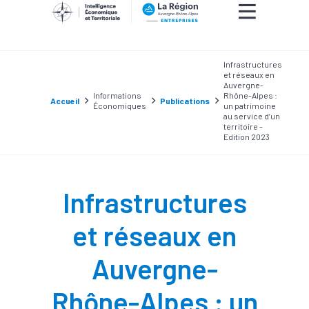
Infrastructures
et réseaux en
Auvergne-
Informations
Rhône-Alpes :
Accueil
Publications
Économiques
un patrimoine
au service d’un
territoire -
Edition 2023
Infrastructures
et réseaux en
Auvergne-
Rhône-Alpes : un