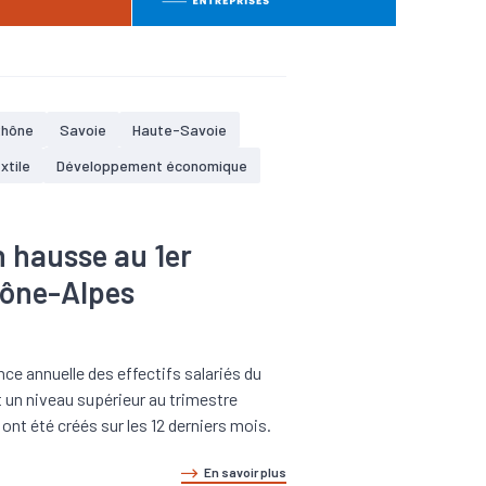
Rhône
Savoie
Haute-Savoie
xtile
Développement économique
n hausse au 1er
hône-Alpes
ce annuelle des effectifs salariés du
t un niveau supérieur au trimestre
nt été créés sur les 12 derniers mois.
En savoir plus