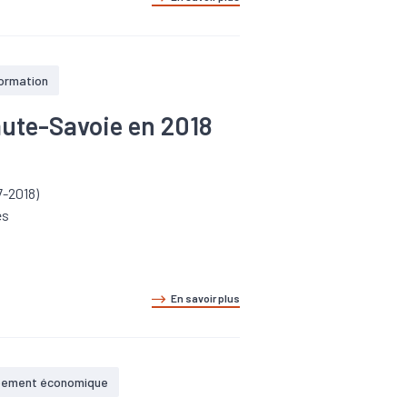
formation
aute-Savoie en 2018
7-2018)
és
En savoir plus
pement économique