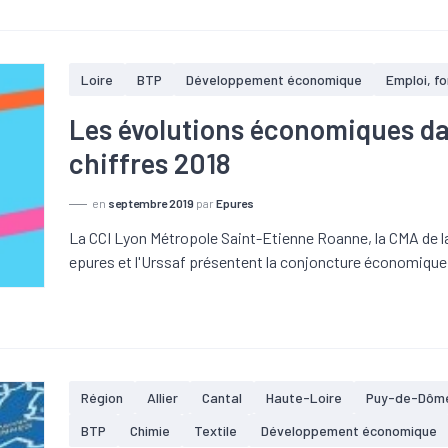
Loire
BTP
Développement économique
Emploi, f
Les évolutions économiques dan
chiffres 2018
en
septembre 2019
par
Epures
La CCI Lyon Métropole Saint-Etienne Roanne, la CMA de la
epures et l'Urssaf présentent la conjoncture économique 
Région
Allier
Cantal
Haute-Loire
Puy-de-Dôm
BTP
Chimie
Textile
Développement économique