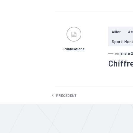
#Filière
#N
Allier
Aé
Sport, Mon
Publications
en
janvier 
Chiffre
#Agriculture
#Constructi
#Formation
#Populatio
PRÉCÉDENT
15,6 % des 
2 660 établ
département 