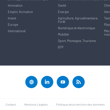
Innovation
Santé
Chi
Emploi, formation
Energie
Aér
Invest
Agriculture, Agroalimentaire,
Text
Forêt
Europe
Plas
Numérique et électronique
International
Méca
Mobilité
mac
Sport, Montagne, Tourisme
BTP
rantissant la conformité avec les réglementations. Personnalisez vos préférences pour contrôler 
Contact
Mentions Légales
Politique de protection des données