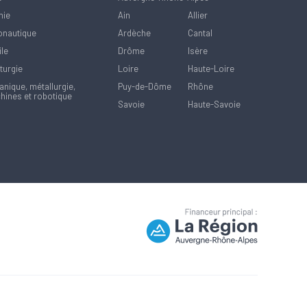
mie
Ain
Allier
onautique
Ardèche
Cantal
ile
Drôme
Isère
turgie
Loire
Haute-Loire
nique, métallurgie,
Puy-de-Dôme
Rhône
hines et robotique
Savoie
Haute-Savoie
la manière dont vos informations sont manipulées.