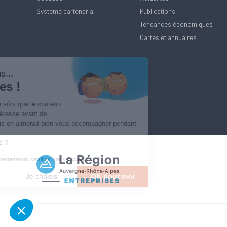
Système partenarial
Publications
Tendances économiques
Cartes et annuaires
Salut c'est nous...
les Cookies !
On a attendu d'être sûrs que le contenu
de ce site vous intéresse avant de
vous déranger, mais on aimerait bien vous accompagner pendant
votre visite...
C'est OK pour vous ?
Consentements certifiés par
Non merci
Je choisis
OK pour moi
Axeptio consent
Plateforme de Gestion du Consentement : Personnalisez vos Options
Notre plateforme vous permet d'adapter et de gérer vos paramètres de confidentialité, en ga