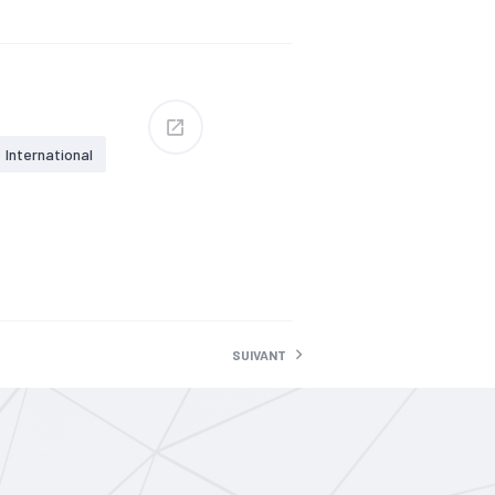
International
n
alité
#Foncier
on
urisme
SUIVANT
issements du