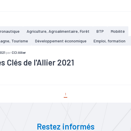
utrition
#Santé
#Territoires
ronautique
Agriculture, Agroalimentaire, Forêt
BTP
Mobilité
tagne, Tourisme
Développement économique
Emploi, formation
2021
par
CCI Allier
s Clés de l'Allier 2021
#Agroalimentaire
#Artisanat
#Commerce
#Communicatio
on
#Défense
#Démographie
#Electronique
#Emploi
#Fisc
#Immobilier
#Industrie
#Logistique
#Mécanique
#Nutriti
n
#Recherche
#Revenu
#Services
#Tissu économique
#To
1
emplois du département dans l'industrie en 2018
issements industriels dans l'Allier, soit 12% de l'ensemble des établ
(hors secteur agricole).
Restez informés