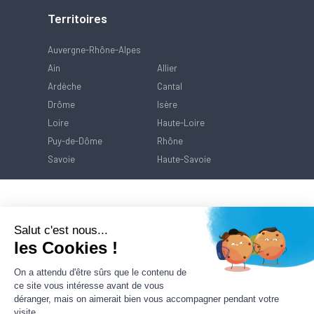
Territoires
Auvergne-Rhône-Alpes
Ain
Allier
Ardèche
Cantal
Drôme
Isère
Loire
Haute-Loire
Puy-de-Dôme
Rhône
Savoie
Haute-Savoie
Salut c'est nous...
les Cookies !
On a attendu d'être sûrs que le contenu de
ce site vous intéresse avant de vous
déranger, mais on aimerait bien vous accompagner pendant votre
visite...